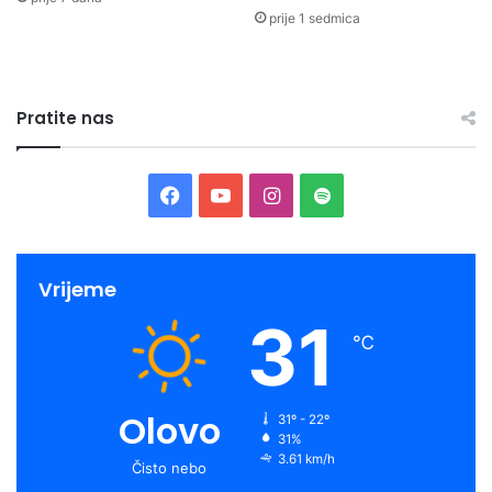
prije 1 sedmica
Pratite nas
Facebook
YouTube
Instagram
Spotify
Vrijeme
31
℃
Olovo
31º - 22º
31%
3.61 km/h
Čisto nebo