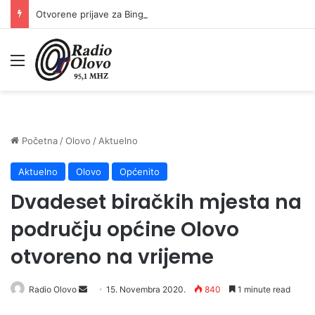
Otvorene prijave za Bingo Festival Fits: Odaberite outfit s omiljenim influencerom i zablistajte na Crvenom tepihu Sarajevo Film Festivala
Meni
Početna
/
Olovo
/
Aktuelno
Aktuelno
Olovo
Općenito
Dvadeset biračkih mjesta na
području općine Olovo
otvoreno na vrijeme
Send
Radio Olovo
15. Novembra 2020.
840
1 minute read
an