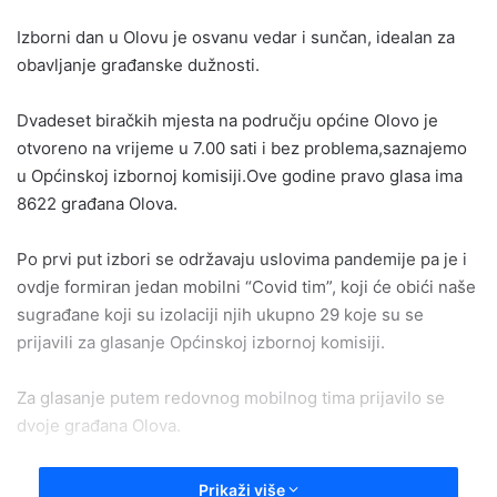
email
Izborni dan u Olovu je osvanu vedar i sunčan, idealan za
obavljanje građanske dužnosti.
Dvadeset biračkih mjesta na području općine Olovo je
otvoreno na vrijeme u 7.00 sati i bez problema,saznajemo
u Općinskoj izbornoj komisiji.Ove godine pravo glasa ima
8622 građana Olova.
Po prvi put izbori se održavaju uslovima pandemije pa je i
ovdje formiran jedan mobilni “Covid tim”, koji će obići naše
sugrađane koji su izolaciji njih ukupno 29 koje su se
prijavili za glasanje Općinskoj izbornoj komisiji.
Za glasanje putem redovnog mobilnog tima prijavilo se
dvoje građana Olova.
Za sada do trenutka objavljivanja ovog izvještaja(10 i 30)
Prikaži više