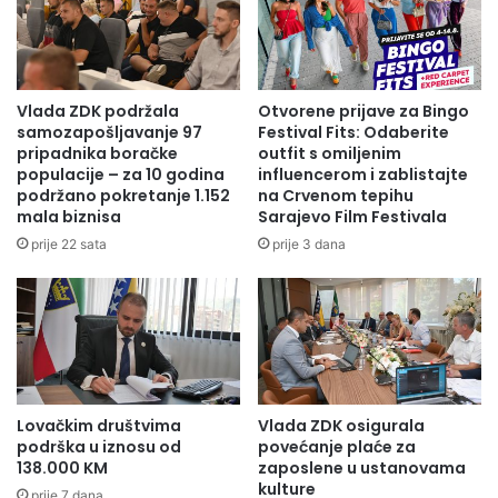
Vlada ZDK podržala
Otvorene prijave za Bingo
samozapošljavanje 97
Festival Fits: Odaberite
pripadnika boračke
outfit s omiljenim
populacije – za 10 godina
influencerom i zablistajte
podržano pokretanje 1.152
na Crvenom tepihu
mala biznisa
Sarajevo Film Festivala
prije 22 sata
prije 3 dana
Lovačkim društvima
Vlada ZDK osigurala
podrška u iznosu od
povećanje plaće za
138.000 KM
zaposlene u ustanovama
kulture
prije 7 dana