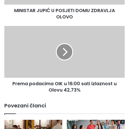
do 11.00 sati svoje biračko pravo iskoristilo je 1611 građana
MINISTAR JUPIĆ U POSJETI DOMU ZDRAVLJA
Olova ili 18,68 % od ukupno 8622 birača koliko ih ima pravo
OLOVO
glasa.
Prema
podacima
OIK
u
16:00
sati
izlaznost
u
Olovu
Prema podacima OIK u 16:00 sati izlaznost u
42,73%
Olovu 42,73%
Povezani članci