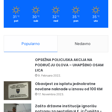
31
30
32
35
35
℃
℃
℃
℃
℃
pet
sub
ned
pon
uto
Popularno
Nedavno
OPSEŽNA POLICIJSKA AKCIJA NA
PODRUČJU OLOVA – UHAPŠENO OSAM
LICA
9. Februara 2022.
Obavijest za isplatu jednokratne
novčane naknade u iznosu od 100 KM
17. Novembra 2023.
Zašto državne institucije ignorišu
potragu za nestalim H.F. iz Čuništa -