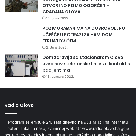
OTVORENO PISMO OGORČENIH
GRAĐANA OLOVA
15. Juna 2023.
POZIV GRAĐANIMA NA DOBROVOLJNO
UČEŠĆE U POTRAZI ZA HAMIDOM
FERHATOVIĆEM
2. Juna 2023.
Dom zdravlja sa stacionarom Olovo
uveo nove telefonske linije za kontakt s
pacijentima
18. Januara 2022.
Radio Olovo
Program se emituje 24. sata dnevno na 95,1 MHz i na internetu
putem linka na našoj zvaničnoj web str www.radio.olovo.ba gdje
svakodnevno objavljujemo aktuelne sadržaje o događajima iz Olova