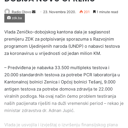
Send
Radio Olovo
23. Novembra 2020.
201
1 minute read
zdk.ba
an
email
Vlada Zeničko-dobojskog kantona dala je saglasnost
premijeru ZDK za potpisivanje sporazuma s Razvojnim
programom Ujedinjenih naroda (UNDP) o nabavci testova
za koronavirus u vrijednosti od jedan milion KM.
– Predviđena je nabavka 33.500 multipleks testova i
20.000 standardnih testova za potrebe PCR laboratorija u
Kantonalnoj bolnici Zenica i Općoj bolnici Tešanj, 9.000
antigen testova za potrebe domova zdravlja te 22.000
viralnih podloga. Na ovaj način ćemo problem testiranja
naših pacijenata riješiti na duži vremenski period – rekao je
ministar zdravstva dr. Adnan Jupić.
Vlada je usvojila i izvještaj o izvršenju finansijskog plana