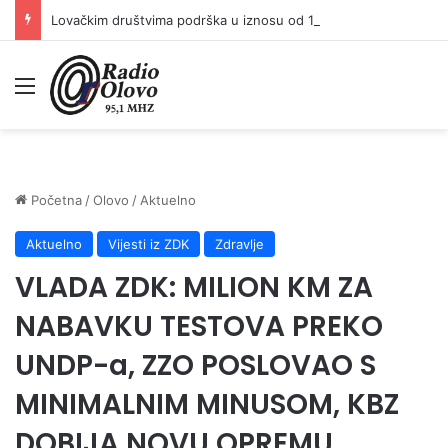
Lovačkim društvima podrška u iznosu od 138.000 KM
Meni
Početna
/
Olovo
/
Aktuelno
Aktuelno
Vijesti iz ZDK
Zdravlje
VLADA ZDK: MILION KM ZA
NABAVKU TESTOVA PREKO
UNDP-a, ZZO POSLOVAO S
MINIMALNIM MINUSOM, KBZ
DOBIJA NOVU OPREMU