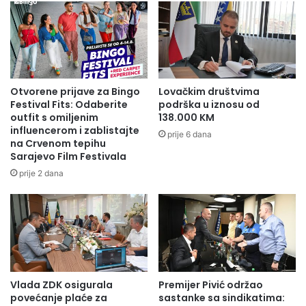
Otvorene prijave za Bingo
Lovačkim društvima
Festival Fits: Odaberite
podrška u iznosu od
outfit s omiljenim
138.000 KM
influencerom i zablistajte
prije 6 dana
na Crvenom tepihu
Sarajevo Film Festivala
prije 2 dana
Vlada ZDK osigurala
Premijer Pivić održao
povećanje plaće za
sastanke sa sindikatima: