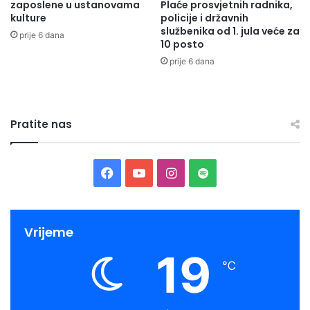
zaposlene u ustanovama
Plaće prosvjetnih radnika,
kulture
policije i državnih
službenika od 1. jula veće za
prije 6 dana
10 posto
prije 6 dana
Pratite nas
Facebook
YouTube
Instagram
Spotify
Vrijeme
19
℃