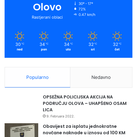
Olovo
30º - 17º
72%
0.47 km/h
Rastjerani oblaci
30
34
34
32
32
℃
℃
℃
℃
℃
ned
pon
uto
sri
čet
Popularno
Nedavno
OPSEŽNA POLICIJSKA AKCIJA NA
PODRUČJU OLOVA – UHAPŠENO OSAM
LICA
9. Februara 2022.
Obavijest za isplatu jednokratne
novčane naknade u iznosu od 100 KM