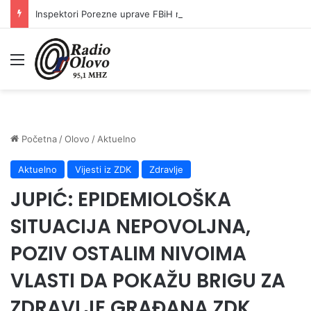
Inspektori Porezne uprave FBiH na području ZDK izvršili 24 inspekcijska nadzora
Meni
Početna
/
Olovo
/
Aktuelno
Aktuelno
Vijesti iz ZDK
Zdravlje
JUPIĆ: EPIDEMIOLOŠKA
SITUACIJA NEPOVOLJNA,
POZIV OSTALIM NIVOIMA
VLASTI DA POKAŽU BRIGU ZA
ZDRAVLJE GRAĐANA ZDK