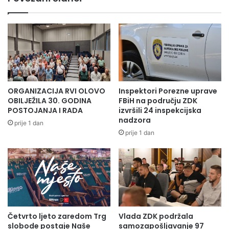
ORGANIZACIJA RVI OLOVO
Inspektori Porezne uprave
OBILJEŽILA 30. GODINA
FBiH na području ZDK
POSTOJANJA I RADA
izvršili 24 inspekcijska
nadzora
prije 1 dan
prije 1 dan
Četvrto ljeto zaredom Trg
Vlada ZDK podržala
slobode postaje Naše
samozapošljavanje 97