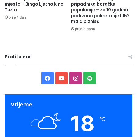
mjesto – Bingo Ljetno kino
pripadnika boračke
Tuzla
populacije – za 10 godina
podržano pokretanje 1.152
prije 1 dan
mala biznisa
prije 3 dana
Pratite nas
Facebook
YouTube
Instagram
Spotify
Vrijeme
18
℃