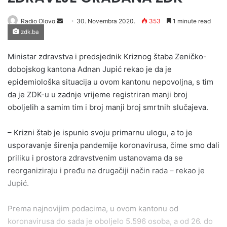
Send
Radio Olovo
30. Novembra 2020.
353
1 minute read
zdk.ba
an
email
Ministar zdravstva i predsjednik Kriznog štaba Zeničko-
dobojskog kantona Adnan Jupić rekao je da je
epidemiološka situacija u ovom kantonu nepovoljna, s tim
da je ZDK-u u zadnje vrijeme registriran manji broj
oboljelih a samim tim i broj manji broj smrtnih slučajeva.
– Krizni štab je ispunio svoju primarnu ulogu, a to je
usporavanje širenja pandemije koronavirusa, čime smo dali
priliku i prostora zdravstvenim ustanovama da se
reorganiziraju i pređu na drugačiji način rada – rekao je
Jupić.
Prema najnovijim podacima, u ovom kantonu od
koronavirusa do sada je oboljelo 5.596 osoba, a od 26. do