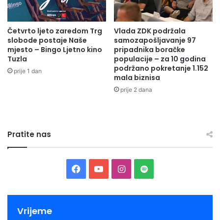
Četvrto ljeto zaredom Trg
Vlada ZDK podržala
slobode postaje Naše
samozapošljavanje 97
mjesto – Bingo Ljetno kino
pripadnika boračke
Tuzla
populacije – za 10 godina
podržano pokretanje 1.152
prije 1 dan
mala biznisa
prije 2 dana
Pratite nas
Facebook
YouTube
Instagram
Spotify
Vrijeme