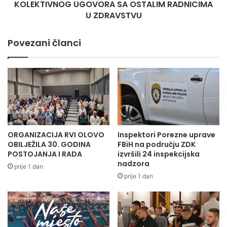
PREDUSLOVA
KOLEKTIVNOG UGOVORA SA OSTALIM RADNICIMA
ZA
U ZDRAVSTVU
POTPISIVANJE
KOLEKTIVNOG
Povezani članci
UGOVORA
SA
OSTALIM
RADNICIMA
U
ZDRAVSTVU
ORGANIZACIJA RVI OLOVO
Inspektori Porezne uprave
OBILJEŽILA 30. GODINA
FBiH na području ZDK
POSTOJANJA I RADA
izvršili 24 inspekcijska
nadzora
prije 1 dan
prije 1 dan