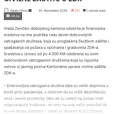
Send
Radio Olovo
30. Novembra 2020.
201
1 minute read
zdk.ba
an
email
Vlada Zeničko-dobojskog kantona odobrila je finansijska
sredstva na ime podrške radu devet dobrovoljnih
vatrogasnih društava, koja su proglašena Službom zaštite i
spašavanja od požara u općinama i gradovima ZDK-a.
Sredstva u iznosu od po 4.500 KM odobrena su svim
dobrovoljnim vatrogasnim društvima koja su ispunila
uslove iz javnog poziva Kantonalne uprave civilne zaštite
ZDK-a.
– Dobrovoljna vatrogasna društva dala su veliki doprinos u
borbi prtiv pandemije, s obzirom da su vršili dezinfekciju
ulica i javnih prostorija, tako da su radeći taj posao imali
odgovarajuće troškove i mi smo na ovaj način pokušali da
to sve skupa ublažimo – rekao je direktor KUCZ Džavid