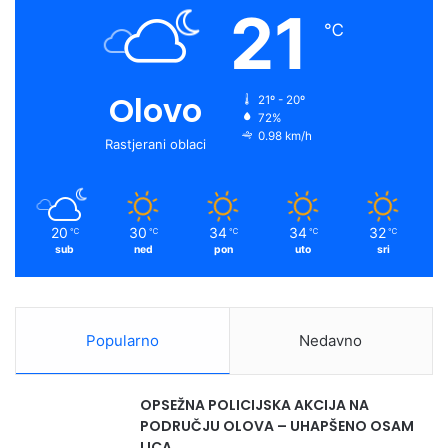
21
℃
Olovo
21º - 20º
72%
0.98 km/h
Rastjerani oblaci
20
30
34
34
32
℃
℃
℃
℃
℃
sub
ned
pon
uto
sri
Popularno
Nedavno
OPSEŽNA POLICIJSKA AKCIJA NA
PODRUČJU OLOVA – UHAPŠENO OSAM
LICA