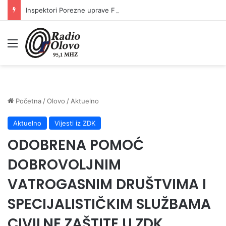
Inspektori Porezne uprave FBiH na području ZDK izvršili 24 inspekcijska nadzora
Meni
Početna
/
Olovo
/
Aktuelno
Aktuelno
Vijesti iz ZDK
ODOBRENA POMOĆ
DOBROVOLJNIM
VATROGASNIM DRUŠTVIMA I
SPECIJALISTIČKIM SLUŽBAMA
CIVILNE ZAŠTITE U ZDK