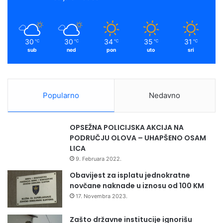
30
30
34
35
31
℃
℃
℃
℃
℃
sub
ned
pon
uto
sri
Popularno
Nedavno
OPSEŽNA POLICIJSKA AKCIJA NA
PODRUČJU OLOVA – UHAPŠENO OSAM
LICA
9. Februara 2022.
Obavijest za isplatu jednokratne
novčane naknade u iznosu od 100 KM
17. Novembra 2023.
Zašto državne institucije ignorišu