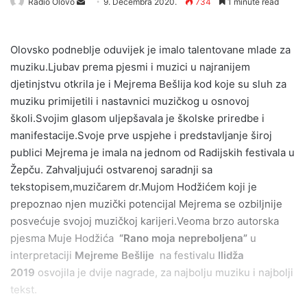
Send
Radio Olovo
9. Decembra 2020.
734
1 minute read
an
email
Olovsko podneblje oduvijek je imalo talentovane mlade za
muziku.Ljubav prema pjesmi i muzici u najranijem
djetinjstvu otkrila je i Mejrema Bešlija kod koje su sluh za
muziku primijetili i nastavnici muzičkog u osnovoj
školi.Svojim glasom uljepšavala je školske priredbe i
manifestacije.Svoje prve uspjehe i predstavljanje široj
publici Mejrema je imala na jednom od Radijskih
festivala u
Žepču. Zahvaljujući ostvarenoj saradnji sa
tekstopisem,muzičarem dr.Mujom Hodžićem koji je
prepoznao njen muzički potencijal Mejrema se ozbiljnije
posvećuje svojoj muzičkoj karijeri.Veoma brzo autorska
pjesma Muje Hodžića
“Rano moja nepreboljena”
u
interpretaciji
Mejreme Bešlije
na festivalu
Ilidža
2019
osvojila je dvije nagrade, za najbolju muziku i najbolji
tekst.