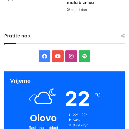
mala biznisa
prije 1 dan
Pratite nas
Facebook
YouTube
Instagram
Spotify
Vrijeme
22
℃
Olovo
22º - 22º
54%
0.79 km/h
Rastjerani oblaci