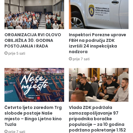
Radio Olovo/A.M
ORGANIZACIJA RVI OLOVO
Inspektori Porezne uprave
OBILJEŽILA 30. GODINA
FBiH na području ZDK
POSTOJANJA I RADA
izvršili 24 inspekcijska
nadzora
prije 5 sati
prije 7 sati
Četvrto ljeto zaredom Trg
Vlada ZDK podržala
slobode postaje Naše
samozapošljavanje 97
mjesto – Bingo Ljetno kino
pripadnika boračke
Tuzla
populacije – za 10 godina
podržano pokretanje 1.152
prije 7 sati