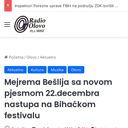
Inspektori Porezne uprave FBiH na području ZDK izvršili 24 inspekcijska nadzora
Meni
Početna
/
Olovo
/
Aktuelno
Aktuelno
Kultura
Muzika
Olovo
Mejrema Bešlija sa novom
pjesmom 22.decembra
nastupa na Bihaćkom
festivalu