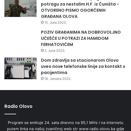
potragu za nestalim H.F. iz Čuništa -
OTVORENO PISMO OGORČENIH
GRAĐANA OLOVA
15. Juna 2023.
POZIV GRAĐANIMA NA DOBROVOLJNO
UČEŠĆE U POTRAZI ZA HAMIDOM
FERHATOVIĆEM
2. Juna 2023.
Dom zdravlja sa stacionarom Olovo
uveo nove telefonske linije za kontakt s
pacijentima
18. Januara 2022.
Radio Olovo
Program se emituje 24. sata dnevno na 95,1 MHz i na internetu
putem linka na našoj zvaničnoj web str www.radio.olovo.ba gdje