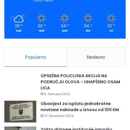
29
30
34
34
32
℃
℃
℃
℃
℃
sub
ned
pon
uto
sri
Popularno
Nedavno
OPSEŽNA POLICIJSKA AKCIJA NA
PODRUČJU OLOVA – UHAPŠENO OSAM
LICA
9. Februara 2022.
Obavijest za isplatu jednokratne
novčane naknade u iznosu od 100 KM
17. Novembra 2023.
Zašto državne institucije ignorišu