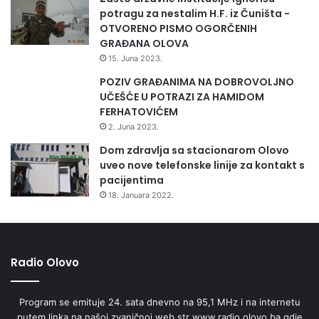
potragu za nestalim H.F. iz Čuništa -
OTVORENO PISMO OGORČENIH
GRAĐANA OLOVA
15. Juna 2023.
POZIV GRAĐANIMA NA DOBROVOLJNO
UČEŠĆE U POTRAZI ZA HAMIDOM
FERHATOVIĆEM
2. Juna 2023.
Dom zdravlja sa stacionarom Olovo
uveo nove telefonske linije za kontakt s
pacijentima
18. Januara 2022.
Radio Olovo
Program se emituje 24. sata dnevno na 95,1 MHz i na internetu
putem linka na našoj zvaničnoj web str www.radio.olovo.ba gdje