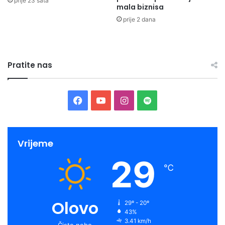
prije 23 sata
mala biznisa
prije 2 dana
Pratite nas
Facebook
YouTube
Instagram
Spotify
Vrijeme
29
℃
Olovo
29º - 20º
43%
3.41 km/h
Čisto nebo