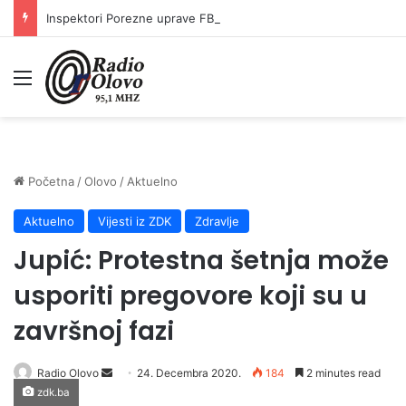
Inspektori Porezne uprave FBiH na području ZDK izvršili 24 inspekcijska nadzora
Meni
Početna
/
Olovo
/
Aktuelno
Aktuelno
Vijesti iz ZDK
Zdravlje
Jupić: Protestna šetnja može
usporiti pregovore koji su u
završnoj fazi
Send
Radio Olovo
24. Decembra 2020.
184
2 minutes read
zdk.ba
an