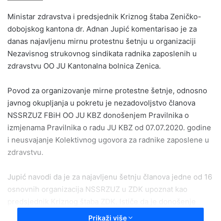
email
Ministar zdravstva i predsjednik Kriznog štaba Zeničko-
dobojskog kantona dr. Adnan Jupić komentarisao je za
danas najavljenu mirnu protestnu šetnju u organizaciji
Nezavisnog strukovnog sindikata radnika zaposlenih u
zdravstvu OO JU Kantonalna bolnica Zenica.
Povod za organizovanje mirne protestne šetnje, odnosno
javnog okupljanja u pokretu je nezadovoljstvo članova
NSSRZUZ FBiH OO JU KBZ donošenjem Pravilnika o
izmjenama Pravilnika o radu JU KBZ od 07.07.2020. godine
i neusvajanje Kolektivnog ugovora za radnike zaposlene u
zdravstvu.
Jupić navodi da je za najavljenu šetnju članova jedne od 16
osnovnih organizacija NSSRZUZ u ZDK upoznat kao
predsjednik Kriznog štaba ZDK. Ističe da je donošenje
Pravilnika u nadležnosti menadžmenta KBZ-a, a da su
Prikaži više