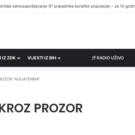
I IZ ZDK
VIJESTI IZ BIH
RADIO UŽIVO
PROZOR “AQUATERMA”
 KROZ PROZOR