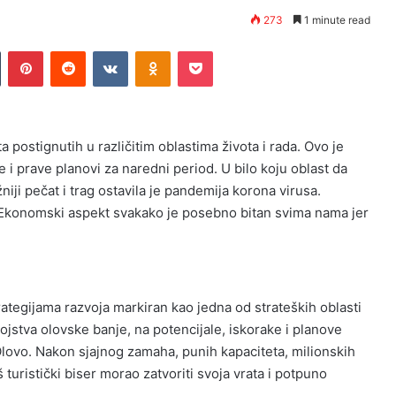
273
1 minute read
n
Tumblr
Pinterest
Reddit
VKontakte
Odnoklassniki
Pocket
a postignutih u različitim oblastima života i rada. Ovo je
e i prave planovi za naredni period. U bilo koju oblast da
iji pečat i trag ostavila je pandemija korona virusa.
i. Ekonomski aspekt svakako je posebno bitan svima nama jer
rategijama razvoja markiran kao jedna od strateških oblasti
ojstva olovske banje, na potencijale, iskorake i planove
ovo. Nakon sjajnog zamaha, punih kapaciteta, milionskih
š turistički biser morao zatvoriti svoja vrata i potpuno