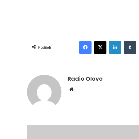
Facebook
X
LinkedIn
T
Podijeli
Radio Olovo
Website
Gradska
biblioteka