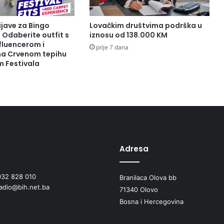
ijave za Bingo
Lovačkim društvima podrška u
: Odaberite outfit s
iznosu od 138.000 KM
fluencerom i
prije 7 dana
 na Crvenom tepihu
m Festivala
Adresa
032 828 010
Branilaca Olova bb
radio@bih.net.ba
71340 Olovo
Bosna i Hercegovina