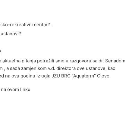
jsko-rekreativni centar? .
j ustanovi?
?
a aktuelna pitanja potražili smo u razgovoru sa dr. Senadom
 , a sada zamjenikom v.d. direktora ove ustanove, kao
ed na ovu godinu iz ugla JZU BRC “Aquaterm” Olovo.
 na ovom linku: