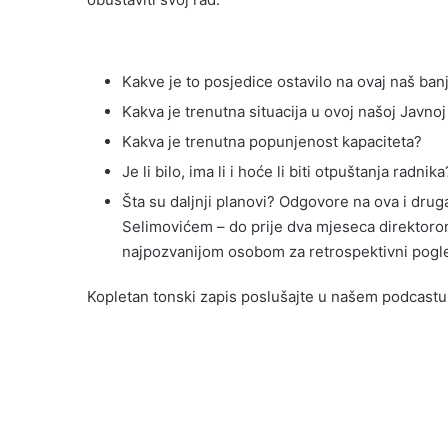
Kakve je to posjedice ostavilo na ovaj naš ban
Kakva je trenutna situacija u ovoj našoj Javno
Kakva je trenutna popunjenost kapaciteta?
Je li bilo, ima li i hoće li biti otpuštanja radnika
Šta su daljnji planovi? Odgovore na ova i drug
Selimovićem – do prije dva mjeseca direktorom
najpozvanijom osobom za retrospektivni pogl
Kopletan tonski zapis poslušajte u našem podcastu