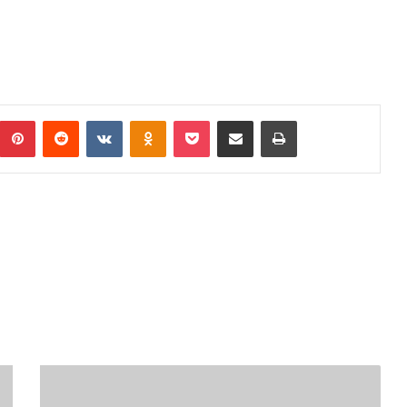
umblr
Pinterest
Reddit
VKontakte
Odnoklassniki
Pocket
Podijeli putem Emaila
Print
„Kupi
markicu-