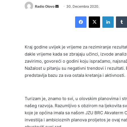
Send
Radio Olovo
30. Decembra 2020.
an
Facebook
X
LinkedI
email
Kraj godine uvijek je vrijeme za rezimiranje rezultat
dakle vrijeme kada se zbrajaju učinci, izvode analiz
zavirimo, govoreći o godini koju ispraćamo, najsnažn
Nažalost u pitanju su negativni trendovi i rezultat
predstavlja bazu za sva ostala kretanja i aktivnosti.
Turizam je, znamo to svi, u olovskim planovima i st
našeg razvoja. Razumljivo s obzirom na ljekovita sv
koje je općina imala sa našom JZU BRC Akvaterm Ol
investiija i ambicioznih planova proljetos je ovaj na
obustaviti svoj rad.