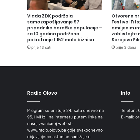
Vlada ZDK podržala
Otvorene pr
samozapošljavanje 97
Festival Fits
pripadnika boračke populacije –
omiljenim in
za 10 godina podržano
zablistajte
pokretanje 1.152 mala biznisa
Sarajevo Fil
prije 13 sati
prije 3 dana
Radio Olovo
Info
Program se emituje 24. sata dnevno na
Telefon: 
95,1 MHz i na internetu putem linka na
E-mail: o
našoj zvaničnoj web str
www.radio.olovo.ba gdje svakodnevno
objavljujemo aktuelne sadržaje o