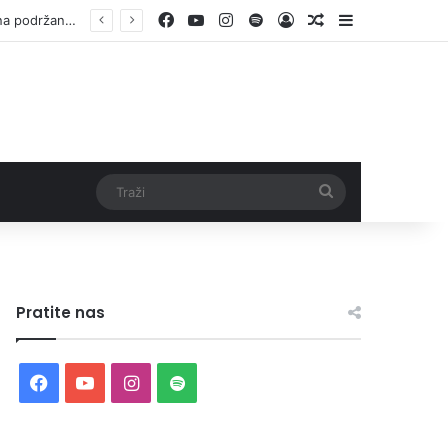
Facebook
YouTube
Instagram
Spotify
Log In
Random Article
Sidebar
Otvorene prijave za Bingo Festival Fits: Odaberite outfit s omiljenim influencerom i zablistajte na Crvenom tepihu Sarajevo Film Festivala
Traži
Pratite nas
Facebook
YouTube
Instagram
Spotify