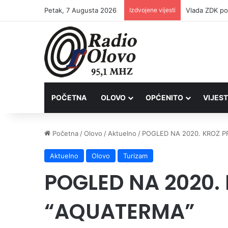
Petak, 7 Augusta 2026
Izdvojene vijesti
POČETNA
OLOVO
OPĆENITO
VIJEST
Početna
/
Olovo
/
Aktuelno
/
POGLED NA 2020. KROZ 
Aktuelno
Olovo
Turizam
POGLED NA 2020.
“AQUATERMA”