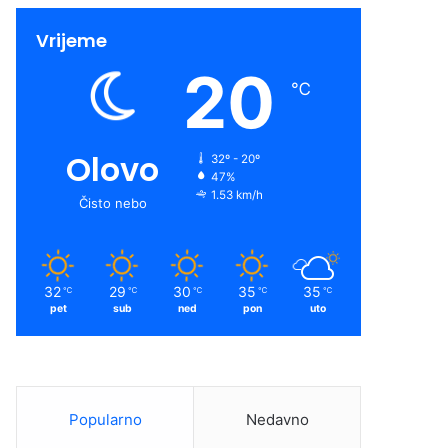
Vrijeme
20
℃
Olovo
32º - 20º
47%
1.53 km/h
Čisto nebo
32
29
30
35
35
℃
℃
℃
℃
℃
pet
sub
ned
pon
uto
Popularno
Nedavno