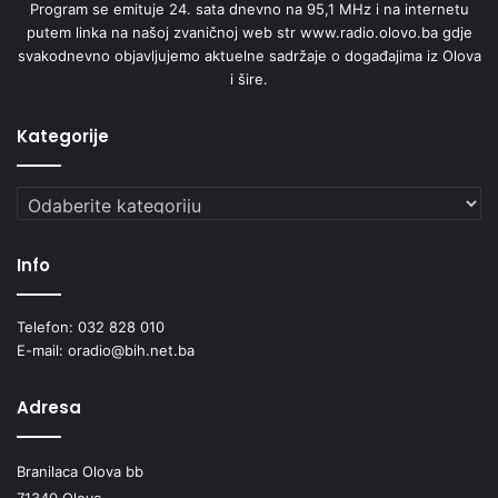
osušene poput čaja od nane,kunice,nevena,zove,koprive
Program se emituje 24. sata dnevno na 95,1 MHz i na internetu
za kojima posegnemo po potrebi ali za sve ostale ozbiljnije
putem linka na našoj zvaničnoj web str www.radio.olovo.ba gdje
svakodnevno objavljujemo aktuelne sadržaje o događajima iz Olova
zdravstvene tegobe uvijek potražimo savjet naših iskunih
i šire.
travara.Do naredne emisije ostanite nam vedri i zdravi.
Kategorije
Cijelu emisiju možete poslušati na linku ispod;
Kategorije
Info
Telefon: 032 828 010
E-mail: oradio@bih.net.ba
Radio Olovo/A.M
Adresa
Branilaca Olova bb
71340 Olovo