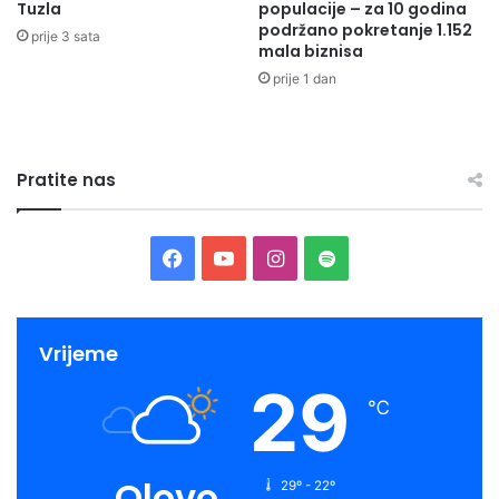
Tuzla
populacije – za 10 godina
podržano pokretanje 1.152
prije 3 sata
mala biznisa
prije 1 dan
Pratite nas
Facebook
YouTube
Instagram
Spotify
Vrijeme
29
℃
Olovo
29º - 22º