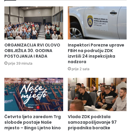
ORGANIZACIJA RVI OLOVO
Inspektori Porezne uprave
OBILJEŽILA 30. GODINA
FBiH na području ZDK
POSTOJANJA I RADA
izvršili 24 inspekcijska
nadzora
prije 39 minuta
prije 2 sata
Četvrto ljeto zaredom Trg
Vlada ZDK podržala
slobode postaje Naše
samozapošljavanje 97
mjesto – Bingo Ljetno kino
pripadnika boračke