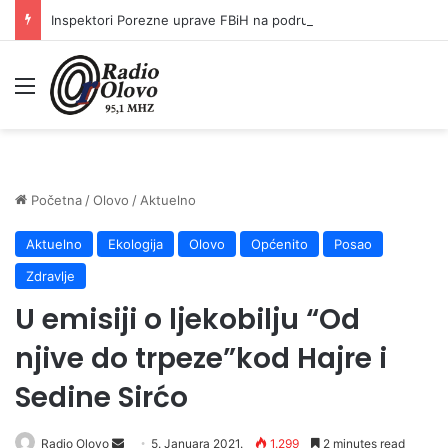
Inspektori Porezne uprave FBiH na području ZDK izvršili 24 inspekcijska nadzora
Meni
Početna
/
Olovo
/
Aktuelno
Aktuelno
Ekologija
Olovo
Općenito
Posao
Zdravlje
U emisiji o ljekobilju “Od
njive do trpeze”kod Hajre i
Sedine Sirćo
Send
Radio Olovo
5. Januara 2021.
1.299
2 minutes read