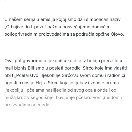
an
email
U našem serijalu emisija kojoj smo dali simboličan naziv
„Od njive do trpeze“ pažnju posvećujemo domaćim
poljoprivrednim proizvođačima sa područja općine Olovo.
Ovaj put govorimo o ljekobilju koje je iz hobija preraslo u
mali biznis.Bili smo u posjeti porodici Sirćo koje ima vlastiti
obrt „Pčelarstvo i ljekobilje Sirćo“.U svom domu i radionici
ugostila nas je Hajra Sirćo koja je ljubav i znanje prema
ljekobilju i pčelama naslijedila od svog oca a onda i od
muža kroz višegodišnje bavljenje pčelarstvom ,medom i
proizvodima od meda.