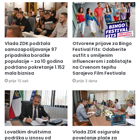
konačnici daje broj koji je krivom interpretacijom u
medijima prezentiran kao „broj umrlih u protekla 24 sata“.
Vlada ZDK podržala
Otvorene prijave za Bingo
samozapošljavanje 97
Festival Fits: Odaberite
pripadnika boračke
outfit s omiljenim
populacije – za 10 godina
influencerom i zablistajte
podržano pokretanje 1.152
na Crvenom tepihu
mala biznisa
Sarajevo Film Festivala
prije 15 sati
prije 3 dana
Obzirom da se radilo o tumačenju i komentiranju, a ne
prenošenju objavljenih pouzdanih statističkih podataka, iz
Lovačkim društvima
Vlada ZDK osigurala
podrška u iznosu od
povećanje plaće za
Instituta za zdravlje i sigurnost hrane Zenica još jednom