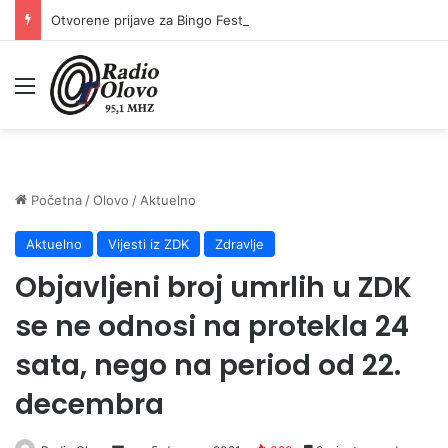
Otvorene prijave za Bingo Festival Fits: Odaberite outfit s omiljenim influencerom i zablistajte na Crvenom tepihu Sarajevo Film Festivala
Meni
Početna
/
Olovo
/
Aktuelno
Aktuelno
Vijesti iz ZDK
Zdravlje
Objavljeni broj umrlih u ZDK
se ne odnosi na protekla 24
sata, nego na period od 22.
decembra