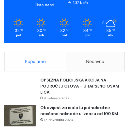
1.37 km/h
Čisto nebo
32
30
32
34
35
℃
℃
℃
℃
℃
pet
sub
ned
pon
uto
Popularno
Nedavno
OPSEŽNA POLICIJSKA AKCIJA NA
PODRUČJU OLOVA – UHAPŠENO OSAM
LICA
9. Februara 2022.
Obavijest za isplatu jednokratne
novčane naknade u iznosu od 100 KM
17. Novembra 2023.