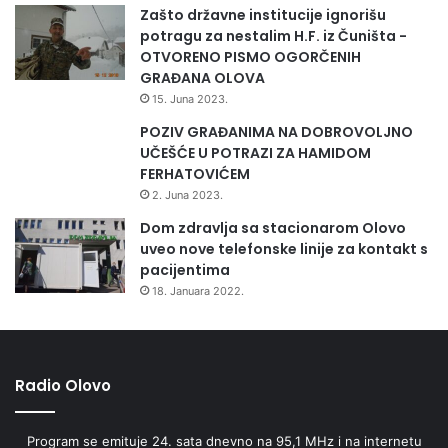
Zašto državne institucije ignorišu
potragu za nestalim H.F. iz Čuništa -
OTVORENO PISMO OGORČENIH
GRAĐANA OLOVA
15. Juna 2023.
POZIV GRAĐANIMA NA DOBROVOLJNO
UČEŠĆE U POTRAZI ZA HAMIDOM
FERHATOVIĆEM
2. Juna 2023.
Dom zdravlja sa stacionarom Olovo
uveo nove telefonske linije za kontakt s
pacijentima
18. Januara 2022.
Radio Olovo
Program se emituje 24. sata dnevno na 95,1 MHz i na internetu