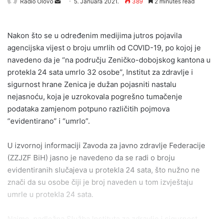
Send
Radio Olovo
5. Januara 2021.
389
2 minutes read
an
email
Nakon što se u određenim medijima jutros pojavila
agencijska vijest o broju umrlih od COVID-19, po kojoj je
navedeno da je “na području Zeničko-dobojskog kantona u
protekla 24 sata umrlo 32 osobe”, Institut za zdravlje i
sigurnost hrane Zenica je dužan pojasniti nastalu
nejasnoću, koja je uzrokovala pogrešno tumačenje
podataka zamjenom potpuno različitih pojmova
“evidentirano” i “umrlo”.
U izvornoj informaciji Zavoda za javno zdravlje Federacije
(ZZJZF BiH) jasno je navedeno da se radi o broju
evidentiranih slučajeva u protekla 24 sata, što nužno ne
znači da su osobe čiji je broj naveden u tom izvještaju
umrle u protekla 24 sata.
Naime, nadležna Služba Instituta za zdravlje i sigurnost