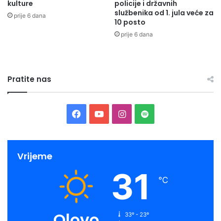
kulture
policije i državnih
službenika od 1. jula veće za
prije 6 dana
10 posto
prije 6 dana
Pratite nas
Facebook
YouTube
Instagram
Spotify
Vrijeme
31
℃
Olovo
33º - 23º