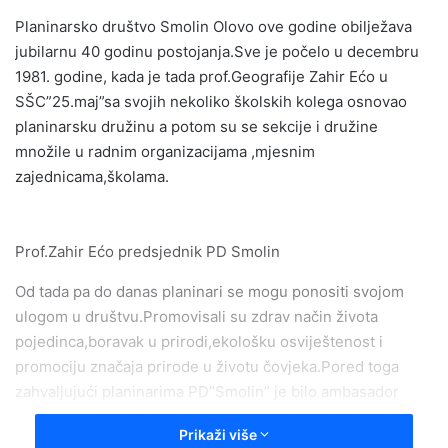
email
Planinarsko društvo Smolin Olovo ove godine obilježava
jubilarnu 40 godinu postojanja.Sve je počelo u decembru
1981. godine, kada je tada prof.Geografije Zahir Ećo u
SŠC”25.maj”sa svojih nekoliko školskih kolega osnovao
planinarsku družinu a potom su se sekcije i družine
množile u radnim organizacijama ,mjesnim
zajednicama,školama.
Prof.Zahir Ećo predsjednik PD Smolin
Od tada pa do danas planinari se mogu ponositi svojom
ulogom u društvu.Promovisali su zdrav način života
pojedinca,boravak u prirodi,ekološku osviještenost i
promociju značaja prirode u životu čovjeka.Pored toga
zahvaljujući planinarima PD”Smolin” je bilo ambasador
prirodnih ljepota Olova koje su promovisane kod nas i u
Prikaži više
regiji.