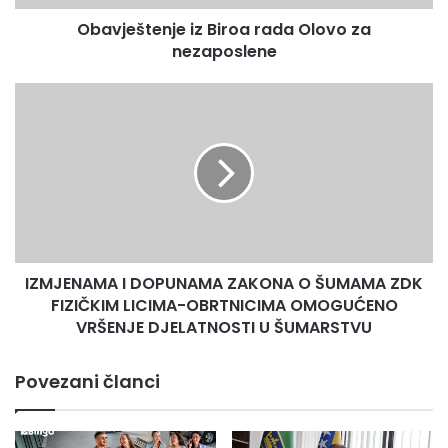
destinacija.
Obavještenje iz Biroa rada Olovo za
nezaposlene
IZMJENAMA
I
DOPUNAMA
ZAKONA
O
ŠUMAMA
ZDK
FIZIČKIM
LICIMA-
IZMJENAMA I DOPUNAMA ZAKONA O ŠUMAMA ZDK
OBRTNICIMA
OMOGUĆENO
FIZIČKIM LICIMA-OBRTNICIMA OMOGUĆENO
O svemu ovome razgovarali smo sa predsjednikom i
VRŠENJE
VRŠENJE DJELATNOSTI U ŠUMARSTVU
jednim od osnivača PD Smolin prof.Zahirom Ećom.
DJELATNOSTI
U
Povezani članci
ŠUMARSTVU