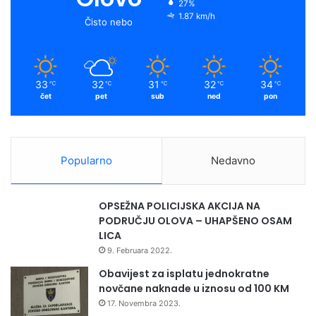
27%
1.87 km/h
Čisto nebo
33
32
31
32
34
℃
℃
℃
℃
℃
čet
pet
sub
ned
pon
Popularno
Nedavno
OPSEŽNA POLICIJSKA AKCIJA NA
PODRUČJU OLOVA – UHAPŠENO OSAM
LICA
9. Februara 2022.
Obavijest za isplatu jednokratne
novčane naknade u iznosu od 100 KM
17. Novembra 2023.