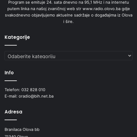
Program se emituje 24. sata dnevno na 95,1 MHz i na internetu
putem linka na našoj zvaničnoj web str www.radio.olovo.ba gdje
svakodnevno objavljujemo aktuelne sadržaje o događajima iz Olova
i šire.
Kategorije
Kategorije
Info
Telefon: 032 828 010
E-mail: oradio@bih.net.ba
Adresa
Branilaca Olova bb
71340 Olovo