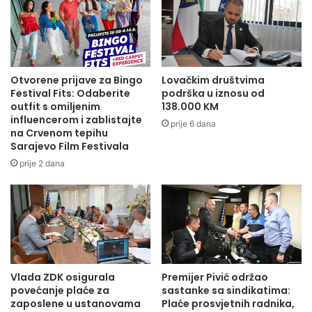
Radio Olovo/A.M
Otvorene prijave za Bingo
Lovačkim društvima
Festival Fits: Odaberite
podrška u iznosu od
outfit s omiljenim
138.000 KM
influencerom i zablistajte
prije 6 dana
na Crvenom tepihu
Sarajevo Film Festivala
prije 2 dana
Vlada ZDK osigurala
Premijer Pivić održao
povećanje plaće za
sastanke sa sindikatima:
zaposlene u ustanovama
Plaće prosvjetnih radnika,