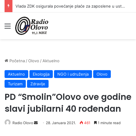
Vlada ZDK osigurala povećanje plaće za zaposlene u ustanovama kulture
Meni
Početna
/
Olovo
/
Aktuelno
Aktuelno
Ekologija
NGO i udruženja
Olovo
Turizam
Zdravlje
PD “Smolin”Olovo ove godine
slavi jubilarni 40 rođendan
Send
Radio Olovo
28. Januara 2021.
461
1 minute read
an