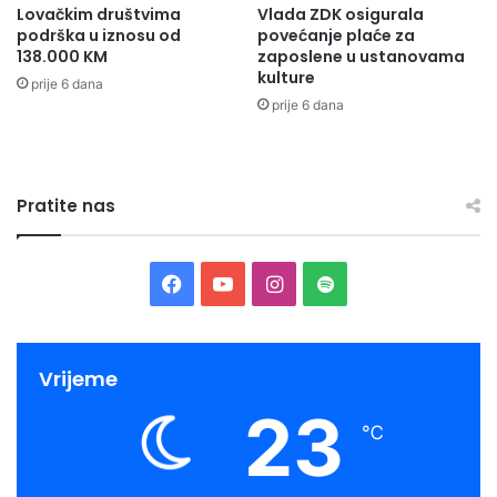
Lovačkim društvima
Vlada ZDK osigurala
podrška u iznosu od
povećanje plaće za
138.000 KM
zaposlene u ustanovama
kulture
prije 6 dana
prije 6 dana
Pratite nas
Facebook
YouTube
Instagram
Spotify
Vrijeme
23
℃