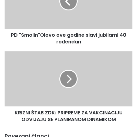
slavi
na kamionski put, a radi povećanja iskorištenosti biomase,
jubilarni
a uređeno je i pitanje uspostave prava služnosti na
40
šumskom zemljištu.
rođendan
PD "Smolin"Olovo ove godine slavi jubilarni 40
Press služba ZDK
rođendan
KRIZNI
ŠTAB
ZDK:
PRIPREME
ZA
VAKCINACIJU
ODVIJAJU
SE
PLANIRANOM
KRIZNI ŠTAB ZDK: PRIPREME ZA VAKCINACIJU
DINAMIKOM
ODVIJAJU SE PLANIRANOM DINAMIKOM
Povezani članci