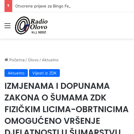
Otvorene prijave za Bingo Festival Fits: Odaberite outfit s omiljenim influencerom i zablistajte na Crvenom tepihu Sarajevo Film Festivala
Meni
Početna
/
Olovo
/
Aktuelno
Aktuelno
Vijesti iz ZDK
IZMJENAMA I DOPUNAMA
ZAKONA O ŠUMAMA ZDK
FIZIČKIM LICIMA-OBRTNICIMA
OMOGUĆENO VRŠENJE
DJELATNOSTI U ŠUMARSTVU