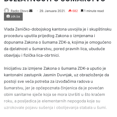
Send
Radio Olovo
29. Januara 2021.
682
1 minute read
zdk.ba
an
email
Vlada Zeničko-dobojskog kantona usvojila je i skupštinsku
proceduru uputila prijedlog Zakona o izmjenama i
dopunama Zakona o šumama ZDK-a, kojima je omogućeno
da djelatnost u šumarstvu, pored pravnih lica, ubuduće
obavljaju i fizička lica-obrtnici.
Inicijativu za izmjene Zakona o šumama ZDK-a uputio je
kantonalni zastupnik Jasmin Duvnjak, uz obrazloženje da
postoji sve veća potreba za izvođačima radova u
šumarstvu, jer je općepoznata činjenica da je povećan
obim sanitarne sječe koja se mora izvršiti u što kraćem
roku, a posljedica je elementarnih nepogoda koje su
uzrokovale pojavu sušenja i obolijevanja stabala u šumi.