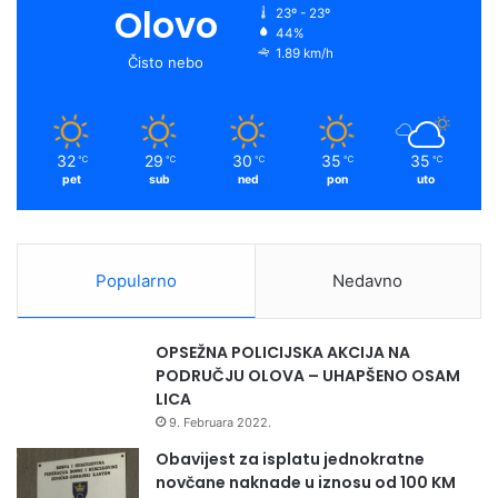
Olovo
23º - 23º
44%
1.89 km/h
Čisto nebo
32
29
30
35
35
℃
℃
℃
℃
℃
pet
sub
ned
pon
uto
Popularno
Nedavno
OPSEŽNA POLICIJSKA AKCIJA NA
PODRUČJU OLOVA – UHAPŠENO OSAM
LICA
9. Februara 2022.
Obavijest za isplatu jednokratne
novčane naknade u iznosu od 100 KM