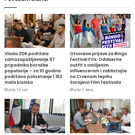
Vlada ZDK podržala
Otvorene prijave za Bingo
samozapošljavanje 97
Festival Fits: Odaberite
pripadnika boračke
outfit s omiljenim
populacije – za 10 godina
influencerom i zablistajte
podržano pokretanje 1.152
na Crvenom tepihu
mala biznisa
Sarajevo Film Festivala
prije 10 sati
prije 2 dana