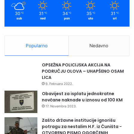
prilikom ulaska i izlaska iz kino sale, sjedenje na
obilježenim mjestima, nošenje zaštitne maske prilikom
30
31
34
35
31
℃
℃
℃
℃
℃
sub
ned
pon
uto
sri
ulaska i izlaska iz kina kao i tokom projekcije.
ULAZNICE
Popularno
Nedavno
Ulaznice za redovne projekcije su u prodaji po cijeni od 8
KM, s popustom za studente i penzionere 5 KM. Ulaznice
OPSEŽNA POLICIJSKA AKCIJA NA
se mogu kupiti svakim danom od 8 do 18 sati u caffeu
PODRUČJU OLOVA – UHAPŠENO OSAM
Meeting Point i od 18 sati na blagajni kina.
LICA
9. Februara 2022.
Obavijest za isplatu jednokratne
novčane naknade u iznosu od 100 KM
17. Novembra 2023.
Zašto državne institucije ignorišu
potragu za nestalim H.F. iz Čuništa -
OTVORENO PISMO OGORČENIH