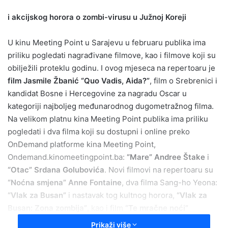
email
i akcijskog horora o zombi-virusu u Južnoj Koreji
U kinu Meeting Point u Sarajevu u februaru publika ima
priliku pogledati nagrađivane filmove, kao i filmove koji su
obilježili proteklu godinu. I ovog mjeseca na repertoaru je
film Jasmile Žbanić “Quo Vadis, Aida?”
, film o Srebrenici i
kandidat Bosne i Hercegovine za nagradu Oscar u
kategoriji najboljeg međunarodnog dugometražnog filma.
Na velikom platnu kina Meeting Point publika ima priliku
pogledati i dva filma koji su dostupni i online preko
OnDemand platforme kina Meeting Point,
Ondemand.kinomeetingpoint.ba:
“Mare” Andree Štake
i
“Otac” Srdana Golubovića
. Novi filmovi na repertoaru su
“Noćna smjena” Anne Fontaine
, dva filma Sang-ho Yeona:
“Vlak za Busan”
i nastavak tog kultnog horora,
“Vlak za
Busan: Zona zombija”
, kao i film
“Te mračne noći”
Francoisa Lunela. Svi filmovi na repertoaru kina Meeting
Prikaži više