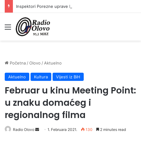
Inspektori Porezne uprave FBiH na području ZDK izvršili 24 inspekcijska nadzora
Meni
Početna
/
Olovo
/
Aktuelno
Aktuelno
Kultura
Vijesti iz BiH
Februar u kinu Meeting Point:
u znaku domaćeg i
regionalnog filma
Send
Radio Olovo
1. Februara 2021.
130
2 minutes read
an