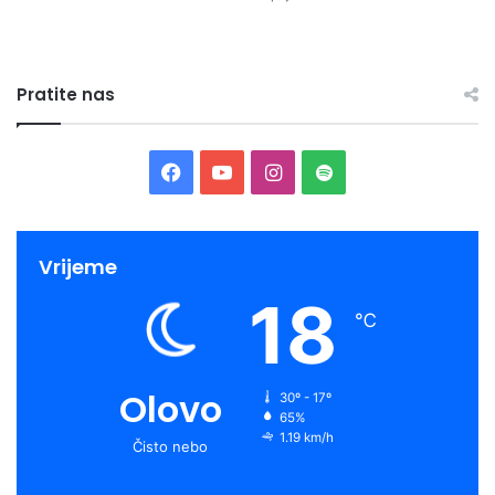
Pratite nas
Facebook
YouTube
Instagram
Spotify
Specijalna projekcija filma “Te mračne noći” Francoisa
Vrijeme
Lunela
bit će održana u organizaciji Francuskog instituta u
BiH u utorak, 23. februara uz besplatan ulaz, a film će na
18
℃
redovnom repertoaru biti prikazan i 24. februara.
Svi programi u kinu Meeting Point počinju u 19 sati
, a broj
Olovo
30º - 17º
mjesta je ograničen. Program se odvija u skladu sa
65%
važećim epidemiološkim mjerama i preporukama nadležnih
1.19 km/h
Čisto nebo
službi. Mjere za zaštitu zdravlja uključuju dezinfekciju
obuće i ruku pri ulasku u kino Meeting Point, fizički razmak