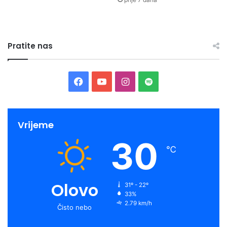
Pratite nas
Facebook
YouTube
Instagram
Spotify
Vrijeme
30
℃
Olovo
31º - 22º
33%
2.79 km/h
Čisto nebo