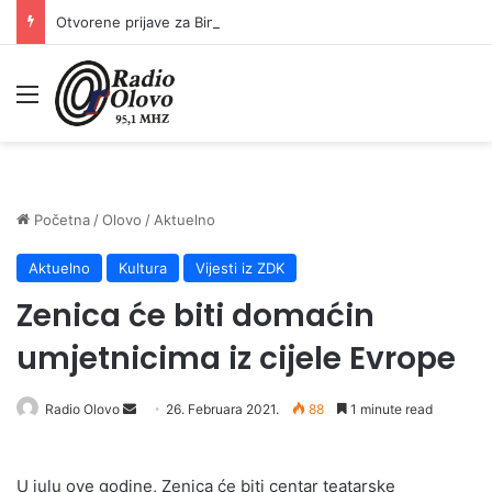
Otvorene prijave za Bingo Festival Fits: Odaberite outfit s omiljenim influencerom i zablistajte na Crvenom tepihu Sarajevo Film Festivala
Meni
Početna
/
Olovo
/
Aktuelno
Aktuelno
Kultura
Vijesti iz ZDK
Zenica će biti domaćin
umjetnicima iz cijele Evrope
Send
Radio Olovo
26. Februara 2021.
88
1 minute read
an
email
U julu ove godine, Zenica će biti centar teatarske