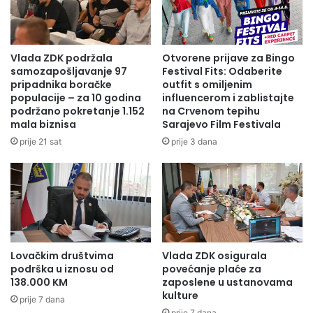
Vlada ZDK podržala
Otvorene prijave za Bingo
samozapošljavanje 97
Festival Fits: Odaberite
pripadnika boračke
outfit s omiljenim
populacije – za 10 godina
influencerom i zablistajte
podržano pokretanje 1.152
na Crvenom tepihu
mala biznisa
Sarajevo Film Festivala
prije 21 sat
prije 3 dana
Lovačkim društvima
Vlada ZDK osigurala
podrška u iznosu od
povećanje plaće za
138.000 KM
zaposlene u ustanovama
kulture
prije 7 dana
prije 7 dana