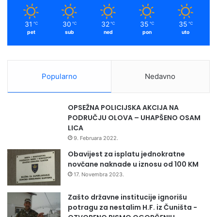
31
30
32
35
35
℃
℃
℃
℃
℃
pet
sub
ned
pon
uto
Popularno
Nedavno
OPSEŽNA POLICIJSKA AKCIJA NA
PODRUČJU OLOVA – UHAPŠENO OSAM
LICA
9. Februara 2022.
Obavijest za isplatu jednokratne
novčane naknade u iznosu od 100 KM
17. Novembra 2023.
Zašto državne institucije ignorišu
potragu za nestalim H.F. iz Čuništa -