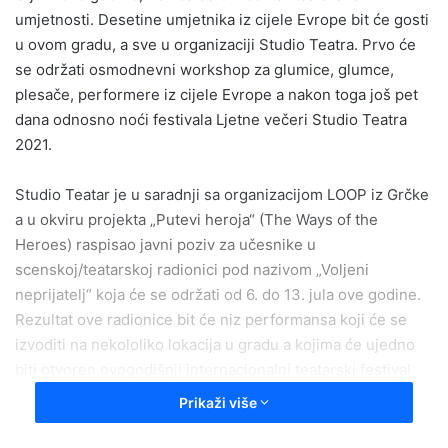
umjetnosti. Desetine umjetnika iz cijele Evrope bit će gosti
u ovom gradu, a sve u organizaciji Studio Teatra. Prvo će
se održati osmodnevni workshop za glumice, glumce,
plesače, performere iz cijele Evrope a nakon toga još pet
dana odnosno noći festivala Ljetne večeri Studio Teatra
2021.
Studio Teatar je u saradnji sa organizacijom LOOP iz Grčke
a u okviru projekta „Putevi heroja“ (The Ways of the
Heroes) raspisao javni poziv za učesnike u
scenskoj/teatarskoj radionici pod nazivom „Voljeni
neprijatelj“ koja će se održati od 6. do 13. jula ove godine.
Rezultat ove radionice bit će niz performansa koji će se
izvoditi na nekololiko lokacija u gradu a kojima će ujedno
biti otvoren ovogodišnji internacionalni teatarski festival
Ljetne večeri Studio Teatra u Zenici.
Prikaži više