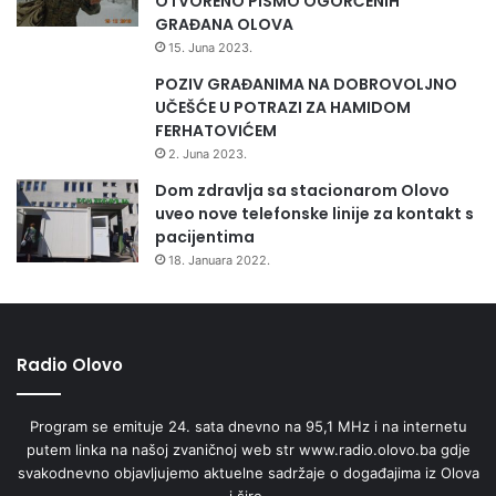
OTVORENO PISMO OGORČENIH
GRAĐANA OLOVA
15. Juna 2023.
POZIV GRAĐANIMA NA DOBROVOLJNO
UČEŠĆE U POTRAZI ZA HAMIDOM
FERHATOVIĆEM
2. Juna 2023.
Dom zdravlja sa stacionarom Olovo
uveo nove telefonske linije za kontakt s
pacijentima
18. Januara 2022.
Radio Olovo
Program se emituje 24. sata dnevno na 95,1 MHz i na internetu
putem linka na našoj zvaničnoj web str www.radio.olovo.ba gdje
svakodnevno objavljujemo aktuelne sadržaje o događajima iz Olova
i šire.