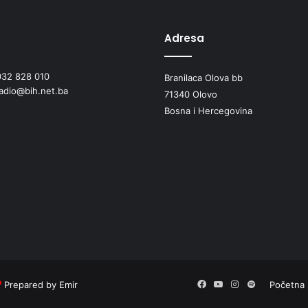
Adresa
032 828 010
Branilaca Olova bb
radio@bih.net.ba
71340 Olovo
Bosna i Hercegovina
Facebook
YouTube
Instagram
Spotify
Prepared by Emir
Početna