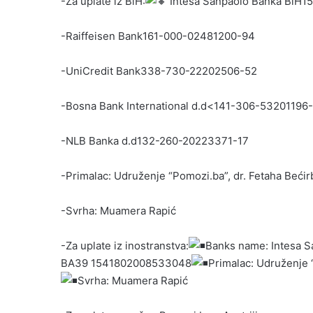
-Za uplate iz BiH:
Intesa Sanpaolo Banka BiH
-Raiffeisen Bank161-000-02481200-94
-UniCredit Bank338-730-22202506-52
-Bosna Bank International d.d<141-306-53201196
-NLB Banka d.d132-260-20223371-17
-Primalac: Udruženje “Pomozi.ba”, dr. Fetaha Bećir
-Svrha: Muamera Rapić
-Za uplate iz inostranstva:
Banks name: Intesa S
BA39 1541802008533048
Primalac: Udruženje 
Svrha: Muamera Rapić