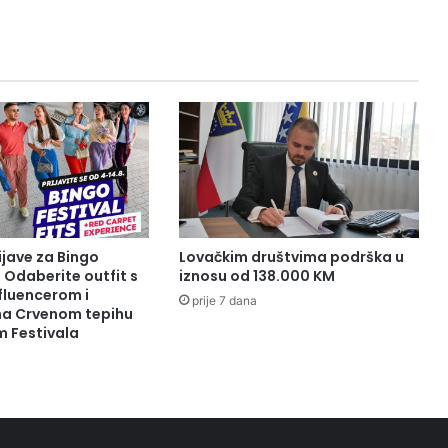
ijave za Bingo
Lovačkim društvima podrška u
: Odaberite outfit s
iznosu od 138.000 KM
fluencerom i
prije 7 dana
 na Crvenom tepihu
m Festivala