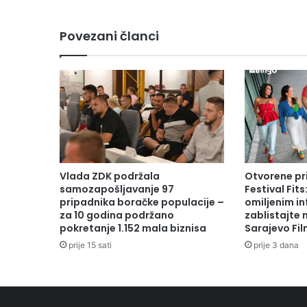
SVADBI
I
Povezani članci
PROSLAVA
Vlada ZDK podržala
Otvorene pr
samozapošljavanje 97
Festival Fits
pripadnika boračke populacije –
omiljenim in
za 10 godina podržano
zablistajte
pokretanje 1.152 mala biznisa
Sarajevo Fil
prije 15 sati
prije 3 dana