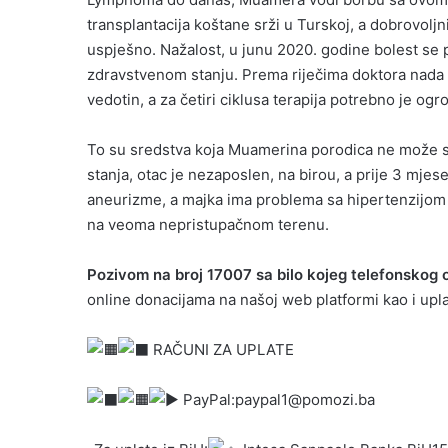
transplantacija koštane srži u Turskoj, a dobrovoljni
uspješno. Nažalost, u junu 2020. godine bolest se 
zdravstvenom stanju. Prema riječima doktora nada za
vedotin, a za četiri ciklusa terapija potrebno je o
To su sredstva koja Muamerina porodica ne može sk
stanja, otac je nezaposlen, na birou, a prije 3 mjes
aneurizme, a majka ima problema sa hipertenzijom 
na veoma nepristupačnom terenu.
Pozivom na broj 17007 sa bilo kojeg telefonskog 
online donacijama na našoj web platformi kao i up
RAČUNI ZA UPLATE
PayPal:paypal1@pomozi.ba