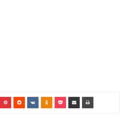
umblr
Pinterest
Reddit
VKontakte
Odnoklassniki
Pocket
Podijeli putem Emaila
Print