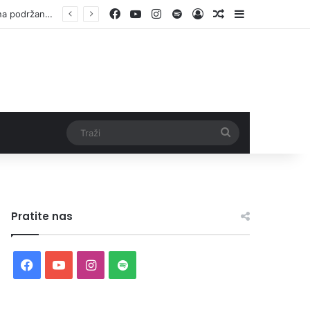
Facebook
YouTube
Instagram
Spotify
Log In
Random Article
Sidebar
Otvorene prijave za Bingo Festival Fits: Odaberite outfit s omiljenim influencerom i zablistajte na Crvenom tepihu Sarajevo Film Festivala
Traži
Pratite nas
Facebook
YouTube
Instagram
Spotify