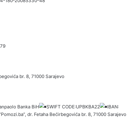
154-180-20085330-48
-79
begovića br. 8, 71000 Sarajevo
anpaolo Banka BiH
SWIFT CODE:UPBKBA22
IBAN:
“Pomozi.ba”, dr. Fetaha Bećirbegovića br. 8, 71000 Sarajevo