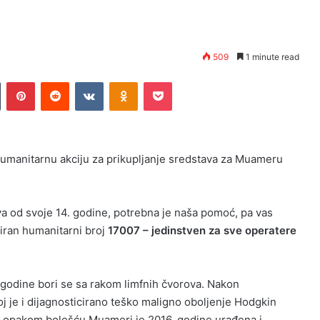
509
1 minute read
n
Tumblr
Pinterest
Reddit
VKontakte
Odnoklassniki
Pocket
umanitarnu akciju za prikupljanje sredstava za Muameru
a od svoje 14. godine, potrebna je naša pomoć, pa vas
iran humanitarni broj
17007 – jedinstven za sve operatere
odine bori se sa rakom limfnih čvorova. Nakon
 je i dijagnosticirano teško maligno oboljenje Hodgkin
opakom bolešću.Muameri je 2016. godine urađena i