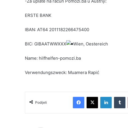
-Za uplate na račun Pomozi.ba u Austriji:
ERSTE BANK
IBAN: AT64 2011182266475400
BIC: GIBAATWWXXX
Wien, Oestereich
Name: hilfhelfen-pomozi.ba
Verwendungszweck: Muamera Rapić
Facebook
X
LinkedIn
T
Podijeli