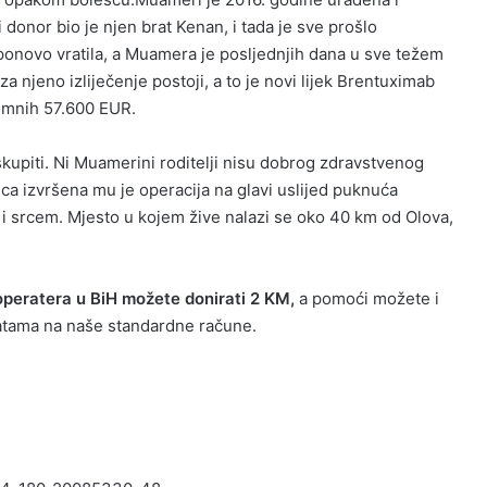
 donor bio je njen brat Kenan, i tada je sve prošlo
ponovo vratila, a Muamera je posljednjih dana u sve težem
 njeno izliječenje postoji, a to je novi lijek Brentuximab
gromnih 57.600 EUR.
upiti. Ni Muamerini roditelji nisu dobrog zdravstvenog
eca izvršena mu je operacija na glavi uslijed puknuća
i srcem. Mjesto u kojem žive nalazi se oko 40 km od Olova,
operatera u BiH možete donirati 2 KM,
a pomoći možete i
latama na naše standardne račune.