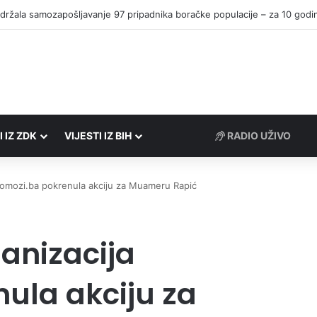
I IZ ZDK
VIJESTI IZ BIH
RADIO UŽIVO
pomozi.ba pokrenula akciju za Muameru Rapić
anizacija
ula akciju za