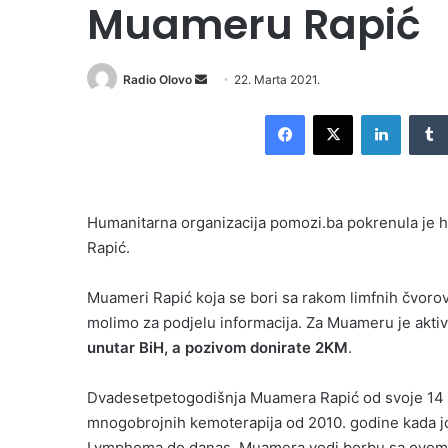
Muameru Rapić
Send
Radio Olovo
22. Marta 2021.
an
Facebook
X
LinkedI
email
Humanitarna organizacija pomozi.ba pokrenula je h
Rapić.
Muameri Rapić koja se bori sa rakom limfnih čvorov
molimo za podjelu informacija. Za Muameru je aktiv
unutar BiH, a pozivom donirate 2KM
.
Dvadesetpetogodišnja Muamera Rapić od svoje 14 g
mnogobrojnih kemoterapija od 2010. godine kada joj
Lymphoma do danas, Muamera vodi borbu sa ovom 