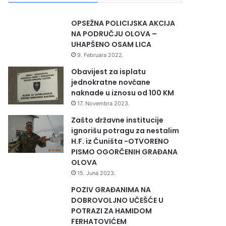
OPSEŽNA POLICIJSKA AKCIJA
NA PODRUČJU OLOVA –
UHAPŠENO OSAM LICA
9. Februara 2022.
Obavijest za isplatu
jednokratne novčane
naknade u iznosu od 100 KM
17. Novembra 2023.
Zašto državne institucije
ignorišu potragu za nestalim
H.F. iz Čuništa -OTVORENO
PISMO OGORČENIH GRAĐANA
OLOVA
15. Juna 2023.
POZIV GRAĐANIMA NA
DOBROVOLJNO UČEŠĆE U
POTRAZI ZA HAMIDOM
FERHATOVIĆEM