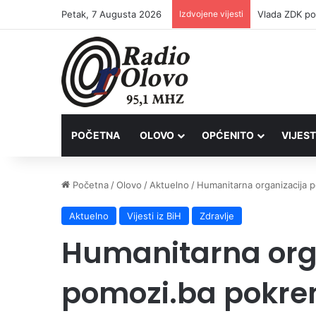
Petak, 7 Augusta 2026
Izdvojene vijesti
POČETNA
OLOVO
OPĆENITO
VIJEST
Početna
/
Olovo
/
Aktuelno
/
Humanitarna organizacija 
Aktuelno
Vijesti iz BiH
Zdravlje
Humanitarna org
pomozi.ba pokren