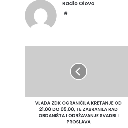
Radio Olovo
Website
VLADA
ZDK
OGRANIČILA
KRETANJE
OD
21,00
DO
05,00,
TE
VLADA ZDK OGRANIČILA KRETANJE OD
ZABRANILA
RAD
21,00 DO 05,00, TE ZABRANILA RAD
OBDANIŠTA
OBDANIŠTA I ODRŽAVANJE SVADBI I
I
PROSLAVA
ODRŽAVANJE