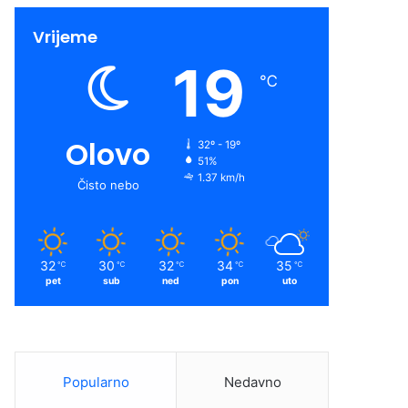
Vrijeme
19
℃
Olovo
32º - 19º
51%
1.37 km/h
Čisto nebo
32
30
32
34
35
℃
℃
℃
℃
℃
pet
sub
ned
pon
uto
Popularno
Nedavno