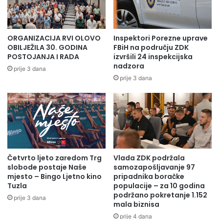
– Mi ćemo kroz realizaciju ovog projekta stvoriti znatno
bolje uslove za rad i boravak pacijenata, što će biti
ORGANIZACIJA RVI OLOVO
Inspektori Porezne uprave
nemjerljivo u odnosu na sadašnje stanje. Steći će se uslovi
OBILJEŽILA 30. GODINA
FBiH na području ZDK
i za reorganizaciju prostora ustanove kojom će se
POSTOJANJA I RADA
izvršili 24 inspekcijska
nadzora
omogućiti kvalitetniji rad i sa studentima, uvođenje novih
prije 3 dana
prije 3 dana
tehnologija i kvalitetniju edukaciju medicinskih radnika. To
je motivirajući faktor za sve i naša je obaveza da čuvamo
kadrove, jačamo Medicinski fakultet i ljekarski kadar koji je
u ovom trenutku jako deficitaran – rekao je dr. Skomorac.
Press služba ZDK
Četvrto ljeto zaredom Trg
Vlada ZDK podržala
slobode postaje Naše
samozapošljavanje 97
mjesto – Bingo Ljetno kino
pripadnika boračke
Tuzla
populacije – za 10 godina
podržano pokretanje 1.152
prije 3 dana
mala biznisa
prije 4 dana