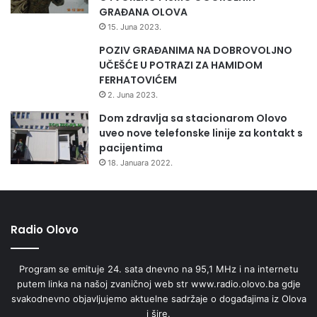
GRAĐANA OLOVA
15. Juna 2023.
POZIV GRAĐANIMA NA DOBROVOLJNO
UČEŠĆE U POTRAZI ZA HAMIDOM
FERHATOVIĆEM
2. Juna 2023.
Dom zdravlja sa stacionarom Olovo
uveo nove telefonske linije za kontakt s
pacijentima
18. Januara 2022.
Radio Olovo
Program se emituje 24. sata dnevno na 95,1 MHz i na internetu
putem linka na našoj zvaničnoj web str www.radio.olovo.ba gdje
svakodnevno objavljujemo aktuelne sadržaje o događajima iz Olova
i šire.