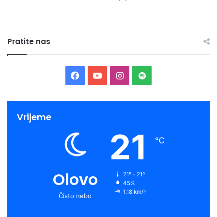
Pratite nas
Facebook
YouTube
Instagram
Spotify
Vrijeme
21
℃
Olovo
21º - 21º
45%
1.18 km/h
Čisto nebo