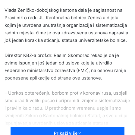
email
Vlada Zeničko-dobojskog kantona dala je saglasnost na
Pravilnik o radu JU Kantonalna bolnica Zenica u dijelu
kojim je utvrđena unutrašnja organizacija i sistematizacija
radnih mjesta, čime je ova zdravstvena ustanova napravila
još jedan korak ka sticanju statusa univerzitetske bolnice.
Direktor KBZ-a prof.dr. Rasim Skomorac rekao je da je
ovime ispunjen još jedan od uslova koje je utvrdilo
Federalno ministarstvo zdravstva (FMZ), na osnovu ranije
podnesene aplikacije od strane ove ustanove.
– Uprkos opterećenju borbom protiv koronavirusa, uspjeli
smo uraditi veliki posao i pripremiti izmjene sistematizacije
i pravilnika o radu. U prethodnom vremenu uspjeli smo
izmijeniti Zakon o Kantonalnoj bolnici i Statut, a sve u cilju
ispunjavanja utvrđenih uslova za sticanje statusa
univerzitetske bolnice – rekao je dr. Skomorac, navodeći
Prikaži više