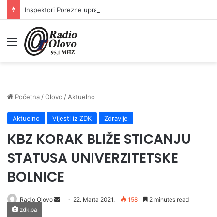
Inspektori Porezne uprave FBiH na području ZDK izvršili 24 inspekcijska nadzora
Meni
Početna
/
Olovo
/
Aktuelno
Aktuelno
Vijesti iz ZDK
Zdravlje
KBZ KORAK BLIŽE STICANJU
STATUSA UNIVERZITETSKE
BOLNICE
Send
Radio Olovo
22. Marta 2021.
158
2 minutes read
zdk.ba
an