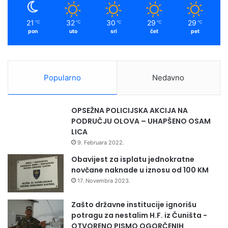
21
32
30
29
29
℃
℃
℃
℃
℃
pon
uto
sri
čet
pet
Popularno
Nedavno
OPSEŽNA POLICIJSKA AKCIJA NA
PODRUČJU OLOVA – UHAPŠENO OSAM
LICA
9. Februara 2022.
Obavijest za isplatu jednokratne
novčane naknade u iznosu od 100 KM
17. Novembra 2023.
Zašto državne institucije ignorišu
potragu za nestalim H.F. iz Čuništa -
OTVORENO PISMO OGORČENIH