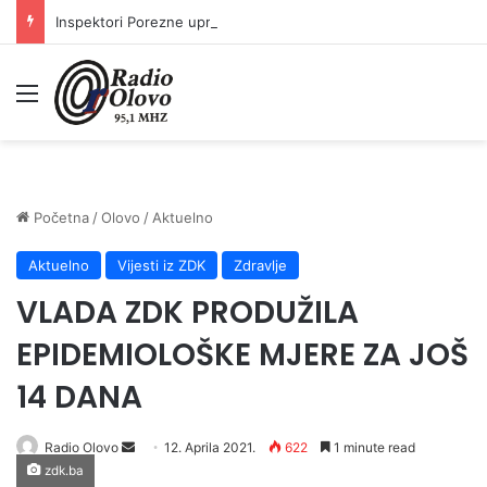
Inspektori Porezne uprave FBiH na području ZDK izvršili 24 inspekcijska nadzora
Meni
Početna
/
Olovo
/
Aktuelno
Aktuelno
Vijesti iz ZDK
Zdravlje
VLADA ZDK PRODUŽILA
EPIDEMIOLOŠKE MJERE ZA JOŠ
14 DANA
Send
Radio Olovo
12. Aprila 2021.
622
1 minute read
zdk.ba
an