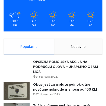
30
31
34
34
32
℃
℃
℃
℃
℃
sub
ned
pon
uto
sri
Popularno
Nedavno
OPSEŽNA POLICIJSKA AKCIJA NA
PODRUČJU OLOVA – UHAPŠENO OSAM
LICA
9. Februara 2022.
Obavijest za isplatu jednokratne
novčane naknade u iznosu od 100 KM
17. Novembra 2023.
Zašto državne institucije ignorišu