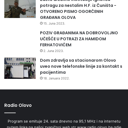
potragu za nestalim H.F. iz Čuništa -
OTVORENO PISMO OGORČENIH
GRAĐANA OLOVA
15. Juna 2023.
POZIV GRAĐANIMA NA DOBROVOLJNO
UČEŠĆE U POTRAZI ZA HAMIDOM
FERHATOVIĆEM
2. Juna 2023.
Dom zdravlja sa stacionarom Olovo
uveo nove telefonske linije za kontakt s
pacijentima
18. Januara 2022.
Radio Olovo
Program se emituje 24. sata dnevno na 95,1 MHz i na internetu
putem linka na našoj zvaničnoj web str www.radio.olovo.ba gdje