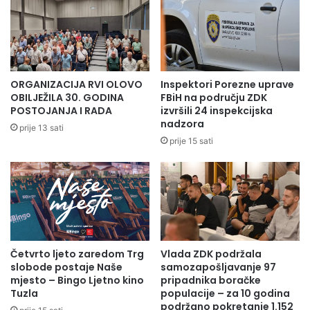
Vlada je naložila Ministarstvu unutrašnjih poslova i
Kantonalnoj upravi za inspekcijske poslove ZDK-a da
ubrzaju izmjenu zakonske regulative koja bi trebala da
olakša policijskim službenicima i inspektorima provođenje
ORGANIZACIJA RVI OLOVO
Inspektori Porezne uprave
epidemioloških mjera, dajući im veća ovlaštenja.
OBILJEŽILA 30. GODINA
FBiH na području ZDK
POSTOJANJA I RADA
izvršili 24 inspekcijska
nadzora
Press služba ZDK
prije 13 sati
prije 15 sati
Četvrto ljeto zaredom Trg
Vlada ZDK podržala
slobode postaje Naše
samozapošljavanje 97
mjesto – Bingo Ljetno kino
pripadnika boračke
Tuzla
populacije – za 10 godina
podržano pokretanje 1.152