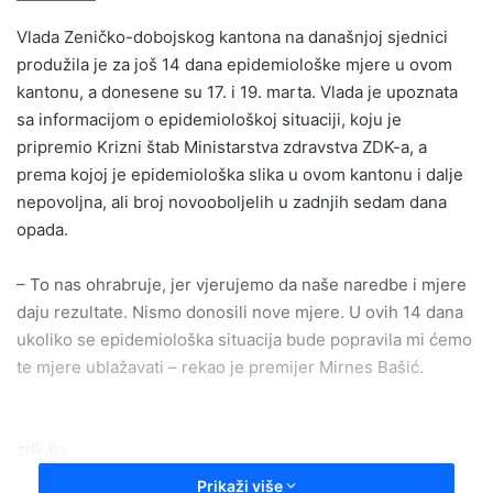
email
Vlada Zeničko-dobojskog kantona na današnjoj sjednici
produžila je za još 14 dana epidemiološke mjere u ovom
kantonu, a donesene su 17. i 19. marta. Vlada je upoznata
sa informacijom o epidemiološkoj situaciji, koju je
pripremio Krizni štab Ministarstva zdravstva ZDK-a, a
prema kojoj je epidemiološka slika u ovom kantonu i dalje
nepovoljna, ali broj novooboljelih u zadnjih sedam dana
opada.
– To nas ohrabruje, jer vjerujemo da naše naredbe i mjere
daju rezultate. Nismo donosili nove mjere. U ovih 14 dana
ukoliko se epidemiološka situacija bude popravila mi ćemo
te mjere ublažavati – rekao je premijer Mirnes Bašić.
zdk.ba
Prikaži više