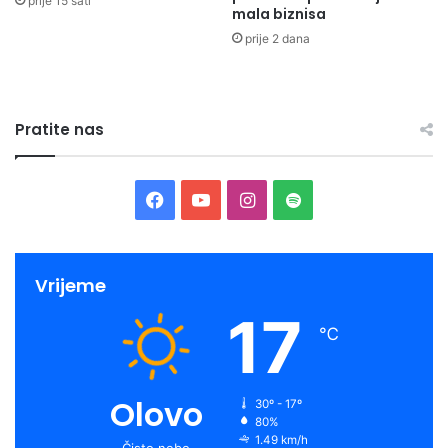
prije 15 sati
mala biznisa
prije 2 dana
Pratite nas
Facebook
YouTube
Instagram
Spotify
Vrijeme
17
℃
Olovo
30º - 17º
80%
1.49 km/h
Čisto nebo