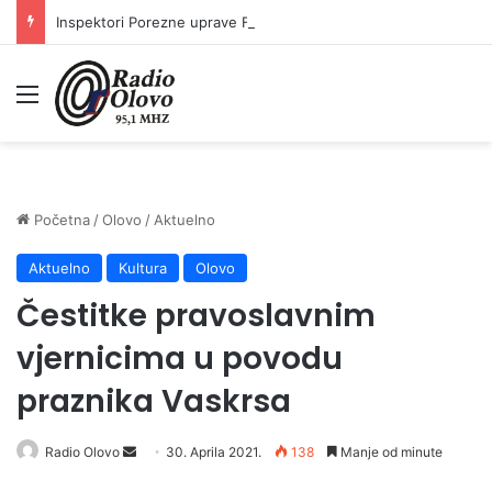
Inspektori Porezne uprave FBiH na području ZDK izvršili 24 inspekcijska nadzora
Meni
Početna
/
Olovo
/
Aktuelno
Aktuelno
Kultura
Olovo
Čestitke pravoslavnim
vjernicima u povodu
praznika Vaskrsa
Send
Radio Olovo
30. Aprila 2021.
138
Manje od minute
an