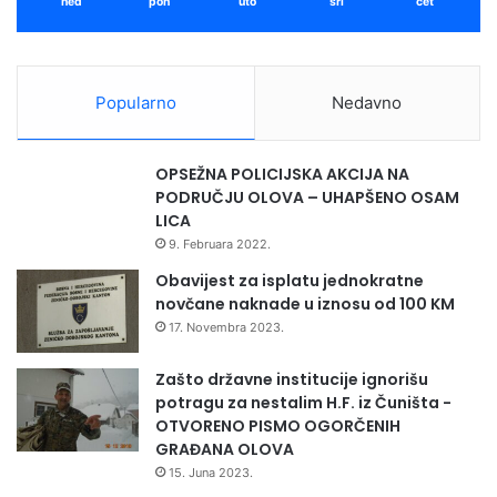
ned
pon
uto
sri
čet
Popularno
Nedavno
OPSEŽNA POLICIJSKA AKCIJA NA
PODRUČJU OLOVA – UHAPŠENO OSAM
LICA
9. Februara 2022.
Obavijest za isplatu jednokratne
novčane naknade u iznosu od 100 KM
17. Novembra 2023.
Zašto državne institucije ignorišu
potragu za nestalim H.F. iz Čuništa -
OTVORENO PISMO OGORČENIH
GRAĐANA OLOVA
15. Juna 2023.