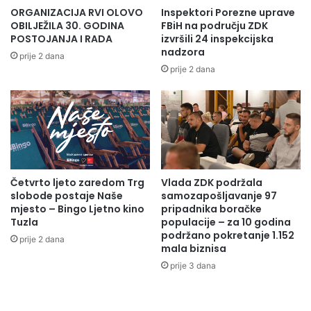
ORGANIZACIJA RVI OLOVO
Inspektori Porezne uprave
OBILJEŽILA 30. GODINA
FBiH na području ZDK
POSTOJANJA I RADA
izvršili 24 inspekcijska
nadzora
prije 2 dana
prije 2 dana
Četvrto ljeto zaredom Trg
Vlada ZDK podržala
slobode postaje Naše
samozapošljavanje 97
mjesto – Bingo Ljetno kino
pripadnika boračke
Tuzla
populacije – za 10 godina
podržano pokretanje 1.152
prije 2 dana
mala biznisa
prije 3 dana