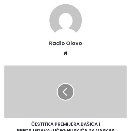
Radio Olovo
Website
ČESTITKA
PREMIJERA
BAŠIĆA
I
PREDSJEDAVAJUĆEG
HUSKIĆA
ZA
VASKRS
ČESTITKA PREMIJERA BAŠIĆA I
PREDSJEDAVAJUĆEG HUSKIĆA ZA VASKRS