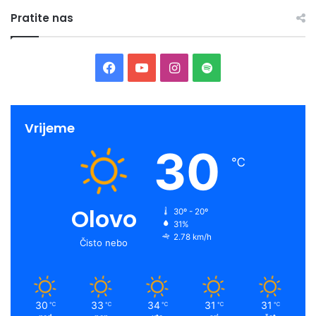
Pratite nas
Facebook
YouTube
Instagram
Spotify
Vrijeme
30
℃
Olovo
30º - 20º
31%
2.78 km/h
Čisto nebo
30
33
34
31
31
℃
℃
℃
℃
℃