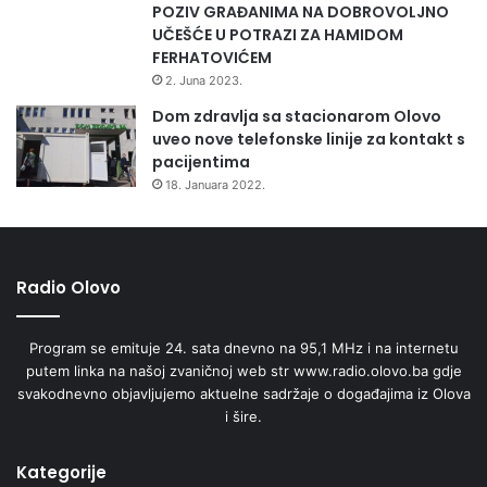
POZIV GRAĐANIMA NA DOBROVOLJNO
UČEŠĆE U POTRAZI ZA HAMIDOM
FERHATOVIĆEM
2. Juna 2023.
Dom zdravlja sa stacionarom Olovo
uveo nove telefonske linije za kontakt s
pacijentima
18. Januara 2022.
Radio Olovo
Program se emituje 24. sata dnevno na 95,1 MHz i na internetu
putem linka na našoj zvaničnoj web str www.radio.olovo.ba gdje
svakodnevno objavljujemo aktuelne sadržaje o događajima iz Olova
i šire.
Kategorije