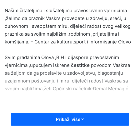
email
Našim čitateljima i slušateljima pravoslavnim vjernicima
,želimo da praznik Vaskrs provedete u zdravlju, sreći, u
duhovnom i sveopštem miru, dijeleći radost ovog velikog
praznika sa svojim najbližim ,rodbinom ,prijateljima i
komšijama. – Centar za kulturu,sport i informisanje Olovo
Svim građanima Olova ,BiH i dijaspore pravoslavnim
vjernicima ,upućujem iskrene
čestitke
povodom Vaskrsa
sa željom da ga proslavite u zadovoljstvu, blagostanju i
uzajamnom poštovanju i miru, dijeleći radost Vaskrsa sa
svojim najbližima,želi Općinski načelnik Đemal Memagić.
Prikaži više