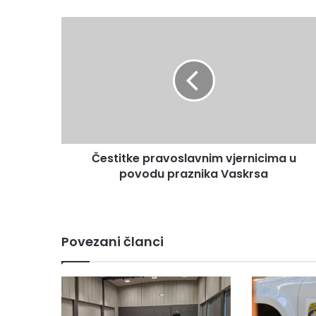
Čestitke
pravoslavnim
vjernicima
u
povodu
praznika
Vaskrsa
Čestitke pravoslavnim vjernicima u
povodu praznika Vaskrsa
Povezani članci