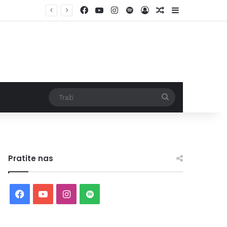
Facebook
YouTube
Instagram
Spotify
Log In
Random Article
Sidebar
Traži
Pratite nas
Facebook
YouTube
Instagram
Spotify