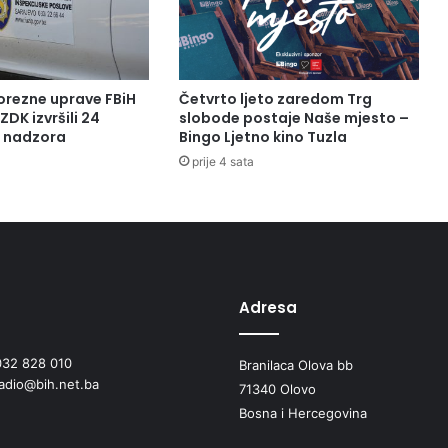
orezne uprave FBiH
Četvrto ljeto zaredom Trg
ZDK izvršili 24
slobode postaje Naše mjesto –
a nadzora
Bingo Ljetno kino Tuzla
prije 4 sata
Adresa
032 828 010
Branilaca Olova bb
radio@bih.net.ba
71340 Olovo
Bosna i Hercegovina