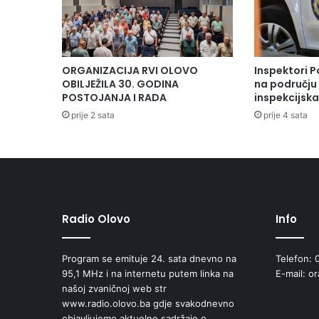
ORGANIZACIJA RVI OLOVO
Inspektori P
OBILJEŽILA 30. GODINA
na području 
POSTOJANJA I RADA
inspekcijsk
prije 2 sata
prije 4 sata
Radio Olovo
Info
Program se emituje 24. sata dnevno na
Telefon: 
95,1 MHz i na internetu putem linka na
E-mail: o
našoj zvaničnoj web str
www.radio.olovo.ba gdje svakodnevno
objavljujemo aktuelne sadržaje o