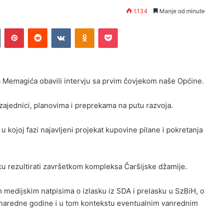
1.134
Manje od minute
n
Tumblr
Pinterest
Reddit
VKontakte
Odnoklassniki
Pocket
Memagića obavili intervju sa prvim čovjekom naše Općine.
j zajednici, planovima i preprekama na putu razvoja.
 u kojoj fazi najavljeni projekat kupovine pilane i pokretanja
ku rezultirati završetkom kompleksa Čaršijske džamije.
 medijskim natpisima o izlasku iz SDA i prelasku u SzBiH, o
 naredne godine i u tom kontekstu eventualnim vanrednim