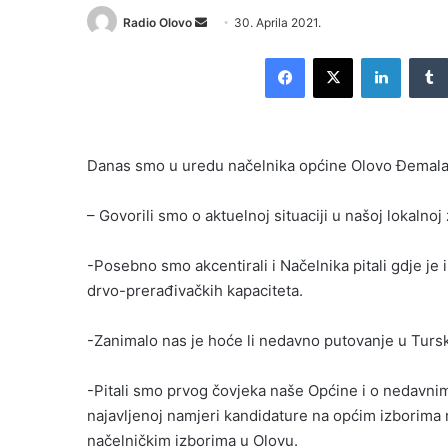
Send
Radio Olovo
30. Aprila 2021.
an
Facebook
X
LinkedI
email
Danas smo u uredu načelnika općine Olovo Đemala 
– Govorili smo o aktuelnoj situaciji u našoj lokalno
-Posebno smo akcentirali i Načelnika pitali gdje je i
drvo-prerađivačkih kapaciteta.
-Zanimalo nas je hoće li nedavno putovanje u Turs
-Pitali smo prvog čovjeka naše Općine i o nedavnim
najavljenoj namjeri kandidature na općim izborima
načelničkim izborima u Olovu.