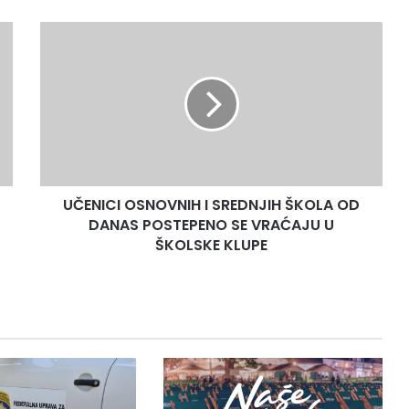
UČENICI
OSNOVNIH
I
SREDNJIH
ŠKOLA
OD
DANAS
POSTEPENO
SE
UČENICI OSNOVNIH I SREDNJIH ŠKOLA OD
VRAĆAJU
U
DANAS POSTEPENO SE VRAĆAJU U
ŠKOLSKE
ŠKOLSKE KLUPE
KLUPE