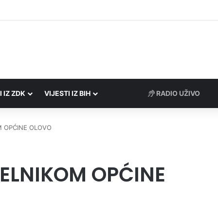
rezne uprave FBiH na području ZDK izvršili 24 inspekcijska nadzora
I IZ ZDK
VIJESTI IZ BIH
M OPĆINE OLOVO
ČELNIKOM OPĆINE