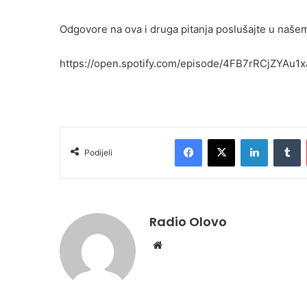
Odgovore na ova i druga pitanja poslušajte u naše
https://open.spotify.com/episode/4FB7rRCjZYAu
Facebook
X
LinkedIn
T
Podijeli
Radio Olovo
Website