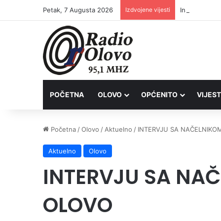
Petak, 7 Augusta 2026
Izdvojene vijesti
Inspektori Po
POČETNA
OLOVO
OPĆENITO
VIJEST
Početna
/
Olovo
/
Aktuelno
/
INTERVJU SA NAČELNIKO
Aktuelno
Olovo
INTERVJU SA NA
OLOVO