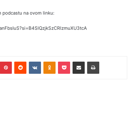
m podcastu na ovom linku:
1xanFbsIuS?si=B4SlQzjkSzCRlzmuXU3tcA
umblr
Pinterest
Reddit
VKontakte
Odnoklassniki
Pocket
Podijeli putem Emaila
Print