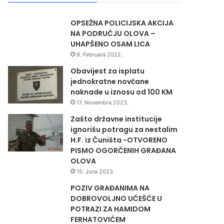
OPSEŽNA POLICIJSKA AKCIJA
NA PODRUČJU OLOVA –
UHAPŠENO OSAM LICA
9. Februara 2022.
Obavijest za isplatu
jednokratne novčane
naknade u iznosu od 100 KM
17. Novembra 2023.
Zašto državne institucije
ignorišu potragu za nestalim
H.F. iz Čuništa -OTVORENO
PISMO OGORČENIH GRAĐANA
OLOVA
15. Juna 2023.
POZIV GRAĐANIMA NA
DOBROVOLJNO UČEŠĆE U
POTRAZI ZA HAMIDOM
FERHATOVIĆEM