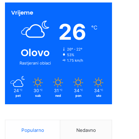
Vrijeme
26
℃
Olovo
26º - 22º
53%
1.75 km/h
Rastjerani oblaci
24
30
31
34
34
℃
℃
℃
℃
℃
pet
sub
ned
pon
uto
Popularno
Nedavno