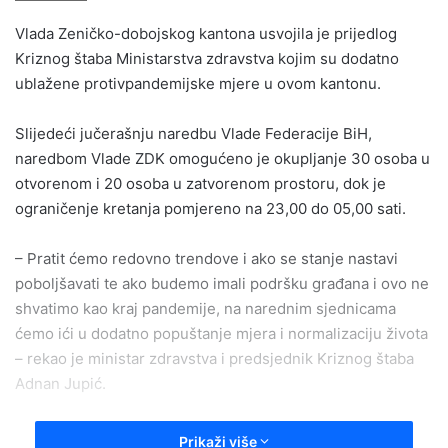
email
Vlada Zeničko-dobojskog kantona usvojila je prijedlog
Kriznog štaba Ministarstva zdravstva kojim su dodatno
ublažene protivpandemijske mjere u ovom kantonu.
Slijedeći jučerašnju naredbu Vlade Federacije BiH,
naredbom Vlade ZDK omogućeno je okupljanje 30 osoba u
otvorenom i 20 osoba u zatvorenom prostoru, dok je
ograničenje kretanja pomjereno na 23,00 do 05,00 sati.
– Pratit ćemo redovno trendove i ako se stanje nastavi
poboljšavati te ako budemo imali podršku građana i ovo ne
shvatimo kao kraj pandemije, na narednim sjednicama
ćemo ići u dodatno popuštanje mjera i normalizaciju života
– rekao je ministar zdravstva i predsjednik Kriznog štaba
Adnan Jupić.
Krizni štab je usvajajući Informaciju o epidemiološkoj
Prikaži više