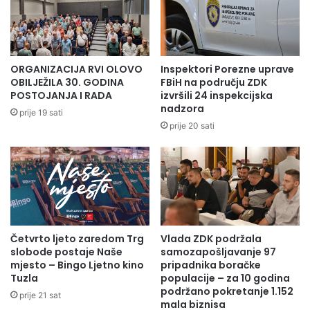
ORGANIZACIJA RVI OLOVO
Inspektori Porezne uprave
OBILJEŽILA 30. GODINA
FBiH na području ZDK
POSTOJANJA I RADA
izvršili 24 inspekcijska
nadzora
prije 19 sati
prije 20 sati
Četvrto ljeto zaredom Trg
Vlada ZDK podržala
slobode postaje Naše
samozapošljavanje 97
mjesto – Bingo Ljetno kino
pripadnika boračke
Tuzla
populacije – za 10 godina
podržano pokretanje 1.152
prije 21 sat
mala biznisa