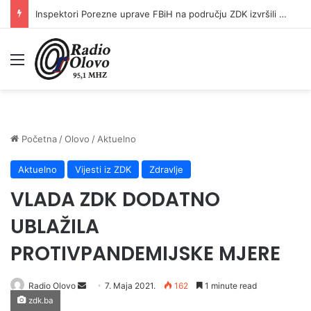
Inspektori Porezne uprave FBiH na području ZDK izvršili 24 inspekcijska nadzora
Meni
Početna
/
Olovo
/
Aktuelno
Aktuelno
Vijesti iz ZDK
Zdravlje
VLADA ZDK DODATNO
UBLAŽILA
PROTIVPANDEMIJSKE MJERE
Send
Radio Olovo
7. Maja 2021.
162
1 minute read
zdk.ba
an