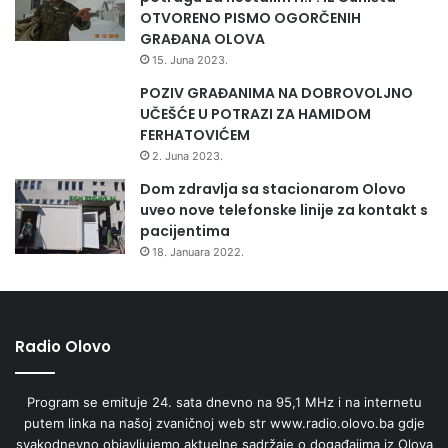
OTVORENO PISMO OGORČENIH
GRAĐANA OLOVA
15. Juna 2023.
POZIV GRAĐANIMA NA DOBROVOLJNO
UČEŠĆE U POTRAZI ZA HAMIDOM
FERHATOVIĆEM
2. Juna 2023.
Dom zdravlja sa stacionarom Olovo
uveo nove telefonske linije za kontakt s
pacijentima
18. Januara 2022.
Radio Olovo
Program se emituje 24. sata dnevno na 95,1 MHz i na internetu
putem linka na našoj zvaničnoj web str www.radio.olovo.ba gdje
svakodnevno objavljujemo aktuelne sadržaje o događajima iz Olova