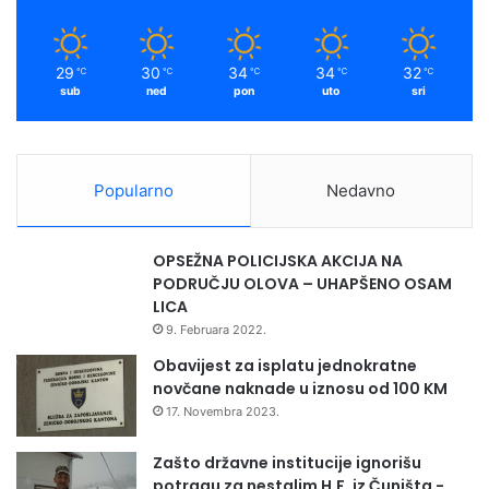
29
30
34
34
32
℃
℃
℃
℃
℃
sub
ned
pon
uto
sri
Popularno
Nedavno
OPSEŽNA POLICIJSKA AKCIJA NA
PODRUČJU OLOVA – UHAPŠENO OSAM
LICA
9. Februara 2022.
Obavijest za isplatu jednokratne
novčane naknade u iznosu od 100 KM
17. Novembra 2023.
Zašto državne institucije ignorišu
potragu za nestalim H.F. iz Čuništa -