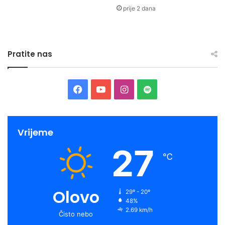
prije 2 dana
Pratite nas
Facebook
YouTube
Instagram
Spotify
Vrijeme
27
℃
Olovo
29º - 20º
48%
2.69 km/h
Čisto nebo