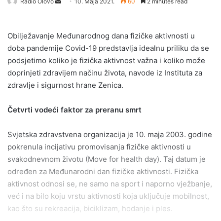
Send
Radio Olovo
10. Maja 2021.
60
2 minutes read
an
email
Obilježavanje Međunarodnog dana fizičke aktivnosti u
doba pandemije Covid-19 predstavlja idealnu priliku da se
podsjetimo koliko je fizička aktivnost važna i koliko može
doprinjeti zdravijem načinu života, navode iz Instituta za
zdravlje i sigurnost hrane Zenica.
Četvrti vodeći faktor za preranu smrt
Svjetska zdravstvena organizacija je 10. maja 2003. godine
pokrenula incijativu promovisanja fizičke aktivnosti u
svakodnevnom životu (Move for health day). Taj datum je
određen za Međunarodni dan fizičke aktivnosti. Fizička
aktivnost odnosi se, ne samo na sport i naporno vježbanje,
već i na bilo koju vrstu aktivnosti koja uključuje mobilnost,
kao što su rekreacija, biciklizam, hodanje i ples.