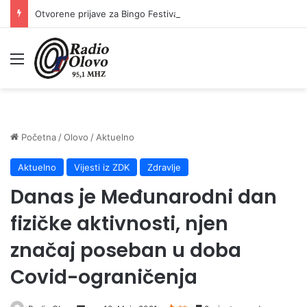
Otvorene prijave za Bingo Festival Fits: Odaberite outfit s omiljenim influencerom i zablistajte na Crvenom tepihu Sarajevo Film Festivala
Meni
Početna
/
Olovo
/
Aktuelno
Aktuelno
Vijesti iz ZDK
Zdravlje
Danas je Međunarodni dan
fizičke aktivnosti, njen
značaj poseban u doba
Covid-ograničenja