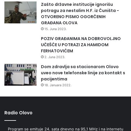
Zašto državne institucije ignorišu
potragu za nestalim H.F. iz Čuništa -
OTVORENO PISMO OGORČENIH
GRAĐANA OLOVA
15. Juna 2023.
POZIV GRAĐANIMA NA DOBROVOLJNO
UČEŠĆE U POTRAZI ZA HAMIDOM
FERHATOVIĆEM
2. Juna 2023.
Dom zdravlja sa stacionarom Olovo
uveo nove telefonske linije za kontakt s
pacijentima
18. Januara 2022.
Radio Olovo
Program se emituje 24. sata dnevno na 95,1 MHz i na internetu