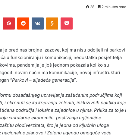
28
2 minutes read
n
Tumblr
Pinterest
Reddit
VKontakte
Odnoklassniki
Pocket
 je pred nas brojne izazove, kojima nisu odoljeli ni parkovi
ća u funkcioniranju i komunikaciji, nedostatka posjetitelja
kovima, pandemija je još jednom pokazala koliko su
agoditi novim načinima komunikacije, novoj infrastrukturi i
ogan “
Parkovi – sljedeća generacija
”.
reformu dosadašnjeg upravljanja zaštićenim područjima koji
 i okrenuti se ka kreiranju zelenih, inkluzivnih politika koje
tićena područja i lokalne zajednice u njima. Prilika za to je i
oja cirkularne ekonomije, postizanja ugljenične
aštitu biodiverziteta, što je jedna od ključnih uloga
roz nacionalne planove i Zelenu agendu omoguće veću