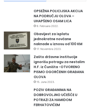
OPSEŽNA POLICIJSKA AKCIJA
NA PODRUČJU OLOVA –
UHAPŠENO OSAM LICA
9. Februara 2022.
Obavijest za isplatu
jednokratne novčane
naknade u iznosu od 100 KM
17. Novembra 2023.
Zašto državne institucije
ignorišu potragu za nestalim
H.F. iz Čuništa -OTVORENO
PISMO OGORČENIH GRAĐANA
OLOVA
15. Juna 2023.
POZIV GRAĐANIMA NA
DOBROVOLJNO UČEŠĆE U
POTRAZI ZA HAMIDOM
FERHATOVIĆEM