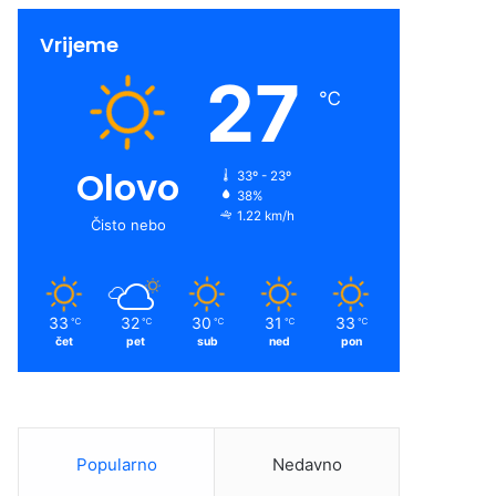
Vrijeme
27
℃
Olovo
33º - 23º
38%
1.22 km/h
Čisto nebo
33
32
30
31
33
℃
℃
℃
℃
℃
čet
pet
sub
ned
pon
Popularno
Nedavno