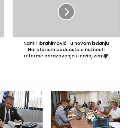
-
u
novom
izdanju
Naratorium
podcasta
o
Namir Ibrahimović -u novom izdanju
nužnosti
reforme
Naratorium podcasta o nužnosti
obrazovanja
reforme obrazovanja u našoj zemlji!
u
našoj
zemlji!