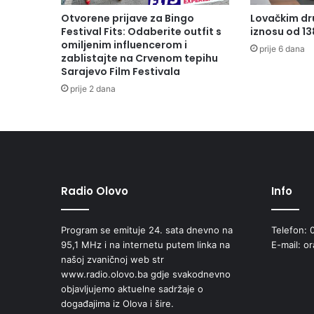
Otvorene prijave za Bingo
Lovačkim dr
Festival Fits: Odaberite outfit s
iznosu od 1
omiljenim influencerom i
prije 6 dana
zablistajte na Crvenom tepihu
Sarajevo Film Festivala
prije 2 dana
Radio Olovo
Info
Program se emituje 24. sata dnevno na
Telefon: 
95,1 MHz i na internetu putem linka na
E-mail: o
našoj zvaničnoj web str
www.radio.olovo.ba gdje svakodnevno
objavljujemo aktuelne sadržaje o
događajima iz Olova i šire.