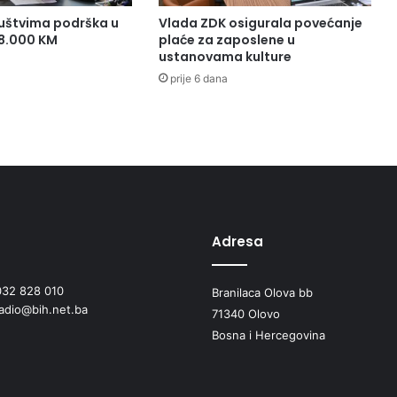
uštvima podrška u
Vlada ZDK osigurala povećanje
38.000 KM
plaće za zaposlene u
ustanovama kulture
prije 6 dana
Adresa
032 828 010
Branilaca Olova bb
radio@bih.net.ba
71340 Olovo
Bosna i Hercegovina