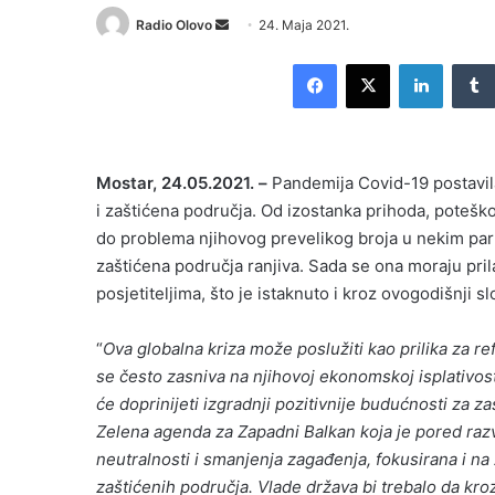
Send
Radio Olovo
24. Maja 2021.
an
Facebook
X
LinkedI
email
Mostar, 24.05.2021. –
Pandemija Covid-19 postavila
i zaštićena područja. Od izostanka prihoda, poteško
do problema njihovog prevelikog broja u nekim par
zaštićena područja ranjiva. Sada se ona moraju pril
posjetiteljima, što je istaknuto i kroz ovogodišnji sl
“
Ova globalna kriza može poslužiti kao prilika za 
se često zasniva na njihovoj ekonomskoj isplativosti,
će doprinijeti izgradnji pozitivnije budućnosti za zaš
Zelena agenda za Zapadni Balkan koja je pored razv
neutralnosti i smanjenja zagađenja, fokusirana i na z
zaštićenih područja. Vlade država bi trebalo da k