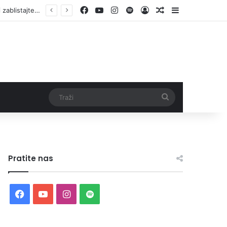
Facebook
YouTube
Instagram
Spotify
Log In
Random Article
Sidebar
Otvorene prijave za Bingo Festival Fits: Odaberite outfit s omiljenim influencerom i zablistajte na Crvenom tepihu Sarajevo Film Festivala
Traži
Pratite nas
Facebook
YouTube
Instagram
Spotify