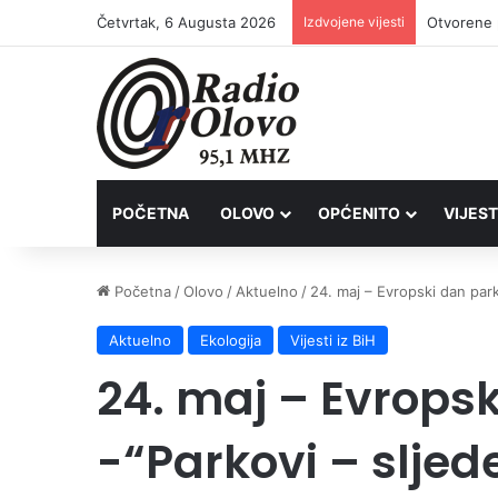
Četvrtak, 6 Augusta 2026
Izdvojene vijesti
POČETNA
OLOVO
OPĆENITO
VIJEST
Početna
/
Olovo
/
Aktuelno
/
24. maj – Evropski dan park
Aktuelno
Ekologija
Vijesti iz BiH
24. maj – Evrops
-“Parkovi – sljed