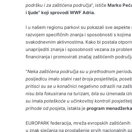
podršku i za zaštićena područja
”, ističe
Marko Peća
i ljude” koji sprovodi WWF Adria.
I u našem regionu parkovi su pokazali sve aspekte ra
razvojem specifičnih znanja i sposobnosti s kojim
svakodnevnim aktivnostima. Kako bi postala otporni
unaprijediti znanja i sposobnosti vezana za problema
financiranja i promovirati značaj zaštićenih područj
“
Neka zaštićena područja su u prethodnom periodu bi
posljedicu imalo stalni rast broja posjetitelja, po
pritisci su se u konačnici negativno odrazili na zaš
nisu bila fokusirana na turizam, bila su iznenada i
su imala poteškoće u učinkovitoj kontroli posjetite
prihode od posjeta
, istakla je
program menadžerka 
EUROPARK federacija, mreža evropskih zaštićenih p
u znak sjećanja na proglašenje prvih nacionalnih pa