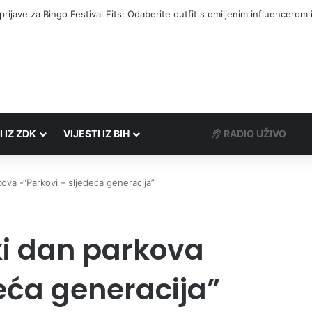
I IZ ZDK
VIJESTI IZ BIH
RADIO UŽIVO
ova -“Parkovi – sljedeća generacija”
ki dan parkova
eća generacija”