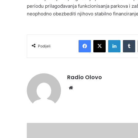
periodu prilagođavanja funkcionisanja parkova i za
neophodno obezbediti njihovo stabilno financiranj
Facebook
X
LinkedIn
T
Podijeli
Radio Olovo
Website
DAN
BIOLOŠKE