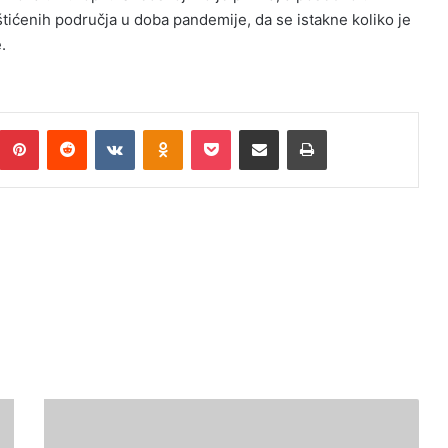
štićenih područja u doba pandemije, da se istakne koliko je
e.
umblr
Pinterest
Reddit
VKontakte
Odnoklassniki
Pocket
Podijeli putem Emaila
Print
Namir
Ibrahimović