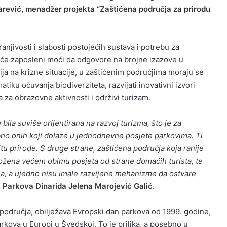
rević,
menadžer projekta “Zaštićena područja za prirodu
njivosti i slabosti postojećih sustava i potrebu za
a će zaposleni moći da odgovore na brojne izazove u
ja na krizne situacije, u zaštićenim područjima moraju se
tiku očuvanja biodiverziteta, razvijati inovativni izvori
a za obrazovne aktivnosti i održivi turizam.
la suviše orijentirana na razvoj turizma, što je za
sebno onih koji dolaze u jednodnevne posjete parkovima. Ti
titu prirode. S druge strane, zaštićena područja koja ranije
zložena većem obimu posjeta od strane domaćih turista, te
lja, a ujedno nisu imale razvijene mehanizme da ostvare
Parkova Dinarida Jelena Marojević Galić.
odručja, obilježava Evropski dan parkova od 1999. godine,
rkova u Europi u Švedskoj. To je prilika, a posebno u