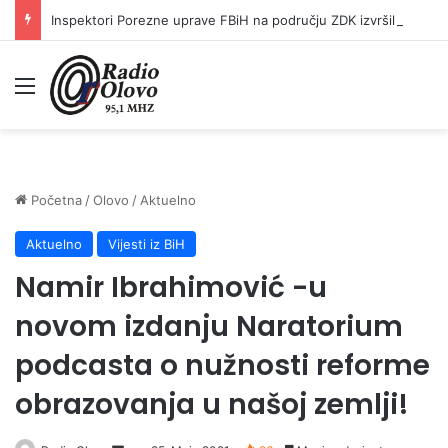
Inspektori Porezne uprave FBiH na području ZDK izvršili 24 inspekcijska nadzora
Meni
Početna
/
Olovo
/
Aktuelno
Aktuelno
Vijesti iz BiH
Namir Ibrahimović -u
novom izdanju Naratorium
podcasta o nužnosti reforme
obrazovanja u našoj zemlji!