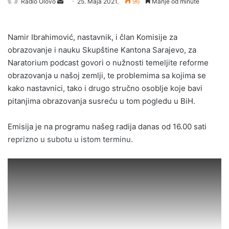
Send
Radio Olovo
25. Maja 2021.
96
Manje od minute
an
email
Namir Ibrahimović, nastavnik, i član Komisije za
obrazovanje i nauku Skupštine Kantona Sarajevo, za
Naratorium podcast govori o nužnosti temeljite reforme
obrazovanja u našoj zemlji, te problemima sa kojima se
kako nastavnici, tako i drugo stručno osoblje koje bavi
pitanjima obrazovanja susreću u tom pogledu u BiH.
Emisija je na programu našeg radija danas od 16.00 sati
reprizno u subotu u istom terminu.