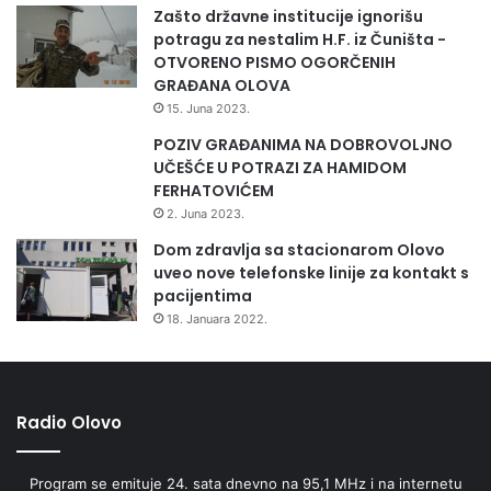
Zašto državne institucije ignorišu
potragu za nestalim H.F. iz Čuništa -
OTVORENO PISMO OGORČENIH
GRAĐANA OLOVA
15. Juna 2023.
POZIV GRAĐANIMA NA DOBROVOLJNO
UČEŠĆE U POTRAZI ZA HAMIDOM
FERHATOVIĆEM
2. Juna 2023.
Dom zdravlja sa stacionarom Olovo
uveo nove telefonske linije za kontakt s
pacijentima
18. Januara 2022.
Radio Olovo
Program se emituje 24. sata dnevno na 95,1 MHz i na internetu