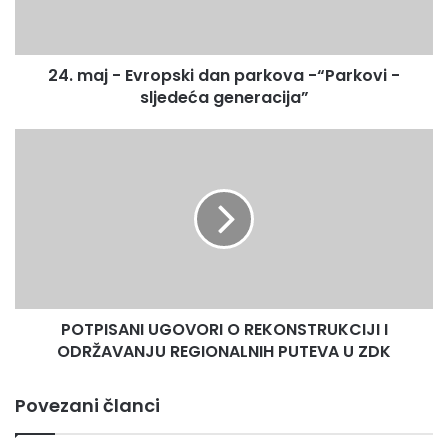
-“Parkovi
-
sljedeća
24. maj - Evropski dan parkova -“Parkovi -
generacija”
sljedeća generacija”
POTPISANI
UGOVORI
O
REKONSTRUKCIJI
I
ODRŽAVANJU
REGIONALNIH
PUTEVA
U
POTPISANI UGOVORI O REKONSTRUKCIJI I
ZDK
ODRŽAVANJU REGIONALNIH PUTEVA U ZDK
Povezani članci