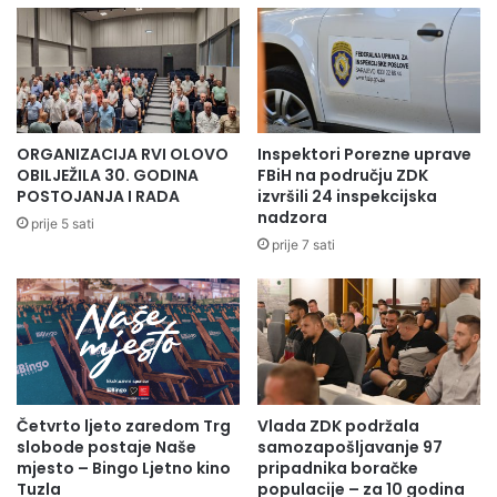
ORGANIZACIJA RVI OLOVO
Inspektori Porezne uprave
OBILJEŽILA 30. GODINA
FBiH na području ZDK
POSTOJANJA I RADA
izvršili 24 inspekcijska
nadzora
prije 5 sati
prije 7 sati
Četvrto ljeto zaredom Trg
Vlada ZDK podržala
slobode postaje Naše
samozapošljavanje 97
mjesto – Bingo Ljetno kino
pripadnika boračke
Tuzla
populacije – za 10 godina