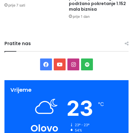
podržano pokretanje 1.152
prije 7 sati
mala biznisa
prije 1 dan
Pratite nas
Facebook
YouTube
Instagram
Spotify
Vrijeme
23
℃
Olovo
23º - 23º
54%