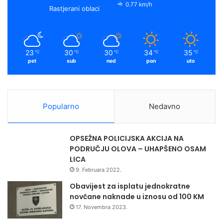
0.77 km/h
Rastjerani oblaci
23
30
30
34
35
℃
℃
℃
℃
℃
pet
sub
ned
pon
uto
Popularno
Nedavno
OPSEŽNA POLICIJSKA AKCIJA NA
PODRUČJU OLOVA – UHAPŠENO OSAM
LICA
9. Februara 2022.
Obavijest za isplatu jednokratne
novčane naknade u iznosu od 100 KM
17. Novembra 2023.