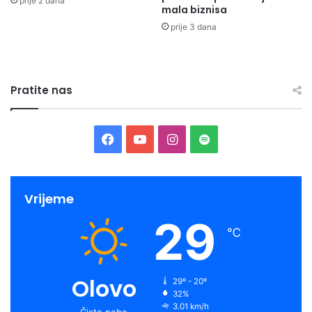
prije 2 dana
mala biznisa
prije 3 dana
Pratite nas
Facebook
YouTube
Instagram
Spotify
Vrijeme
29
℃
Olovo
29º - 20º
32%
3.01 km/h
Čisto nebo