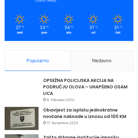
27
33
34
31
31
℃
℃
℃
℃
℃
ned
pon
uto
sri
čet
Popularno
Nedavno
OPSEŽNA POLICIJSKA AKCIJA NA
PODRUČJU OLOVA – UHAPŠENO OSAM
LICA
9. Februara 2022.
Obavijest za isplatu jednokratne
novčane naknade u iznosu od 100 KM
17. Novembra 2023.
Zašto državne institucije ignorišu