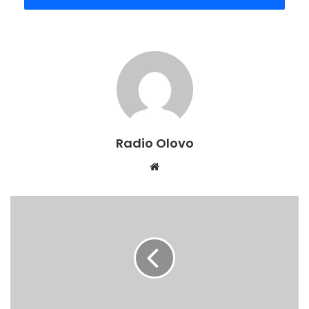
Očekuje se da će do početka nove školske godine svi
radnici u obrazovnim ustanovama ZDK biti vakcinisani.
Radio Olovo
Website
KRIZNI
ŠTAB
ZDK:
SVE
BOLJA
EPIDEMIOLOŠKA
SITUACIJA,
ZA