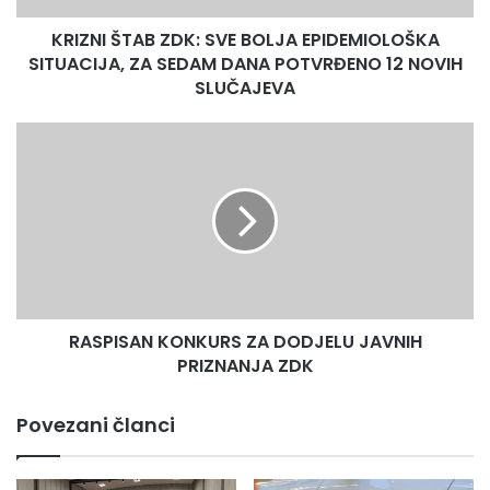
SEDAM
KRIZNI ŠTAB ZDK: SVE BOLJA EPIDEMIOLOŠKA
DANA
POTVRĐENO
SITUACIJA, ZA SEDAM DANA POTVRĐENO 12 NOVIH
12
SLUČAJEVA
NOVIH
SLUČAJEVA
RASPISAN
KONKURS
ZA
DODJELU
JAVNIH
PRIZNANJA
ZDK
RASPISAN KONKURS ZA DODJELU JAVNIH
PRIZNANJA ZDK
Povezani članci