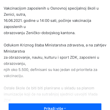
email
Vakcinacijom zaposlenih u Osnovnoj specijalnoj školi u
Zenici, sutra,
16.06.2021. godine u 14:00 sati, počinje vakcinacija
zaposlenih u
obrazovanju Zeničko-dobojskog kantona.
Odlukom Kriznog štaba Ministarstva zdravstva, a na zahtjev
Ministarstva
za obrazovanje, nauku, kulturu i sport ZDK, zaposleni u
obrazovanju,
njih oko 5.500, definisani su kao jedan od prioriteta za
vakcinaciju.
Ostale škole će biti biti planirane u skladu sa planom
imunizacije koji će na sutrašnjoj sjednici usvojiti Vlada
ZDK.
Prikaži više