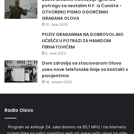
potragu za nestalim H.F. iz Čuništa -
OTVORENO PISMO OGORČENIH
GRAĐANA OLOVA
15. Juna 2023.
POZIV GRAĐANIMA NA DOBROVOLJNO
UČEŠĆE U POTRAZI ZA HAMIDOM
FERHATOVIĆEM
2. Juna 2023.
Dom zdravlja sa stacionarom Olovo
uveo nove telefonske linije za kontakt s
pacijentima
18. Januara 2022.
Radio Olovo
Program se emituje 24. sata dnevno na 95,1 MHz i na internetu
putem linka na našoj zvaničnoj web str www.radio.olovo.ba gdje