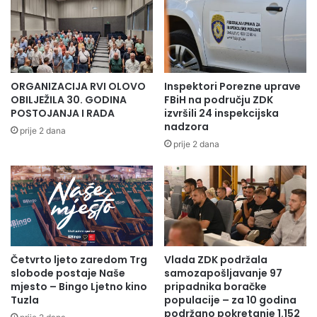
ORGANIZACIJA RVI OLOVO
Inspektori Porezne uprave
OBILJEŽILA 30. GODINA
FBiH na području ZDK
POSTOJANJA I RADA
izvršili 24 inspekcijska
nadzora
prije 2 dana
prije 2 dana
Četvrto ljeto zaredom Trg
Vlada ZDK podržala
slobode postaje Naše
samozapošljavanje 97
mjesto – Bingo Ljetno kino
pripadnika boračke
Tuzla
populacije – za 10 godina
podržano pokretanje 1.152