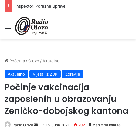
Inspektori Porezne uprave FBiH na području ZDK izvršili 24 inspekcijska nadzora
Meni
Početna
/
Olovo
/
Aktuelno
Aktuelno
Vijesti iz ZDK
Zdravlje
Počinje vakcinacija
zaposlenih u obrazovanju
Zeničko-dobojskog kantona
Send
Radio Olovo
15. Juna 2021.
202
Manje od minute
an