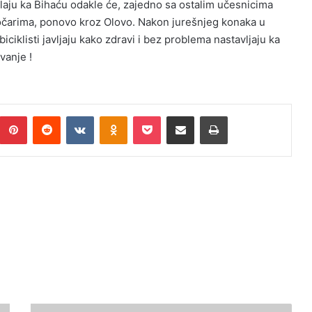
alaju ka Bihaću odakle će, zajedno sa ostalim učesnicima
otočarima, ponovo kroz Olovo. Nakon jurešnjeg konaka u
ciklisti javljaju kako zdravi i bez problema nastavljaju ka
vanje !
umblr
Pinterest
Reddit
VKontakte
Odnoklassniki
Pocket
Podijeli putem Emaila
Print
ZAVIČAJNI