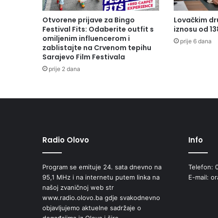
Otvorene prijave za Bingo
Lovačkim dr
Festival Fits: Odaberite outfit s
iznosu od 1
omiljenim influencerom i
prije 6 dana
zablistajte na Crvenom tepihu
Sarajevo Film Festivala
prije 2 dana
Radio Olovo
Info
Program se emituje 24. sata dnevno na
Telefon: 
95,1 MHz i na internetu putem linka na
E-mail: o
našoj zvaničnoj web str
www.radio.olovo.ba gdje svakodnevno
objavljujemo aktuelne sadržaje o
događajima iz Olova i šire.