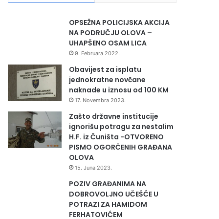
OPSEŽNA POLICIJSKA AKCIJA
NA PODRUČJU OLOVA –
UHAPŠENO OSAM LICA
9. Februara 2022.
Obavijest za isplatu
jednokratne novčane
naknade u iznosu od 100 KM
17. Novembra 2023.
Zašto državne institucije
ignorišu potragu za nestalim
H.F. iz Čuništa -OTVORENO
PISMO OGORČENIH GRAĐANA
OLOVA
15. Juna 2023.
POZIV GRAĐANIMA NA
DOBROVOLJNO UČEŠĆE U
POTRAZI ZA HAMIDOM
FERHATOVIĆEM