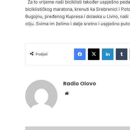
Za to vrijeme naši biciklisti također uspješno ped
biciklističkog maratona, krenuti ka Srebrenici i P
Bugojnu, pređenog Kupresa i dolaska u Livno, naši bi
cilju. Svima im želimo i dalje sretno i uspješno puto
Facebook
X
LinkedIn
T
Podijeli
Radio Olovo
Website
OTVOREN