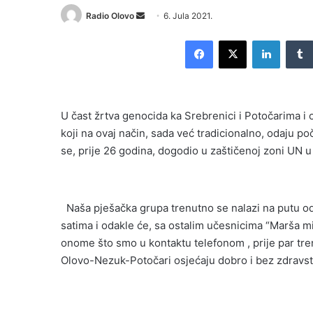
Send
Radio Olovo
6. Jula 2021.
an
Facebook
X
LinkedI
email
U čast žrtva genocida ka Srebrenici i Potočarima i 
koji na ovaj način, sada već tradicionalno, odaju p
se, prije 26 godina, dogodio u zaštičenoj zoni UN u
Naša pješačka grupa trenutno se nalazi na putu o
satima i odakle će, sa ostalim učesnicima “Marša mi
onome što smo u kontaktu telefonom , prije par tre
Olovo-Nezuk-Potočari osjećaju dobro i bez zdravstve