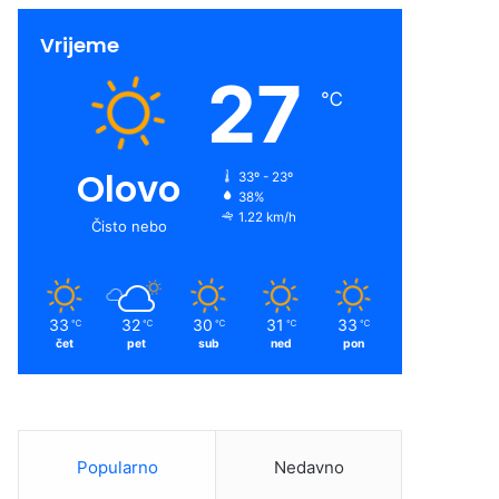
Vrijeme
27
℃
Olovo
33º - 23º
38%
1.22 km/h
Čisto nebo
33
32
30
31
33
℃
℃
℃
℃
℃
čet
pet
sub
ned
pon
Popularno
Nedavno