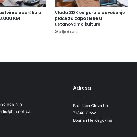
uštvima podrška u
Vlada ZDK osigurala povećanje
38.000 KM
plaće za zaposlene u
ustanovama kulture
prije 6 dana
Adresa
032 828 010
Branilaca Olova bb
radio@bih.net.ba
71340 Olovo
Bosna i Hercegovina