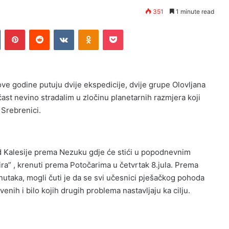
351
1 minute read
n
Tumblr
Pinterest
Reddit
VKontakte
Odnoklassniki
Pocket
ove godine putuju dvije ekspedicije, dvije grupe Olovljana
očast nevino stradalim u zločinu planetarnih razmjera koji
 Srebrenici.
d Kalesije prema Nezuku gdje će stići u popodnevnim
ra” , krenuti prema Potočarima u četvrtak 8.jula. Prema
nutaka, mogli čuti je da se svi učesnici pješačkog pohoda
nih i bilo kojih drugih problema nastavljaju ka cilju.