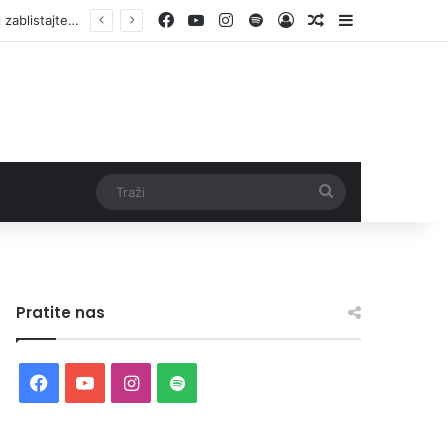
Facebook
YouTube
Instagram
Spotify
Log In
Random Article
Sidebar
Traži
Pratite nas
Facebook
YouTube
Instagram
Spotify