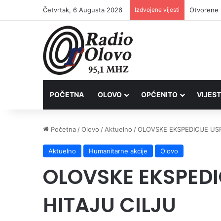
Četvrtak, 6 Augusta 2026
Izdvojene vijesti
Lovačkim 
POČETNA
OLOVO
OPĆENITO
VIJEST
Početna
/
Olovo
/
Aktuelno
/
OLOVSKE EKSPEDICIJE US
Aktuelno
Humanitarne akcije
Olovo
OLOVSKE EKSPEDI
HITAJU CILJU