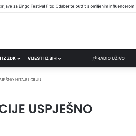
društvima podrška u iznosu od 138.000 KM
I IZ ZDK
VIJESTI IZ BIH
RADIO UŽIVO
PJEŠNO HITAJU CILJU
CIJE USPJEŠNO