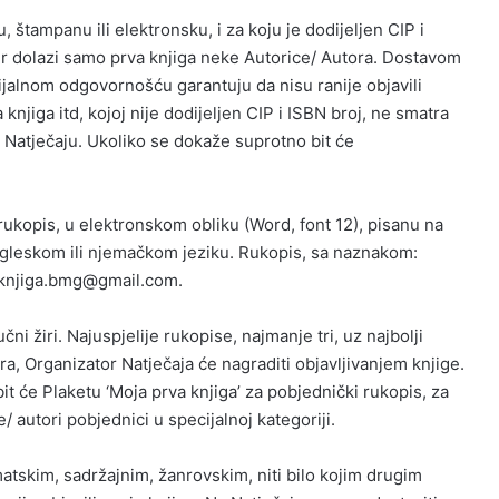
u, štampanu ili elektronsku, i za koju je dodijeljen CIP i
ir dolazi samo prva knjiga neke Autorice/ Autora. Dostavom
jalnom odgovornošću garantuju da nisu ranije objavili
knjiga itd, kojoj nije dodijeljen CIP i ISBN broj, ne smatra
 Natječaju. Ukoliko se dokaže suprotno bit će
rukopis, u elektronskom obliku (Word, font 12), pisanu na
leskom ili njemačkom jeziku. Rukopis, sa naznakom:
a.knjiga.bmg@gmail.com.
čni žiri. Najuspjelije rukopise, najmanje tri, uz najbolji
ra, Organizator Natječaja će nagraditi objavljivanjem knjige.
bit će Plaketu ‘Moja prva knjiga’ za pobjednički rukopis, za
e/ autori pobjednici u specijalnoj kategoriji.
matskim, sadržajnim, žanrovskim, niti bilo kojim drugim