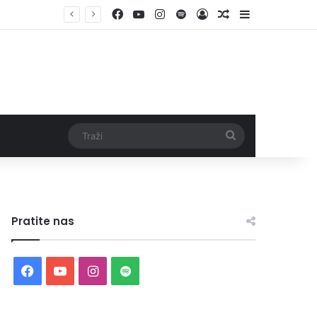
Facebook
YouTube
Instagram
Spotify
Log In
Random Article
Sidebar
Traži
Pratite nas
Facebook
YouTube
Instagram
Spotify