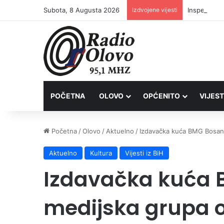
Subota, 8 Augusta 2026
Izdvojene vijesti
Inspektori 
POČETNA
OLOVO
OPĆENITO
VIJEST
Početna
/
Olovo
/
Aktuelno
/
Izdavačka kuća BMG Bosansk
Aktuelno
Kultura
Vijesti iz BiH
Izdavačka kuća
medijska grupa o