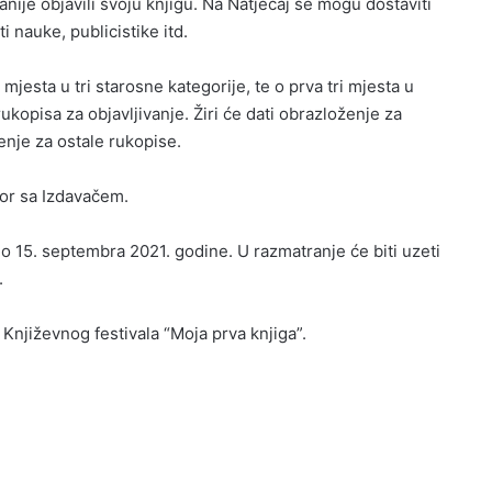
anije objavili svoju knjigu. Na Natječaj se mogu dostaviti
ti nauke, publicistike itd.
i mjesta u tri starosne kategorije, te o prva tri mjesta u
ukopisa za objavljivanje. Žiri će dati obrazloženje za
enje za ostale rukopise.
ovor sa Izdavačem.
do 15. septembra 2021. godine. U razmatranje će biti uzeti
.
 Književnog festivala “Moja prva knjiga”.