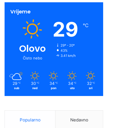
Vrijeme
29
℃
Olovo
29º - 20º
43%
3.41 km/h
Čisto nebo
29
30
34
34
32
℃
℃
℃
℃
℃
sub
ned
pon
uto
sri
Popularno
Nedavno