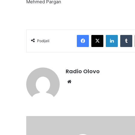
Mehmed Pargan
Facebook
X
LinkedIn
T
Podijeli
Radio Olovo
Website
Depopulacija
i
pandemija: