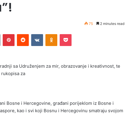
”!
75
2 minutes read
n
Tumblr
Pinterest
Reddit
VKontakte
Odnoklassniki
Pocket
dnji sa Udruženjem za mir, obrazovanje i kreativnost, te
u rukopisa za
jani Bosne i Hercegovine, građani porijeklom iz Bosne i
spore, kao i svi koji Bosnu i Hercegovinu smatraju svojom