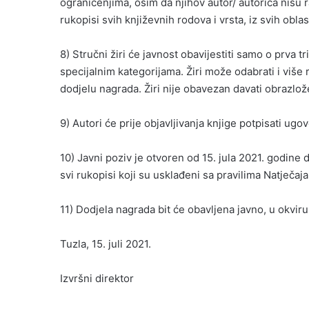
ograničenjima, osim da njihov autor/ autorica nisu r
rukopisi svih književnih rodova i vrsta, iz svih oblas
8) Stručni žiri će javnost obavijestiti samo o prva tr
specijalnim kategorijama. Žiri može odabrati i više r
dodjelu nagrada. Žiri nije obavezan davati obrazlož
9) Autori će prije objavljivanja knjige potpisati ug
10) Javni poziv je otvoren od 15. jula 2021. godine 
svi rukopisi koji su usklađeni sa pravilima Natječaja
11) Dodjela nagrada bit će obavljena javno, u okviru
Tuzla, 15. juli 2021.
Izvršni direktor