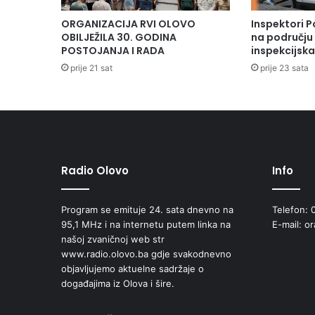
ORGANIZACIJA RVI OLOVO
Inspektori P
OBILJEŽILA 30. GODINA
na području 
POSTOJANJA I RADA
inspekcijsk
prije 21 sat
prije 23 sata
Radio Olovo
Info
Program se emituje 24. sata dnevno na
Telefon: 
95,1 MHz i na internetu putem linka na
E-mail: o
našoj zvaničnoj web str
www.radio.olovo.ba gdje svakodnevno
objavljujemo aktuelne sadržaje o
događajima iz Olova i šire.