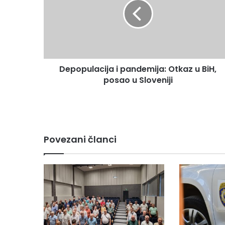
Otkaz
u
BiH,
posao
u
Sloveniji
Depopulacija i pandemija: Otkaz u BiH,
posao u Sloveniji
Povezani članci