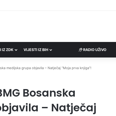
Porezne uprave FBiH na području ZDK izvršili 24 inspekcijska nadzora
I IZ ZDK
VIJESTI IZ BIH
RADIO UŽIVO
a medijska grupa objavila – Natječaj “Moja prva knjiga”!
 BMG Bosanska
bjavila – Natječaj