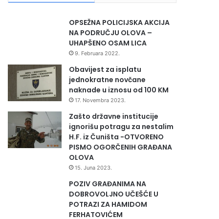
OPSEŽNA POLICIJSKA AKCIJA
NA PODRUČJU OLOVA –
UHAPŠENO OSAM LICA
9. Februara 2022.
Obavijest za isplatu
jednokratne novčane
naknade u iznosu od 100 KM
17. Novembra 2023.
Zašto državne institucije
ignorišu potragu za nestalim
H.F. iz Čuništa -OTVORENO
PISMO OGORČENIH GRAĐANA
OLOVA
15. Juna 2023.
POZIV GRAĐANIMA NA
DOBROVOLJNO UČEŠĆE U
POTRAZI ZA HAMIDOM
FERHATOVIĆEM