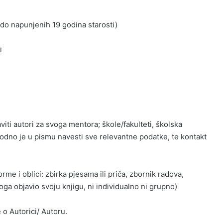
(do napunjenih 19 godina starosti)
i
iti autori za svoga mentora; škole/fakulteti, školska
odno je u pismu navesti sve relevantne podatke, te kontakt
rme i oblici: zbirka pjesama ili priča, zbornik radova,
toga objavio svoju knjigu, ni individualno ni grupno)
 o Autorici/ Autoru.