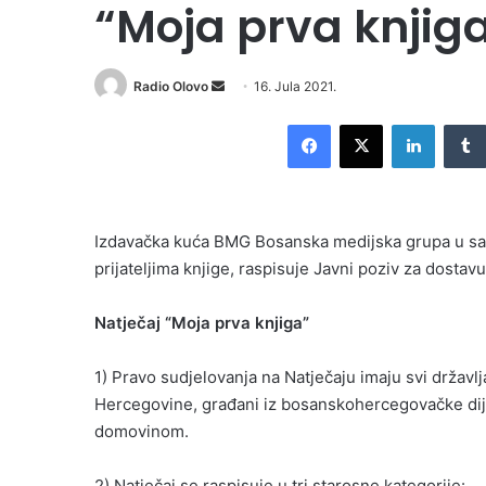
“Moja prva knjiga
Send
Radio Olovo
16. Jula 2021.
an
Facebook
X
LinkedI
email
Izdavačka kuća BMG Bosanska medijska grupa u sara
prijateljima knjige, raspisuje Javni poziv za dostav
Natječaj “Moja prva knjiga”
1) Pravo sudjelovanja na Natječaju imaju svi državl
Hercegovine, građani iz bosanskohercegovačke dija
domovinom.
2) Natječaj se raspisuje u tri starosne kategorije: