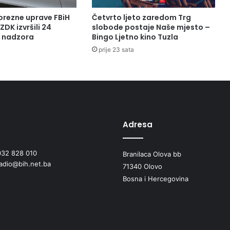
orezne uprave FBiH
Četvrto ljeto zaredom Trg
ZDK izvršili 24
slobode postaje Naše mjesto –
a nadzora
Bingo Ljetno kino Tuzla
prije 23 sata
Adresa
032 828 010
Branilaca Olova bb
radio@bih.net.ba
71340 Olovo
Bosna i Hercegovina