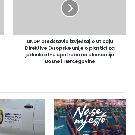
o
uticaju
Direktive
Evropske
unije
o
UNDP predstavio izvještaj o uticaju
plastici
za
Direktive Evropske unije o plastici za
jednokratnu
jednokratnu upotrebu na ekonomiju
upotrebu
Bosne i Hercegovine
na
ekonomiju
Bosne
i
Hercegovine