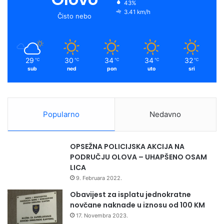
43%
3.41 km/h
Čisto nebo
29
30
34
34
32
℃
℃
℃
℃
℃
Radio Olovo/Udruženje Mapa kulture
sub
ned
pon
uto
sri
Popularno
Nedavno
OPSEŽNA POLICIJSKA AKCIJA NA
PODRUČJU OLOVA – UHAPŠENO OSAM
LICA
9. Februara 2022.
Obavijest za isplatu jednokratne
novčane naknade u iznosu od 100 KM
17. Novembra 2023.