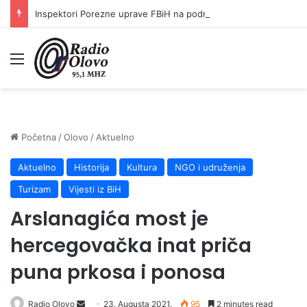
Inspektori Porezne uprave FBiH na području ZDK izvršili 24 inspekcijska nadzora
Meni
Početna
/
Olovo
/
Aktuelno
Aktuelno
Historija
Kultura
NGO i udruženja
Turizam
Vijesti iz BiH
Arslanagića most je
hercegovačka inat priča
puna prkosa i ponosa
Send
Radio Olovo
23. Augusta 2021.
95
2 minutes read