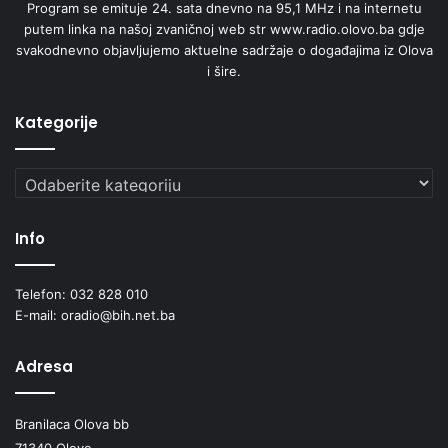
Program se emituje 24. sata dnevno na 95,1 MHz i na internetu
putem linka na našoj zvaničnoj web str www.radio.olovo.ba gdje
svakodnevno objavljujemo aktuelne sadržaje o događajima iz Olova
i šire.
Kategorije
Kategorije
Info
Telefon: 032 828 010
E-mail: oradio@bih.net.ba
Adresa
Branilaca Olova bb
71340 Olovo