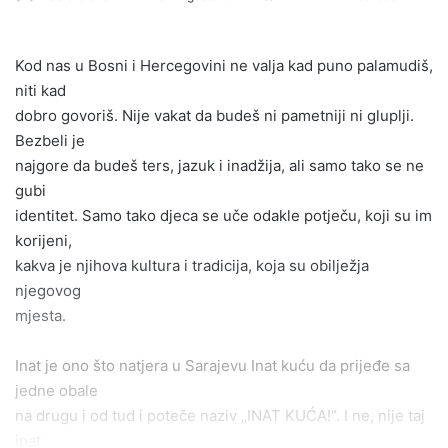
an
email
Kod nas u Bosni i Hercegovini ne valja kad puno palamudiš,
niti kad
dobro govoriš. Nije vakat da budeš ni pametniji ni gluplji.
Bezbeli je
najgore da budeš ters, jazuk i inadžija, ali samo tako se ne
gubi
identitet. Samo tako djeca se uče odakle potječu, koji su im
korijeni,
kakva je njihova kultura i tradicija, koja su obilježja
njegovog
mjesta.
Inat je ono što natjera u Sarajevu Inat kuću da prijeđe sa
jedne obale
na drugu i od tud i poteče naziv „INAT KUĆA!“. I ne, nije taj
inat