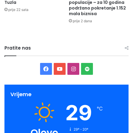
Tuzla
populacije – za 10 godina
godine, a
podržano pokretanje 1.152
prije 22 sata
mala biznisa
most je otvoren nekoliko kilometara niže u naselju Gradina.
prije 2 dana
Tu se
trebinjci naviknuše na njega i on osta’ i posta’ simbol grada.
Simbol koji prkosi, roni, pa izroni, ruši se, pa se napravi,
Pratite nas
minira,
pa se popravi i na kraju preseli par kilometara niže. Simbol
zbog
Facebook
YouTube
Instagram
Spotify
kojeg se dolazi u grad, a zbog kojeg se iz Trebinja odlazi sa
osmijehom. Da, to je sve Arslanagića most!
Vrijeme
29
℃
Olovo
29º - 20º