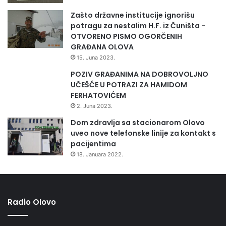
Zašto državne institucije ignorišu
potragu za nestalim H.F. iz Čuništa -
OTVORENO PISMO OGORČENIH
GRAĐANA OLOVA
15. Juna 2023.
POZIV GRAĐANIMA NA DOBROVOLJNO
UČEŠĆE U POTRAZI ZA HAMIDOM
FERHATOVIĆEM
2. Juna 2023.
Dom zdravlja sa stacionarom Olovo
uveo nove telefonske linije za kontakt s
pacijentima
18. Januara 2022.
Radio Olovo