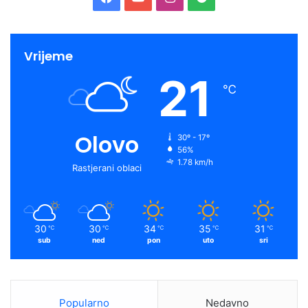
Sva dodatna pitanja u vezi ovog poziva se mogu dostaviti
isključivo putem elektronske pošte, najkasnije do
Vrijeme
27.9.2021, do 12 h sa jasno naznačenim nazivom poziva u
predmetu poruke, i to na sljedeću e-mail
21
℃
adresu:
registry.ba@undp.org
. Molimo da u e-mail-u
naznačite da se pitanja odnose na projekat
Žene na
izborima u BiH.
Olovo
30º - 17º
56%
1.78 km/h
Rastjerani oblaci
30
30
34
35
31
℃
℃
℃
℃
℃
sub
ned
pon
uto
sri
Popularno
Nedavno