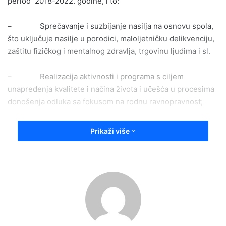
period 2018-2022. godine, i to:
– Sprečavanje i suzbijanje nasilja na osnovu spola,
što uključuje nasilje u porodici, maloljetničku delikvenciju,
zaštitu fizičkog i mentalnog zdravlja, trgovinu ljudima i sl.
– Realizacija aktivnosti i programa s ciljem
unapređenja kvalitete i načina života i učešća u procesima
donošenja odluka sa fokusom na rodnu ravnopravnost;
– Realizacija aktivnosti i programa s ciljem
Prikaži više
unapređenja uslova za rad, zapošljavanje i pristup
ekonomskim resursima sa fokusom na rodnu
ravnopravnost;
– Realizacija aktivnosti i programa iz oblasti
obrazovanja, nauke, kulture i sporta sa posebnim fokusom
na rodnu ravnopravnost te uključivanje osoba iz ugroženih