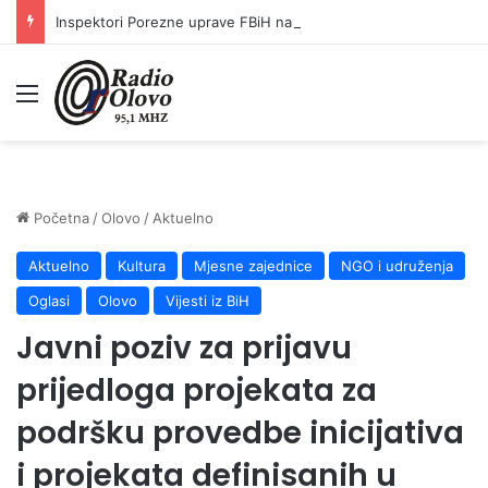
Inspektori Porezne uprave FBiH na području ZDK izvršili 24 inspekcijska nadzora
Meni
Početna
/
Olovo
/
Aktuelno
Aktuelno
Kultura
Mjesne zajednice
NGO i udruženja
Oglasi
Olovo
Vijesti iz BiH
Javni poziv za prijavu
prijedloga projekata za
podršku provedbe inicijativa
i projekata definisanih u