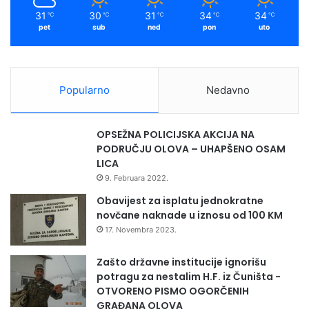
31
30
31
34
34
℃
℃
℃
℃
℃
pet
sub
ned
pon
uto
Popularno
Nedavno
OPSEŽNA POLICIJSKA AKCIJA NA
PODRUČJU OLOVA – UHAPŠENO OSAM
LICA
9. Februara 2022.
Obavijest za isplatu jednokratne
novčane naknade u iznosu od 100 KM
17. Novembra 2023.
Zašto državne institucije ignorišu
potragu za nestalim H.F. iz Čuništa -
OTVORENO PISMO OGORČENIH
GRAĐANA OLOVA