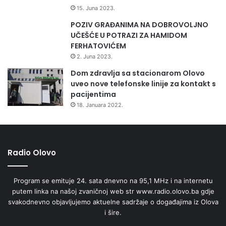
15. Juna 2023.
POZIV GRAĐANIMA NA DOBROVOLJNO
UČEŠĆE U POTRAZI ZA HAMIDOM
FERHATOVIĆEM
2. Juna 2023.
Dom zdravlja sa stacionarom Olovo
uveo nove telefonske linije za kontakt s
pacijentima
18. Januara 2022.
Radio Olovo
Program se emituje 24. sata dnevno na 95,1 MHz i na internetu
putem linka na našoj zvaničnoj web str www.radio.olovo.ba gdje
svakodnevno objavljujemo aktuelne sadržaje o događajima iz Olova
i šire.