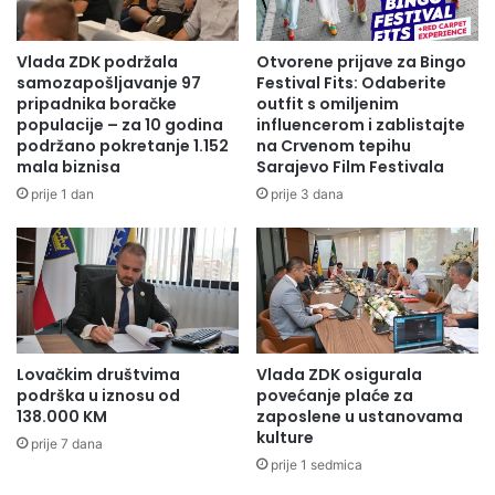
Vlada ZDK podržala
Otvorene prijave za Bingo
samozapošljavanje 97
Festival Fits: Odaberite
pripadnika boračke
outfit s omiljenim
populacije – za 10 godina
influencerom i zablistajte
podržano pokretanje 1.152
na Crvenom tepihu
mala biznisa
Sarajevo Film Festivala
prije 1 dan
prije 3 dana
Lovačkim društvima
Vlada ZDK osigurala
podrška u iznosu od
povećanje plaće za
138.000 KM
zaposlene u ustanovama
kulture
prije 7 dana
prije 1 sedmica