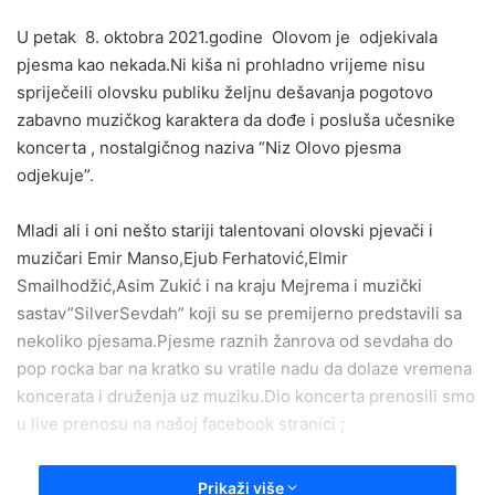
email
U petak 8. oktobra 2021.godine Olovom je odjekivala
pjesma kao nekada.Ni kiša ni prohladno vrijeme nisu
spriječeili olovsku publiku željnu dešavanja pogotovo
zabavno muzičkog karaktera da dođe i posluša učesnike
koncerta , nostalgičnog naziva “Niz Olovo pjesma
odjekuje”.
Mladi ali i oni nešto stariji talentovani olovski pjevači i
muzičari Emir Manso,Ejub Ferhatović,Elmir
Smailhodžić,Asim Zukić i na kraju Mejrema i muzički
sastav”SilverSevdah” koji su se premijerno predstavili sa
nekoliko pjesama.Pjesme raznih žanrova od sevdaha do
pop rocka bar na kratko su vratile nadu da dolaze vremena
koncerata i druženja uz muziku.Dio koncerta prenosili smo
u live prenosu na našoj facebook stranici ;
https://www.facebook.com/radiolovo/videos/43944190606
Prikaži više