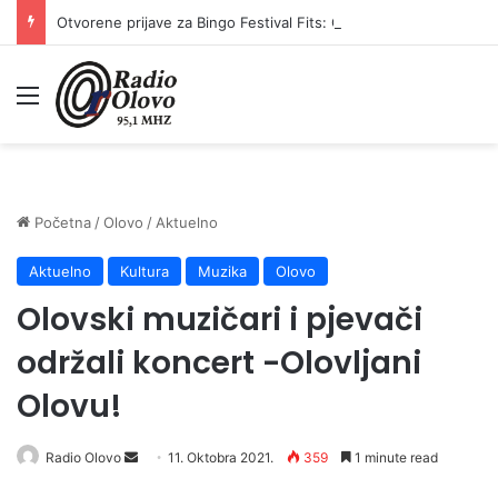
Otvorene prijave za Bingo Festival Fits: Odaberite outfit s omiljenim influencerom i zablistajte na Crvenom tepihu Sarajevo Film Festivala
Meni
Početna
/
Olovo
/
Aktuelno
Aktuelno
Kultura
Muzika
Olovo
Olovski muzičari i pjevači
održali koncert -Olovljani
Olovu!
Send
Radio Olovo
11. Oktobra 2021.
359
1 minute read
an