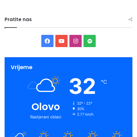
Pratite nas
Facebook
YouTube
Instagram
Spotify
Vrijeme
32
℃
Olovo
32º - 22º
30%
2.77 km/h
Rastjerani oblaci