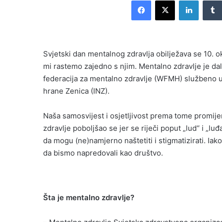
Facebook
X
LinkedI
email
Svjetski dan mentalnog zdravlja obilježava se 10. o
mi rastemo zajedno s njim. Mentalno zdravlje je d
federacija za mentalno zdravlje (WFMH) službeno utvrd
hrane Zenica (INZ).
Naša samosvijest i osjetljivost prema tome promijeni
zdravlje poboljšao se jer se riječi poput „lud“ i „lu
da mogu (ne)namjerno naštetiti i stigmatizirati. Ia
da bismo napredovali kao društvo.
Šta je mentalno zdravlje?