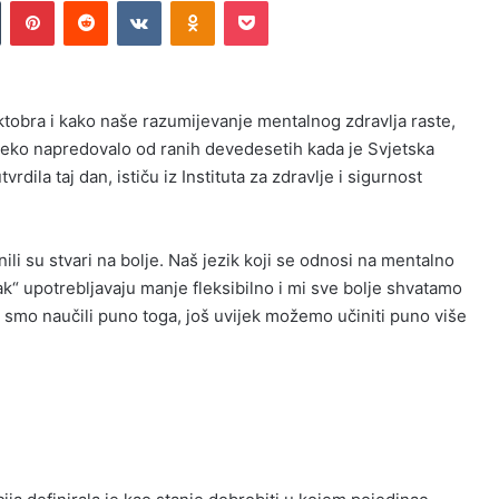
n
Tumblr
Pinterest
Reddit
VKontakte
Odnoklassniki
Pocket
ktobra i kako naše razumijevanje mentalnog zdravlja raste,
aleko napredovalo od ranih devedesetih kada je Svjetska
ila taj dan, ističu iz Instituta za zdravlje i sigurnost
li su stvari na bolje. Naš jezik koji se odnosi na mentalno
đak“ upotrebljavaju manje fleksibilno i mi sve bolje shvatamo
ko smo naučili puno toga, još uvijek možemo učiniti puno više