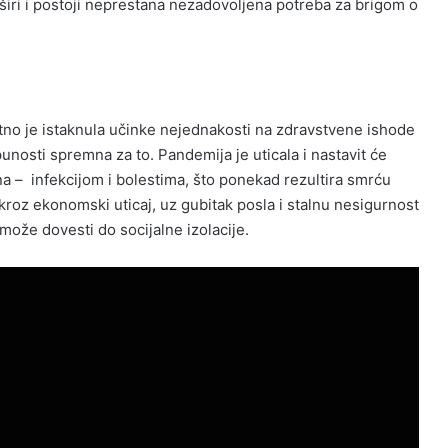
e širi i postoji neprestana nezadovoljena potreba za brigom o
no je istaknula učinke nejednakosti na zdravstvene ishode
tpunosti spremna za to. Pandemija je uticala i nastavit će
na – infekcijom i bolestima, što ponekad rezultira smrću
kroz ekonomski uticaj, uz gubitak posla i stalnu nesigurnost
 može dovesti do socijalne izolacije.