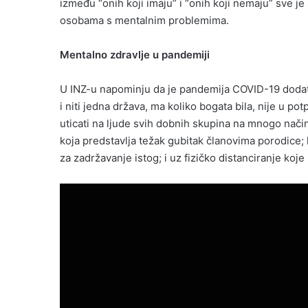
između “onih koji imaju” i “onih koji nemaju” sve j
osobama s mentalnim problemima.
Mentalno zdravlje u pandemiji
U INZ-u napominju da je pandemija COVID-19 dodat
i niti jedna država, ma koliko bogata bila, nije u po
uticati na ljude svih dobnih skupina na mnogo nači
koja predstavlja težak gubitak članovima porodice; 
za zadržavanje istog; i uz fizičko distanciranje koje