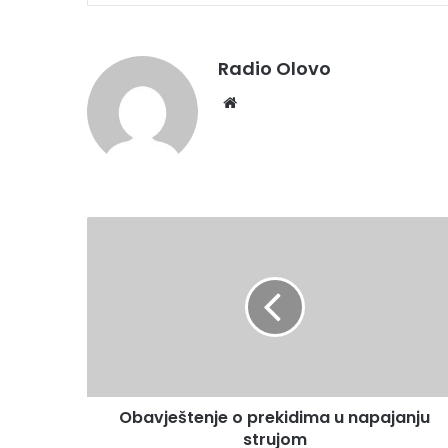
Radio Olovo
Website
Obavještenje
o
prekidima
u
napajanju
strujom
Obavještenje o prekidima u napajanju
strujom