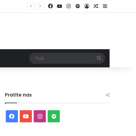
Facebook
YouTube
Instagram
Spotify
Log In
Random Article
Sidebar
Traži
Pratite nas
Facebook
YouTube
Instagram
Spotify