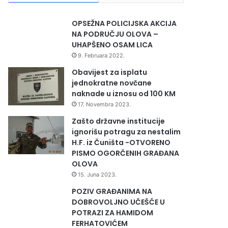
OPSEŽNA POLICIJSKA AKCIJA
NA PODRUČJU OLOVA –
UHAPŠENO OSAM LICA
9. Februara 2022.
Obavijest za isplatu
jednokratne novčane
naknade u iznosu od 100 KM
17. Novembra 2023.
Zašto državne institucije
ignorišu potragu za nestalim
H.F. iz Čuništa -OTVORENO
PISMO OGORČENIH GRAĐANA
OLOVA
15. Juna 2023.
POZIV GRAĐANIMA NA
DOBROVOLJNO UČEŠĆE U
POTRAZI ZA HAMIDOM
FERHATOVIĆEM