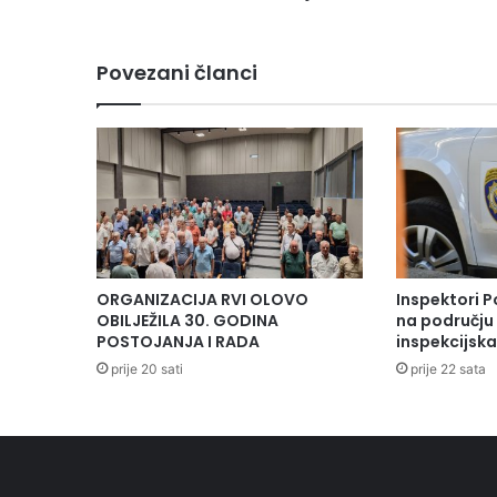
Povezani članci
ORGANIZACIJA RVI OLOVO
Inspektori P
OBILJEŽILA 30. GODINA
na području 
POSTOJANJA I RADA
inspekcijsk
prije 20 sati
prije 22 sata