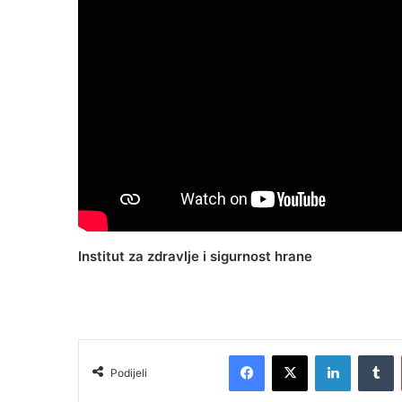
Institut za zdravlje i sigurnost hrane
Facebook
X
LinkedIn
T
Podijeli