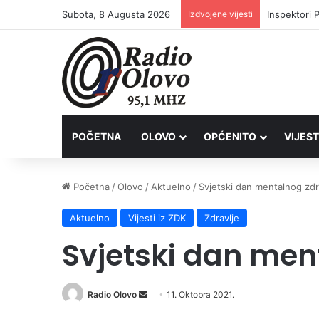
Subota, 8 Augusta 2026
Izdvojene vijesti
Inspektori 
POČETNA
OLOVO
OPĆENITO
VIJEST
Početna
/
Olovo
/
Aktuelno
/
Svjetski dan mentalnog zdr
Aktuelno
Vijesti iz ZDK
Zdravlje
Svjetski dan men
Send
Radio Olovo
11. Oktobra 2021.
an