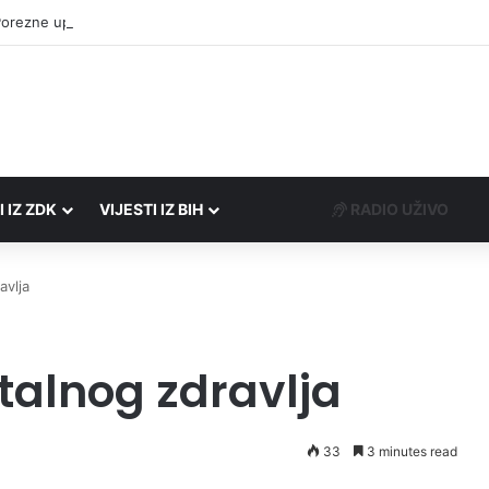
Porezne uprave FBiH na području ZDK izvršili 24 inspekcijska nadzora
I IZ ZDK
VIJESTI IZ BIH
RADIO UŽIVO
avlja
talnog zdravlja
33
3 minutes read