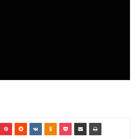
umblr
Pinterest
Reddit
VKontakte
Odnoklassniki
Pocket
Podijeli putem Emaila
Print