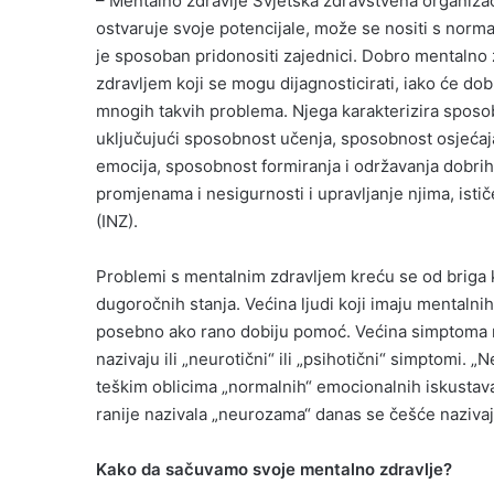
– Mentalno zdravlje Svjetska zdravstvena organizaci
ostvaruje svoje potencijale, može se nositi s norm
je sposoban pridonositi zajednici. Dobro mentalno
zdravljem koji se mogu dijagnosticirati, iako će do
mnogih takvih problema. Njega karakterizira sposobn
uključujući sposobnost učenja, sposobnost osjećaja,
emocija, sposobnost formiranja i održavanja dobri
promjenama i nesigurnosti i upravljanje njima, ističe
(INZ).
Problemi s mentalnim zdravljem kreću se od briga 
dugoročnih stanja. Većina ljudi koji imaju mentalnih 
posebno ako rano dobiju pomoć. Većina simptoma me
nazivaju ili „neurotični“ ili „psihotični“ simptomi
teškim oblicima „normalnih“ emocionalnih iskustava 
ranije nazivala „neurozama“ danas se češće naziva
Kako da sačuvamo svoje mentalno zdravlje?