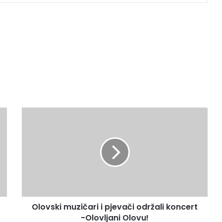
Olovski
muzičari
i
pjevači
održali
koncert
-
Olovljani
Olovu!
Olovski muzičari i pjevači održali koncert
-Olovljani Olovu!