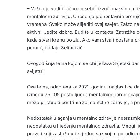
– Važno je voditi računa o sebi i izvući maksimum iz
mentalnom zdravlju. Unošenje jednostavnih promjena
vremena. Svako može slijediti ovaj savjet. Zašto n
aktivni. Jedite dobro. Budite u kontaktu. Zatražite
kada stvari krenu po zlu. Ako vam stvari postanu pr
pomoć, dodaje Selimović.
Ovogodišnja tema kojom se obilježava Svjetski dan
svijetu”.
Ova tema, odabrana za 2021. godinu, naglasit će da
između 75 i 95 posto ljudi s mentalnim poremećaji
može pristupiti centrima za mentalno zdravlje, a pr
Nedostatak ulaganja u mentalno zdravlje nesrazm
nedostatku u liječenju mentalnog zdravlja. Mnogi l
pravo i koji zaslužuju i zajedno sa svojim porodicama