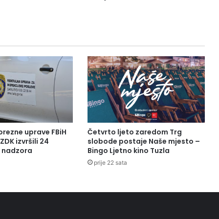
orezne uprave FBiH
Četvrto ljeto zaredom Trg
ZDK izvršili 24
slobode postaje Naše mjesto –
a nadzora
Bingo Ljetno kino Tuzla
prije 22 sata