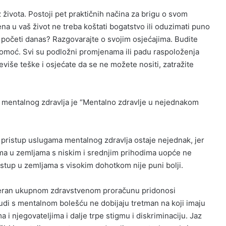
 života. Postoji pet praktičnih načina za brigu o svom
 u vaš život ne treba koštati bogatstvo ili oduzimati puno
e početi danas? Razgovarajte o svojim osjećajima. Budite
 pomoć. Svi su podložni promjenama ili padu raspoloženja
eviše teške i osjećate da se ne možete nositi, zatražite
 mentalnog zdravlja je “Mentalno zdravlje u nejednakom
 pristup uslugama mentalnog zdravlja ostaje nejednak, jer
ma u zemljama s niskim i srednjim prihodima uopće ne
istup u zemljama s visokim dohotkom nije puni bolji.
jeran ukupnom zdravstvenom proračunu pridonosi
judi s mentalnom bolešću ne dobijaju tretman na koji imaju
 i njegovateljima i dalje trpe stigmu i diskriminaciju. Jaz