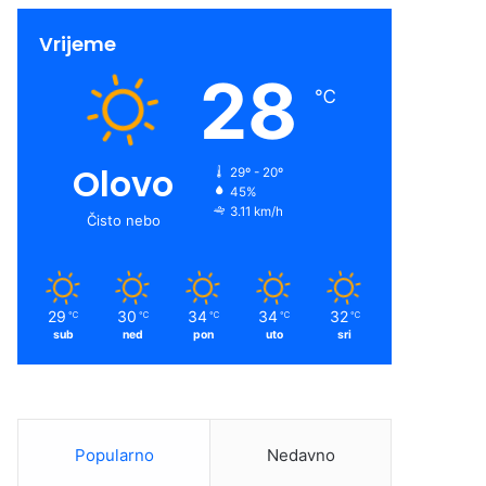
Vrijeme
28
℃
Olovo
29º - 20º
45%
3.11 km/h
Čisto nebo
29
30
34
34
32
℃
℃
℃
℃
℃
sub
ned
pon
uto
sri
Popularno
Nedavno