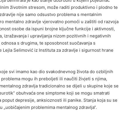
ja definirala je kao stanje dobrobiti u kojem pojedinac
alnim životnim stresom, može raditi produktivno i plodno te
 zdravlje nije samo odsustvo problema s mentalnim
bro mentalno zdravlje vjerovatno pomoći u zaštiti od razvoja
ost osobe da ispuni brojne ključne funkcije i aktivnosti,
 izražavanja i upravljanja nizom pozitivnih i negativnih
h odnosa s drugima, te sposobnost suočavanja s
 Lejla Selimović iz Instituta za zdravlje i sigurnost hrane
koje svi imamo kao dio svakodnevnog života do ozbiljnih
problema mogu ih preboljeti ili naučiti živjeti s njima,
ntalnog zdravlja tradicionalno se dijeli u skupine koje se
. „Neurotik“ obuhvaća one simptome koji se mogu smatrati
poput depresije, anksioznosti ili panike. Stanja koja su se
ju „uobičajenim problemima mentalnog zdravlja“.