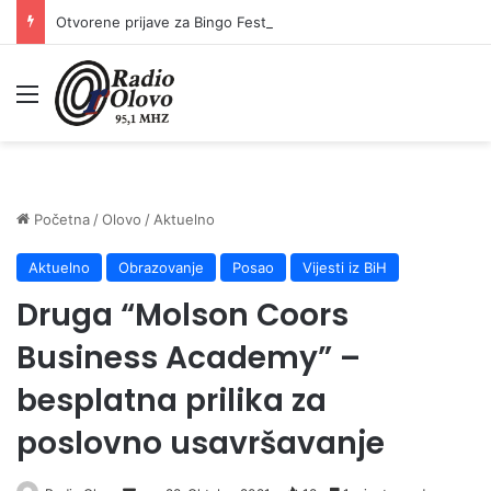
Otvorene prijave za Bingo Festival Fits: Odaberite outfit s omiljenim influencerom i zablistajte na Crvenom tepihu Sarajevo Film Festivala
Meni
Početna
/
Olovo
/
Aktuelno
Aktuelno
Obrazovanje
Posao
Vijesti iz BiH
Druga “Molson Coors
Business Academy” –
besplatna prilika za
poslovno usavršavanje