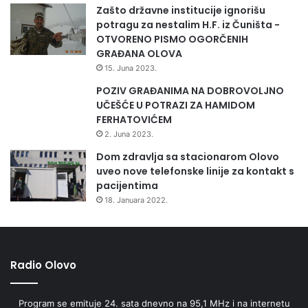
Zašto državne institucije ignorišu
potragu za nestalim H.F. iz Čuništa -
OTVORENO PISMO OGORČENIH
GRAĐANA OLOVA
15. Juna 2023.
POZIV GRAĐANIMA NA DOBROVOLJNO
UČEŠĆE U POTRAZI ZA HAMIDOM
FERHATOVIĆEM
2. Juna 2023.
Dom zdravlja sa stacionarom Olovo
uveo nove telefonske linije za kontakt s
pacijentima
18. Januara 2022.
Radio Olovo
Program se emituje 24. sata dnevno na 95,1 MHz i na internetu