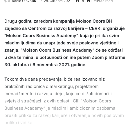
Send
Radio Olovo
28. Oktobra 2021.
18
1 minute read
an
email
Drugu godinu zaredom kompanija Molson Coors BH
zajedno sa Centrom za razvoj karijere – CERK, organizuje
“Molson Coors Business Academy”, koja je prilika svim
mladim ljudima da unaprijede svoje poslovne vještine i
znanja. “Molson Coors Business Academy” će se održati
u dva termina, u potpunosti online putem Zoom platforme
30. oktobra i 6.novembra 2021. godine.
Tokom dva dana predavanja, biće realizovano niz
praktičnih radionica o marketingu, projektnom
menadžmentu i razvoju ideje, koje će držati domaći i
svjetski stručnjaci iz ovih oblasti. Cilj “Molson Coors
Business Academy” je mladim i ambicioznim osobama
pružiti priliku za razvoj karijere i otvaranje novih poslovnih
prilika i vidika.