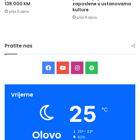
138.000 KM
zaposlene u ustanovama
kulture
prije 6 dana
prije 6 dana
Pratite nas
Facebook
YouTube
Instagram
Spotify
Vrijeme
25
℃
Olovo
25º - 23º
42%