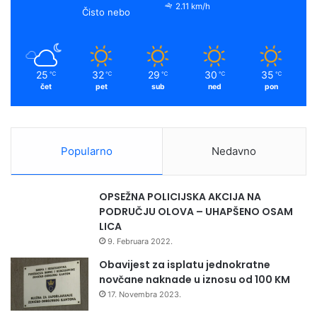
2.11 km/h
Čisto nebo
25
32
29
30
35
℃
℃
℃
℃
℃
čet
pet
sub
ned
pon
Popularno
Nedavno
OPSEŽNA POLICIJSKA AKCIJA NA
PODRUČJU OLOVA – UHAPŠENO OSAM
LICA
9. Februara 2022.
Obavijest za isplatu jednokratne
novčane naknade u iznosu od 100 KM
17. Novembra 2023.