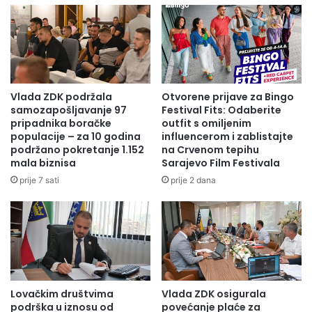
Učešće na “Molson Coors Business Academy” je
besplatno, čime kompanija Molson Coors BH koja je dio
Molson Coors-a, jednog od najvećih proizvođača pića na
svijetu, nastavlja kontinuirano ulagati u mlade i
perspektivne pojedince i na kreativan način im pružati
priliku za usavršavanjem.
Vlada ZDK podržala
Otvorene prijave za Bingo
samozapošljavanje 97
Festival Fits: Odaberite
pripadnika boračke
outfit s omiljenim
populacije – za 10 godina
influencerom i zablistajte
podržano pokretanje 1.152
na Crvenom tepihu
mala biznisa
Sarajevo Film Festivala
prije 7 sati
prije 2 dana
Lovačkim društvima
Vlada ZDK osigurala
podrška u iznosu od
povećanje plaće za