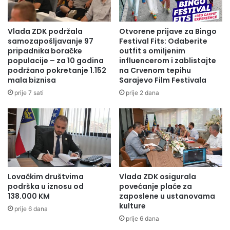
Vlada ZDK podržala
Otvorene prijave za Bingo
samozapošljavanje 97
Festival Fits: Odaberite
pripadnika boračke
outfit s omiljenim
populacije – za 10 godina
influencerom i zablistajte
podržano pokretanje 1.152
na Crvenom tepihu
mala biznisa
Sarajevo Film Festivala
prije 7 sati
prije 2 dana
Lovačkim društvima
Vlada ZDK osigurala
podrška u iznosu od
povećanje plaće za
138.000 KM
zaposlene u ustanovama
kulture
prije 6 dana
prije 6 dana