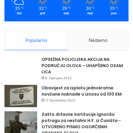
25
32
29
30
35
℃
℃
℃
℃
℃
čet
pet
sub
ned
pon
Popularno
Nedavno
OPSEŽNA POLICIJSKA AKCIJA NA
PODRUČJU OLOVA – UHAPŠENO OSAM
LICA
9. Februara 2022.
Obavijest za isplatu jednokratne
novčane naknade u iznosu od 100 KM
17. Novembra 2023.
Zašto državne institucije ignorišu
potragu za nestalim H.F. iz Čuništa -
OTVORENO PISMO OGORČENIH
GRAĐANA OLOVA