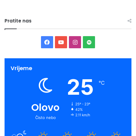
Pratite nas
Facebook
YouTube
Instagram
Spotify
Vrijeme
25
℃
Olovo
25º - 23º
42%
2.11 km/h
Čisto nebo