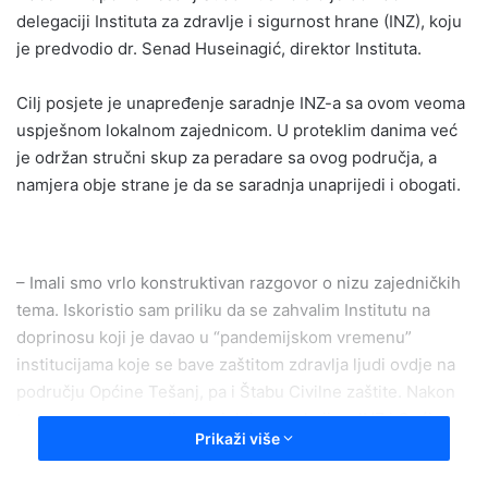
delegaciji Instituta za zdravlje i sigurnost hrane (INZ), koju
je predvodio dr. Senad Huseinagić, direktor Instituta.
Cilj posjete je unapređenje saradnje INZ-a sa ovom veoma
uspješnom lokalnom zajednicom. U proteklim danima već
je održan stručni skup za peradare sa ovog područja, a
namjera obje strane je da se saradnja unaprijedi i obogati.
– Imali smo vrlo konstruktivan razgovor o nizu zajedničkih
tema. Iskoristio sam priliku da se zahvalim Institutu na
doprinosu koji je davao u “pandemijskom vremenu”
institucijama koje se bave zaštitom zdravlja ljudi ovdje na
području Općine Tešanj, pa i Štabu Civilne zaštite. Nakon
toga smo razgovarali o projektima na kojima INZ i Općina
Prikaži više
Tešanj mogu zajedno sarađivati ili već jesu sarađivali. Neki
od konkretnih projekata na kojima planiramo saradnju jesu