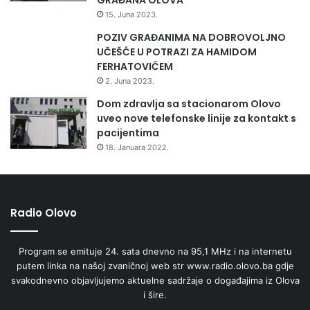
15. Juna 2023.
POZIV GRAĐANIMA NA DOBROVOLJNO
UČEŠĆE U POTRAZI ZA HAMIDOM
FERHATOVIĆEM
2. Juna 2023.
Dom zdravlja sa stacionarom Olovo
uveo nove telefonske linije za kontakt s
pacijentima
18. Januara 2022.
Radio Olovo
Program se emituje 24. sata dnevno na 95,1 MHz i na internetu
putem linka na našoj zvaničnoj web str www.radio.olovo.ba gdje
svakodnevno objavljujemo aktuelne sadržaje o događajima iz Olova
i šire.