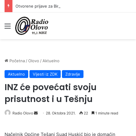
Otvorene prijave za Bingo Festival Fits: Odaberite outfit s omiljenim influencerom i zablistajte na Crvenom tepihu Sarajevo Film Festivala
Meni
Početna
/
Olovo
/
Aktuelno
Aktuelno
Vijesti iz ZDK
Zdravlje
INZ će povećati svoju
prisutnost i u Tešnju
Send
Radio Olovo
28. Oktobra 2021.
22
1 minute read
an
email
Načelnik Općine Tešanj Suad Huskić bio je domaćin