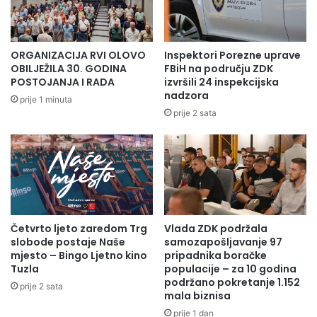
ORGANIZACIJA RVI OLOVO
Inspektori Porezne uprave
OBILJEŽILA 30. GODINA
FBiH na području ZDK
POSTOJANJA I RADA
izvršili 24 inspekcijska
nadzora
prije 1 minuta
prije 2 sata
Četvrto ljeto zaredom Trg
Vlada ZDK podržala
slobode postaje Naše
samozapošljavanje 97
mjesto – Bingo Ljetno kino
pripadnika boračke
Tuzla
populacije – za 10 godina
podržano pokretanje 1.152
prije 2 sata
mala biznisa
prije 1 dan