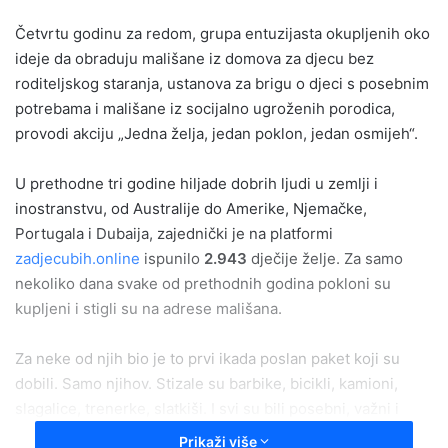
email
Četvrtu godinu za redom, grupa entuzijasta okupljenih oko
ideje da obraduju mališane iz domova za djecu bez
roditeljskog staranja, ustanova za brigu o djeci s posebnim
potrebama i mališane iz socijalno ugroženih porodica,
provodi akciju „Jedna želja, jedan poklon, jedan osmijeh“.
U prethodne tri godine hiljade dobrih ljudi u zemlji i
inostranstvu, od Australije do Amerike, Njemačke,
Portugala i Dubaija, zajednički je na platformi
zadjecubih.online
ispunilo
2.943
dječije želje. Za samo
nekoliko dana svake od prethodnih godina pokloni su
kupljeni i stigli su na adrese mališana.
Za neke od njih bio je to prvi ikada poslan paket koji su
dobili. Samo njihov. Stizale su barbike, bicikli, kamioni,
slagalice, trenerke, slatkiši. I svi su bili posebni, važni i
njima najbolji.
Prikaži više