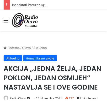
Inspektori Porezne uprave FBiH na području ZDK izvršili 24 inspekcijska nadzora
Meni
Početna
/
Olovo
/
Aktuelno
Aktuelno
Humanitarne akcije
AKCIJA „JEDNA ŽELJA, JEDAN
POKLON, JEDAN OSMIJEH“
NASTAVLJA SE I OVE GODINE
Send
Radio Olovo
15. Novembra 2021.
137
1 minute read
an