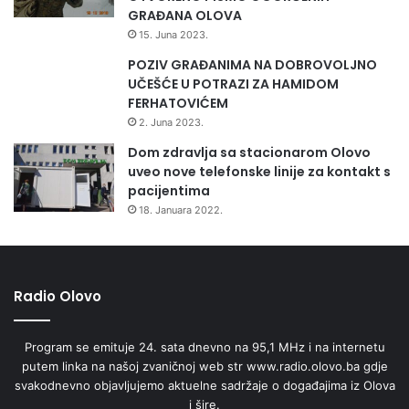
GRAĐANA OLOVA
15. Juna 2023.
POZIV GRAĐANIMA NA DOBROVOLJNO
UČEŠĆE U POTRAZI ZA HAMIDOM
FERHATOVIĆEM
2. Juna 2023.
Dom zdravlja sa stacionarom Olovo
uveo nove telefonske linije za kontakt s
pacijentima
18. Januara 2022.
Radio Olovo
Program se emituje 24. sata dnevno na 95,1 MHz i na internetu
putem linka na našoj zvaničnoj web str www.radio.olovo.ba gdje
svakodnevno objavljujemo aktuelne sadržaje o događajima iz Olova
i šire.