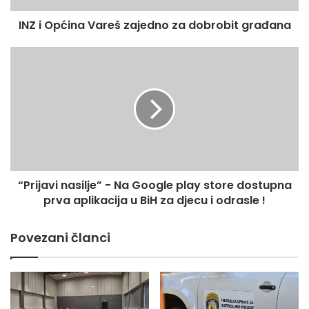
INZ i Općina Vareš zajedno za dobrobit građana
“Prijavi
nasilje”
-
Na
Google
play
store
dostupna
prva
“Prijavi nasilje” - Na Google play store dostupna
aplikacija
u
prva aplikacija u BiH za djecu i odrasle !
BiH
za
Povezani članci
djecu
i
odrasle
!