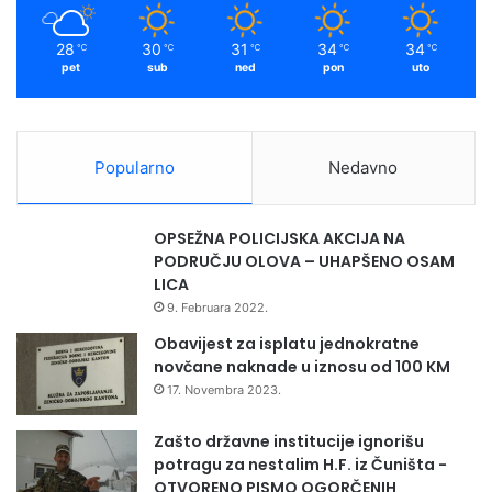
28
30
31
34
34
℃
℃
℃
℃
℃
pet
sub
ned
pon
uto
Popularno
Nedavno
OPSEŽNA POLICIJSKA AKCIJA NA
PODRUČJU OLOVA – UHAPŠENO OSAM
LICA
9. Februara 2022.
Obavijest za isplatu jednokratne
novčane naknade u iznosu od 100 KM
17. Novembra 2023.
Zašto državne institucije ignorišu
potragu za nestalim H.F. iz Čuništa -
OTVORENO PISMO OGORČENIH