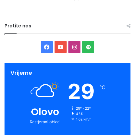
Pratite nas
Facebook
YouTube
Instagram
Spotify
Vrijeme
29
℃
Olovo
29º - 22º
45%
1.02 km/h
Rastjerani oblaci