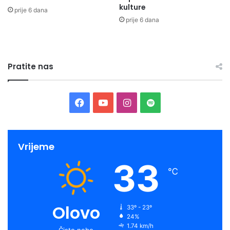
kulture
prije 6 dana
prije 6 dana
Pratite nas
Facebook
YouTube
Instagram
Spotify
Vrijeme
33
℃
Olovo
33º - 23º
24%
1.74 km/h
Čisto nebo