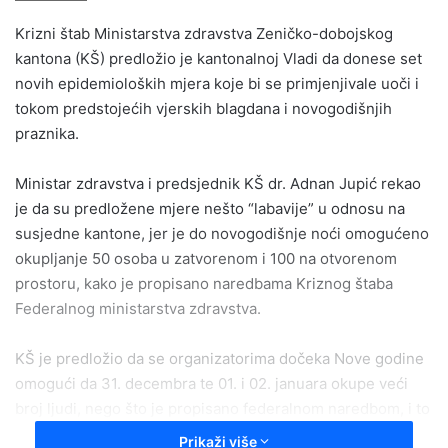
email
Krizni štab Ministarstva zdravstva Zeničko-dobojskog
kantona (KŠ) predložio je kantonalnoj Vladi da donese set
novih epidemioloških mjera koje bi se primjenjivale uoči i
tokom predstojećih vjerskih blagdana i novogodišnjih
praznika.
Ministar zdravstva i predsjednik KŠ dr. Adnan Jupić rekao
je da su predložene mjere nešto “labavije” u odnosu na
susjedne kantone, jer je do novogodišnje noći omogućeno
okupljanje 50 osoba u zatvorenom i 100 na otvorenom
prostoru, kako je propisano naredbama Kriznog štaba
Federalnog ministarstva zdravstva.
KŠ je predložio da se organizatorima dočeka Nove godine
omogući da 31. decembra te 01. i 02. januara okupe veći
broj ljudi, nego što je propisano federalnom naredbom, i to
do 150 u zatvorenom te 300 ljudi na otvorenom prostoru,
Prikaži više