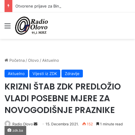
Otvorene prijave za Bingo Festival Fits: Odaberite outfit s omiljenim influencerom i zablistajte na Crvenom tepihu Sarajevo Film Festivala
Meni
Početna
/
Olovo
/
Aktuelno
Aktuelno
Vijesti iz ZDK
Zdravlje
KRIZNI ŠTAB ZDK PREDLOŽIO
VLADI POSEBNE MJERE ZA
NOVOGODIŠNJE PRAZNIKE
Send
Radio Olovo
15. Decembra 2021.
152
1 minute read
zdk.ba
an