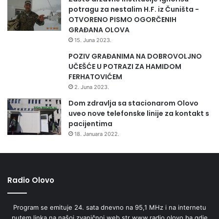
potragu za nestalim H.F. iz Čuništa -
OTVORENO PISMO OGORČENIH
GRAĐANA OLOVA
15. Juna 2023.
POZIV GRAĐANIMA NA DOBROVOLJNO
UČEŠĆE U POTRAZI ZA HAMIDOM
FERHATOVIĆEM
2. Juna 2023.
Dom zdravlja sa stacionarom Olovo
uveo nove telefonske linije za kontakt s
pacijentima
18. Januara 2022.
Radio Olovo
Program se emituje 24. sata dnevno na 95,1 MHz i na internetu
putem linka na našoj zvaničnoj web str www.radio.olovo.ba gdje