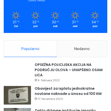
31
32
30
31
34
℃
℃
℃
℃
℃
čet
pet
sub
ned
pon
Popularno
Nedavno
OPSEŽNA POLICIJSKA AKCIJA NA
PODRUČJU OLOVA – UHAPŠENO OSAM
LICA
9. Februara 2022.
Obavijest za isplatu jednokratne
novčane naknade u iznosu od 100 KM
17. Novembra 2023.
Zašto državne institucije ignorišu