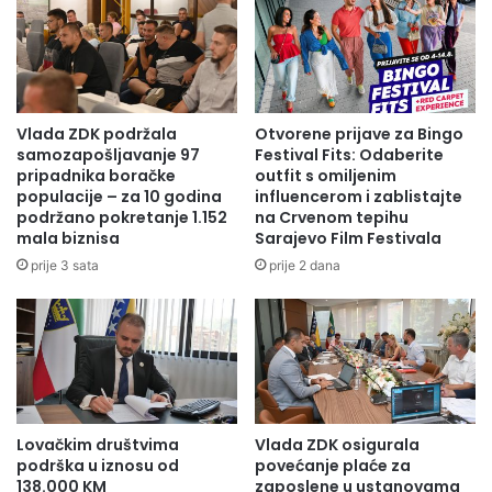
Vlada ZDK podržala
Otvorene prijave za Bingo
samozapošljavanje 97
Festival Fits: Odaberite
pripadnika boračke
outfit s omiljenim
populacije – za 10 godina
influencerom i zablistajte
podržano pokretanje 1.152
na Crvenom tepihu
mala biznisa
Sarajevo Film Festivala
prije 3 sata
prije 2 dana
Lovačkim društvima
Vlada ZDK osigurala
podrška u iznosu od
povećanje plaće za
138.000 KM
zaposlene u ustanovama