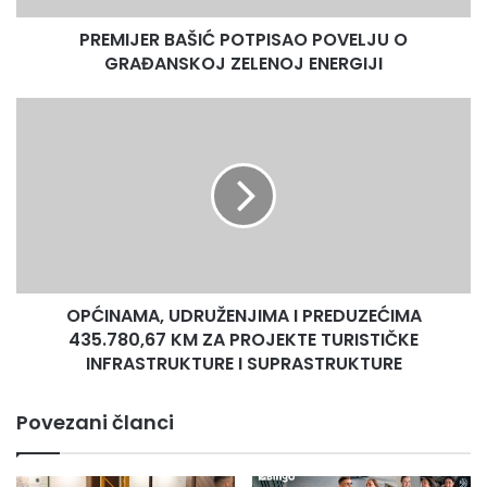
sedmicu (5,85).
PREMIJER BAŠIĆ POTPISAO POVELJU O
Radio Olovo/Press služba ZDK
GRAĐANSKOJ ZELENOJ ENERGIJI
OPĆINAMA,
UDRUŽENJIMA
I
PREDUZEĆIMA
435.780,67
KM
ZA
PROJEKTE
TURISTIČKE
OPĆINAMA, UDRUŽENJIMA I PREDUZEĆIMA
INFRASTRUKTURE
I
435.780,67 KM ZA PROJEKTE TURISTIČKE
SUPRASTRUKTURE
INFRASTRUKTURE I SUPRASTRUKTURE
Povezani članci