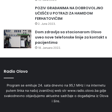
POZIV GRAĐANIMA NA DOBROVOLJNO
UČEŠĆE U POTRAZI ZA HAMIDOM
FERHATOVIĆEM
2. Juna 2023.
Dom zdravlja sa stacionarom Olovo
uveo nove telefonske linije za kontakt s
pacijentima
18. Januara 2022.
Radio Olovo
Program se emituje 24. sata dnevno na 95,1 MHz i na internetu
putem linka na našoj zvaničnoj web str www.radio.olovo.ba gdje
svakodnevno objavljujemo aktuelne sadržaje o događajima iz Olova
i šire.