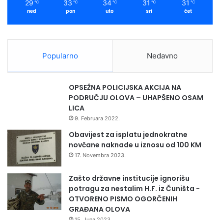
29
33
34
31
31
℃
℃
℃
℃
℃
ned
pon
uto
sri
čet
Popularno
Nedavno
OPSEŽNA POLICIJSKA AKCIJA NA
PODRUČJU OLOVA – UHAPŠENO OSAM
LICA
9. Februara 2022.
Obavijest za isplatu jednokratne
novčane naknade u iznosu od 100 KM
17. Novembra 2023.
Zašto državne institucije ignorišu
potragu za nestalim H.F. iz Čuništa -
OTVORENO PISMO OGORČENIH
GRAĐANA OLOVA
15. Juna 2023.