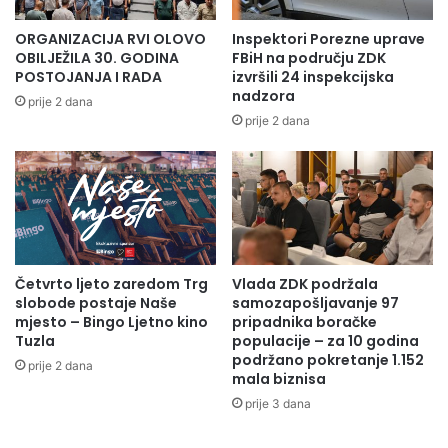
ORGANIZACIJA RVI OLOVO
Inspektori Porezne uprave
2.DV 10 kV Kladanj
OBILJEŽILA 30. GODINA
FBiH na području ZDK
POSTOJANJA I RADA
izvršili 24 inspekcijska
Naselja: Majna , Bjeliš , Paklenik repetitor , Paklenik hotel i
nadzora
prije 2 dana
Tunel Karaula .,
prije 2 dana
od 09:00 do 15:00 sati
Za sve informacije kupci se mogu obratiti Službi za
odnose sa javnošću i informisanje kupaca:
Četvrto ljeto zaredom Trg
Vlada ZDK podržala
–
područje ZE-DO kantona n
a brojtelefona 080 020
slobode postaje Naše
samozapošljavanje 97
132
mjesto – Bingo Ljetno kino
pripadnika boračke
Tuzla
populacije – za 10 godina
podržano pokretanje 1.152
Rukovodilac Službe za odnose sa javnošću
prije 2 dana
mala biznisa
prije 3 dana
i informisanje kupaca ED Zenica