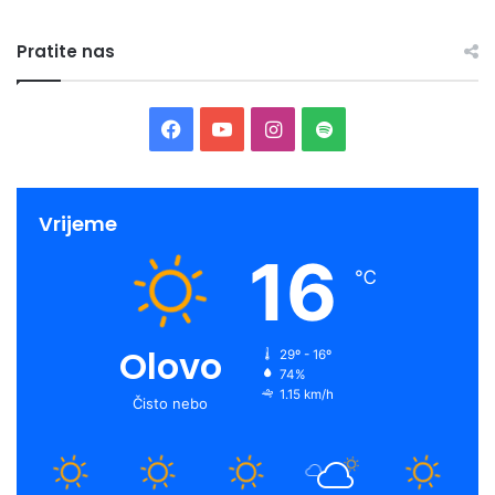
Halid Zukić
Pratite nas
Facebook
YouTube
Instagram
Spotify
Vrijeme
16
℃
Olovo
29º - 16º
74%
1.15 km/h
Čisto nebo