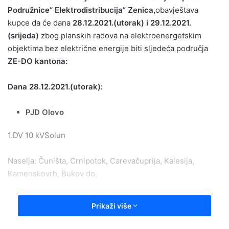
Podružnice“
Elektrodistribucija
”
Zenica
,
obavještava
kupce da će dana
28.12.2021.(utorak) i 29.12.2021.
(srijeda)
zbog planskih radova na elektroenergetskim
objektima bez električne energije biti sljedeća područja
ZE-DO kantona:
Dana 28.12.2021.(utorak):
PJD Olovo
1.DV 10 kVSolun
Naselja: Čuništa, Crnipotok, Carevačuprija, Kalesija,
Kamenskovrh, Bukov do,
Jelaške, Kamensko 2, Kovačići, Glavično ,Čuništa luka ,
Prikaži više
Jelahrezervoar , Žunova,