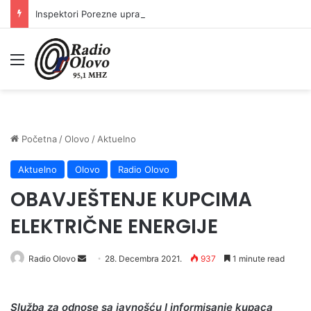
Inspektori Porezne uprave FBiH na području ZDK izvršili 24 inspekcijska nadzora
Meni
Početna
/
Olovo
/
Aktuelno
Aktuelno
Olovo
Radio Olovo
OBAVJEŠTENJE KUPCIMA
ELEKTRIČNE ENERGIJE
Send
Radio Olovo
28. Decembra 2021.
937
1 minute read
an
email
Slu
ž
ba za odnose sa javno
šć
u I informisanje kupaca