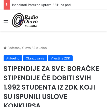
Inspektori Porezne uprave FBiH na području ZDK izvršili 24 inspekcijska nadzora
Meni
Početna
/
Olovo
/
Aktuelno
Aktuelno
Obrazovanje
Vijesti iz ZDK
STIPENDIJE ZA SVE: BORAČKE
STIPENDIJE ĆE DOBITI SVIH
1.992 STUDENTA IZ ZDK KOJI
SU ISPUNILI USLOVE
KONKURSA