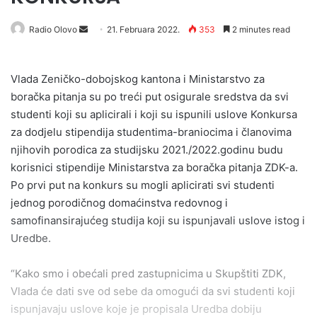
Send
Radio Olovo
21. Februara 2022.
353
2 minutes read
an
email
Vlada Zeničko-dobojskog kantona i Ministarstvo za
boračka pitanja su po treći put osigurale sredstva da svi
studenti koji su aplicirali i koji su ispunili uslove Konkursa
za dodjelu stipendija studentima-braniocima i članovima
njihovih porodica za studijsku 2021./2022.godinu budu
korisnici stipendije Ministarstva za boračka pitanja ZDK-a.
Po prvi put na konkurs su mogli aplicirati svi studenti
jednog porodičnog domaćinstva redovnog i
samofinansirajućeg studija koji su ispunjavali uslove istog i
Uredbe.
“Kako smo i obećali pred zastupnicima u Skupštiti ZDK,
Vlada će dati sve od sebe da omogući da svi studenti koji
ispunjavaju uslove koje je propisala Uredba dobiju