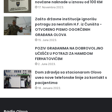
novčane naknade u iznosu od 100 KM
17. Novembra 2023.
Zašto državne institucije ignorišu
potragu za nestalim H.F. iz Čuništa -
OTVORENO PISMO OGORČENIH
GRAĐANA OLOVA
15. Juna 2023.
POZIV GRAĐANIMA NA DOBROVOLJNO
UČEŠĆE U POTRAZI ZA HAMIDOM
FERHATOVIĆEM
2. Juna 2023.
Dom zdravlja sa stacionarom Olovo
uveo nove telefonske linije za kontakt s
pacijentima
18. Januara 2022.
Radio Olovo