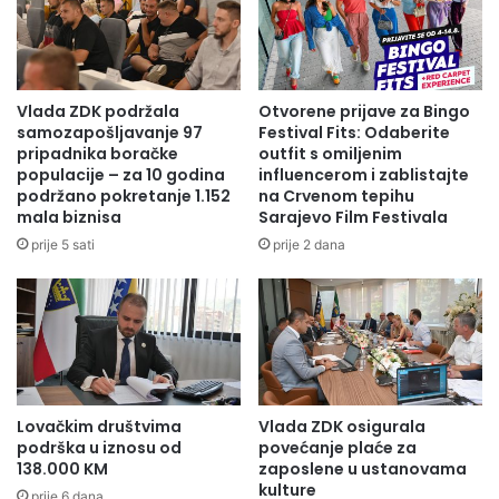
Press služba ZDK
Vlada ZDK podržala
Otvorene prijave za Bingo
samozapošljavanje 97
Festival Fits: Odaberite
pripadnika boračke
outfit s omiljenim
populacije – za 10 godina
influencerom i zablistajte
podržano pokretanje 1.152
na Crvenom tepihu
mala biznisa
Sarajevo Film Festivala
prije 5 sati
prije 2 dana
Lovačkim društvima
Vlada ZDK osigurala
podrška u iznosu od
povećanje plaće za
138.000 KM
zaposlene u ustanovama
kulture
prije 6 dana