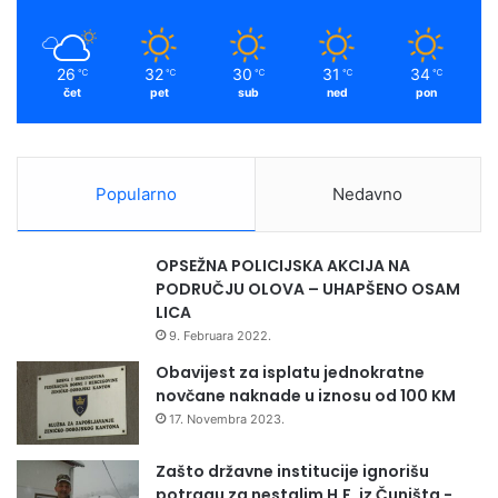
26
32
30
31
34
℃
℃
℃
℃
℃
čet
pet
sub
ned
pon
Popularno
Nedavno
OPSEŽNA POLICIJSKA AKCIJA NA
PODRUČJU OLOVA – UHAPŠENO OSAM
LICA
9. Februara 2022.
Obavijest za isplatu jednokratne
novčane naknade u iznosu od 100 KM
17. Novembra 2023.
Zašto državne institucije ignorišu
potragu za nestalim H.F. iz Čuništa -