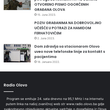
OTVORENO PISMO OGORČENIH
GRAĐANA OLOVA
15. Juna 2023.
POZIV GRAĐANIMA NA DOBROVOLJNO
UČEŠĆE U POTRAZI ZA HAMIDOM
FERHATOVIĆEM
2. Juna 2023.
Dom zdravlja sa stacionarom Olovo
uveo nove telefonske linije za kontakt s
pacijentima
18. Januara 2022.
Radio Olovo
Program se emituje 24. sata dnevno na 95,1 MHz i na internetu
putem linka na našoj zvaničnoj web str www.radio.olovo.ba gdje
svakodnevno objavljujemo aktuelne sadržaje o događajima iz Olova