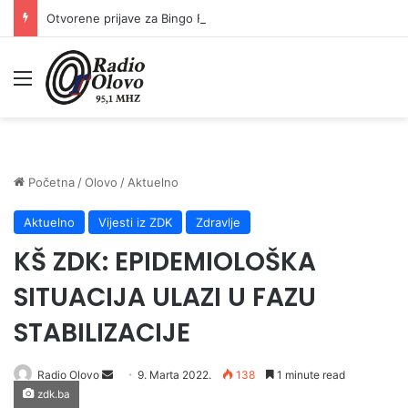
Otvorene prijave za Bingo Festival Fits: Odaberite outfit s omiljenim influencerom i zablistajte na Crvenom tepihu Sarajevo Film Festivala
Meni
Početna
/
Olovo
/
Aktuelno
Aktuelno
Vijesti iz ZDK
Zdravlje
KŠ ZDK: EPIDEMIOLOŠKA
SITUACIJA ULAZI U FAZU
STABILIZACIJE
Send
Radio Olovo
9. Marta 2022.
138
1 minute read
zdk.ba
an