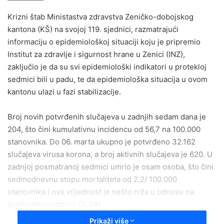
email
Krizni štab Ministastva zdravstva Zeničko-dobojskog
kantona (KŠ) na svojoj 119. sjednici, razmatrajući
informaciju o epidemiološkoj situaciji koju je pripremio
Institut za zdravlje i sigurnost hrane u Zenici (INZ),
zaključio je da su svi epidemiološki indikatori u protekloj
sedmici bili u padu, te da epidemiološka situacija u ovom
kantonu ulazi u fazi stabilizacije.
Broj novih potvrđenih slučajeva u zadnjih sedam dana je
204, što čini kumulativnu incidencu od 56,7 na 100.000
stanovnika. Do 06. marta ukupno je potvrđeno 32.162
slučajeva virusa korona, a broj aktivnih slučajeva je 620. U
zadnjoj posmatranoj sedmici umrlo je osam osoba, što čini
sedmodnevnu stopu mortaliteta od 2,2/ 100.000
stanovnika i ova vrijednost je nešto niža u odnosu na
prethodnu sedmicu (3,34).
Prikaži više