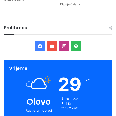
prije 6 dana
Pratite nas
Facebook
YouTube
Instagram
Spotify
Vrijeme
29
℃
Olovo
29º - 23º
43%
1.02 km/h
Rastjerani oblaci