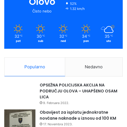
Olovo
52%
1.32 km/h
Čisto nebo
32
30
32
34
35
℃
℃
℃
℃
℃
pet
sub
ned
pon
uto
Popularno
Nedavno
OPSEŽNA POLICIJSKA AKCIJA NA
PODRUČJU OLOVA – UHAPŠENO OSAM
LICA
9. Februara 2022.
Obavijest za isplatu jednokratne
novčane naknade u iznosu od 100 KM
17. Novembra 2023.