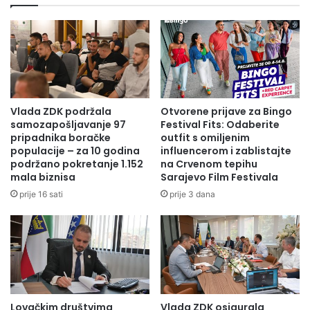
Olovo
U našem podcastu poslušajte razgovor sa Nazifom
Džakmićem predsjednikmom MZ Milankovići,
Vlada ZDK podržala
Otvorene prijave za Bingo
samozapošljavanje 97
Festival Fits: Odaberite
pripadnika boračke
outfit s omiljenim
populacije – za 10 godina
influencerom i zablistajte
podržano pokretanje 1.152
na Crvenom tepihu
mala biznisa
Sarajevo Film Festivala
Naš sagovornik je istakao da su ove zime zadovoljni
prije 16 sati
prije 3 dana
održavanjem puta i čišćenjem snijega do Milankovića od
strane JKP Bioštica koje će nadamo se uskoro iznaći način
i za odvoz komunalnog otpada.
Odvoz smeća trenutno zbog, kako nam je rekao direktor
Kljajić, ekonomske neisplativosti se ne vrši sa područja
Lovačkim društvima
Vlada ZDK osigurala
Kamenska i Moguša. Kada je riječ o Milankovićima