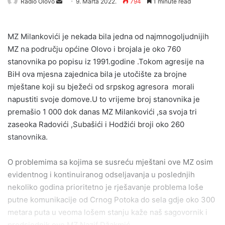
Send
Radio Olovo
9. Marta 2022.
794
1 minute read
an
email
MZ Milankovići je nekada bila jedna od najmnogoljudnijih
MZ na području općine Olovo i brojala je oko 760
stanovnika po popisu iz 1991.godine .Tokom agresije na
BiH ova mjesna zajednica bila je utočište za brojne
mještane koji su bježeći od srpskog agresora morali
napustiti svoje domove.U to vrijeme broj stanovnika je
premašio 1 000 dok danas MZ Milankovići ,sa svoja tri
zaseoka Radovići ,Subašići i Hodžići broji oko 260
stanovnika.
O problemima sa kojima se susreću mještani ove MZ osim
evidentnog i kontinuiranog odseljavanja u poslednjih
nekoliko godina prioritetno je rješavanje problema loše
putne komunikacije od Crnog Potoka do sela gdje oko 300
metara puta u veoma lošem stanju kaže naš sagovornik i
predsjednik ove MZ Nazif Džakmić.