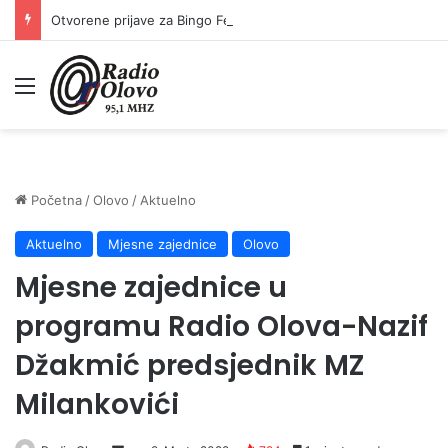
Otvorene prijave za Bingo Festival Fits: Odaberite outfit s omiljenim influencerom i zablistajte na Crvenom tepihu Sarajevo Film Festivala
Meni
Početna
/
Olovo
/
Aktuelno
Aktuelno
Mjesne zajednice
Olovo
Mjesne zajednice u
programu Radio Olova-Nazif
Džakmić predsjednik MZ
Milankovići