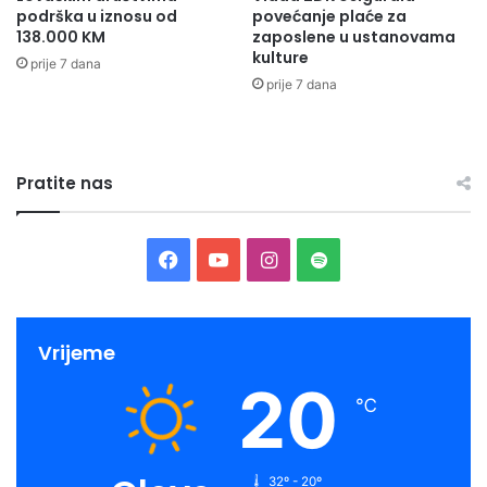
podrška u iznosu od
povećanje plaće za
poslušajte šta je za naš radio rekao Kasim Kljajić direktor
138.000 KM
zaposlene u ustanovama
JKP Bioštica,
kulture
prije 7 dana
prije 7 dana
Pratite nas
Facebook
YouTube
Instagram
Spotify
Radio Olovo/A.M
Vrijeme
20
℃
32º - 20º