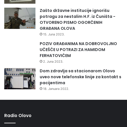
Zašto državne institucije ignorišu
potragu za nestalim H.F. iz Čuništa -
OTVORENO PISMO OGORČENIH
GRAĐANA OLOVA
15. Juna 2023.
POZIV GRAĐANIMA NA DOBROVOLJNO
UČEŠĆE U POTRAZI ZA HAMIDOM
FERHATOVIĆEM
2. Juna 2023.
Dom zdravlja sa stacionarom Olovo
uveo nove telefonske linije za kontakt s
pacijentima
18. Januara 2022.
Radio Olovo