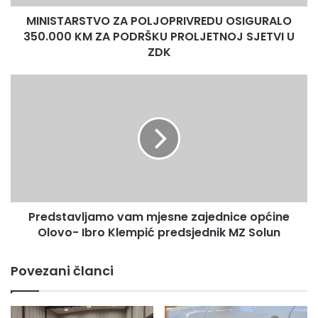
PROLJETNOJ
MINISTARSTVO ZA POLJOPRIVREDU OSIGURALO
SJETVI
U
350.000 KM ZA PODRŠKU PROLJETNOJ SJETVI U
ZDK
ZDK
Predstavljamo
vam
mjesne
zajednice
općine
Olovo-
Ibro
Klempić
predsjednik
Predstavljamo vam mjesne zajednice općine
MZ
Solun
Olovo- Ibro Klempić predsjednik MZ Solun
Povezani članci