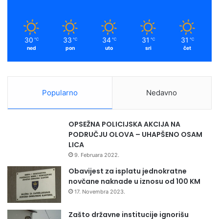
30
33
34
31
31
℃
℃
℃
℃
℃
ned
pon
uto
sri
čet
Popularno
Nedavno
OPSEŽNA POLICIJSKA AKCIJA NA
PODRUČJU OLOVA – UHAPŠENO OSAM
LICA
9. Februara 2022.
Obavijest za isplatu jednokratne
novčane naknade u iznosu od 100 KM
17. Novembra 2023.
Zašto državne institucije ignorišu