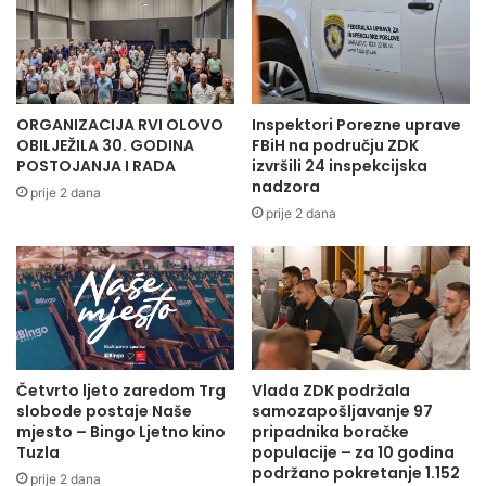
ORGANIZACIJA RVI OLOVO
Inspektori Porezne uprave
OBILJEŽILA 30. GODINA
FBiH na području ZDK
POSTOJANJA I RADA
izvršili 24 inspekcijska
nadzora
prije 2 dana
prije 2 dana
Četvrto ljeto zaredom Trg
Vlada ZDK podržala
slobode postaje Naše
samozapošljavanje 97
mjesto – Bingo Ljetno kino
pripadnika boračke
Tuzla
populacije – za 10 godina
podržano pokretanje 1.152
prije 2 dana