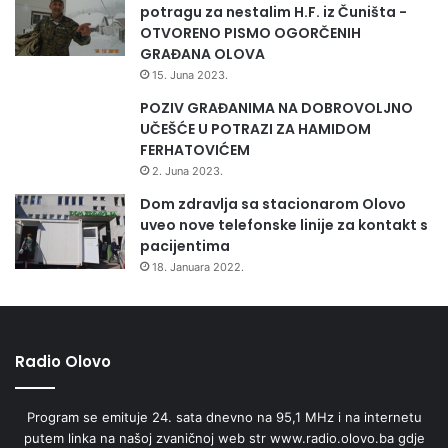
potragu za nestalim H.F. iz Čuništa -
OTVORENO PISMO OGORČENIH
GRAĐANA OLOVA
15. Juna 2023.
POZIV GRAĐANIMA NA DOBROVOLJNO
UČEŠĆE U POTRAZI ZA HAMIDOM
FERHATOVIĆEM
2. Juna 2023.
Dom zdravlja sa stacionarom Olovo
uveo nove telefonske linije za kontakt s
pacijentima
18. Januara 2022.
Radio Olovo
Program se emituje 24. sata dnevno na 95,1 MHz i na internetu
putem linka na našoj zvaničnoj web str www.radio.olovo.ba gdje