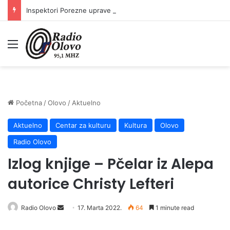
Inspektori Porezne uprave FBiH na području ZDK izvršili 24 inspekcijska nadzora
Meni
Početna
/
Olovo
/
Aktuelno
Aktuelno
Centar za kulturu
Kultura
Olovo
Radio Olovo
Izlog knjige – Pčelar iz Alepa
autorice Christy Lefteri
Send
Radio Olovo
17. Marta 2022.
64
1 minute read
an