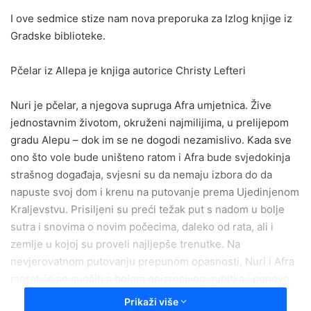
email
I ove sedmice stize nam nova preporuka za Izlog knjige iz
Gradske biblioteke.
Pčelar iz Allepa je knjiga autorice Christy Lefteri
Nuri je pčelar, a njegova supruga Afra umjetnica. Žive
jednostavnim životom, okruženi najmilijima, u prelijepom
gradu Alepu – dok im se ne dogodi nezamislivo. Kada sve
ono što vole bude uništeno ratom i Afra bude svjedokinja
strašnog događaja, svjesni su da nemaju izbora do da
napuste svoj dom i krenu na putovanje prema Ujedinjenom
Kraljevstvu. Prisiljeni su preći težak put s nadom u bolje
sutra i snovima o novim počecima, daleko od rata, ali i
zemlje u kojoj su proveli najljepše trenutke. Na
nevjerovatnom putovanju prepunom opasnosti, Nuri i Afra
morat će se suočiti s bolom neizrecivog gubitka i ponovo
pronaći jedno drugo. „Snažna priča o izbjegličkom
Prikaži više