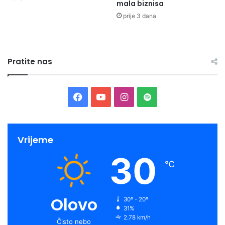
mala biznisa
prije 3 dana
Pratite nas
Facebook
YouTube
Instagram
Spotify
Vrijeme
30
℃
Olovo
30º - 20º
31%
2.78 km/h
Čisto nebo