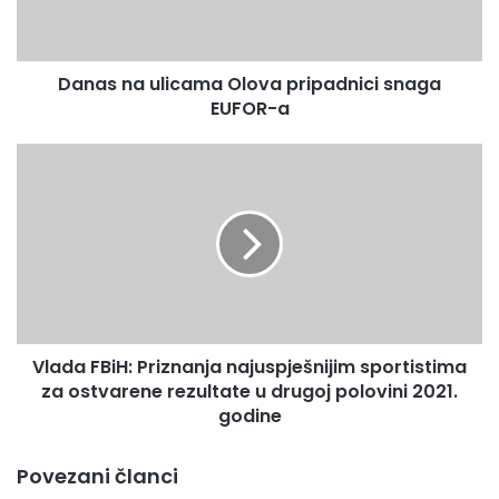
EUFOR-
a
Danas na ulicama Olova pripadnici snaga
EUFOR-a
Vlada
FBiH:
Priznanja
najuspješnijim
sportistima
za
ostvarene
rezultate
u
Vlada FBiH: Priznanja najuspješnijim sportistima
drugoj
polovini
za ostvarene rezultate u drugoj polovini 2021.
2021.
godine
godine
Povezani članci