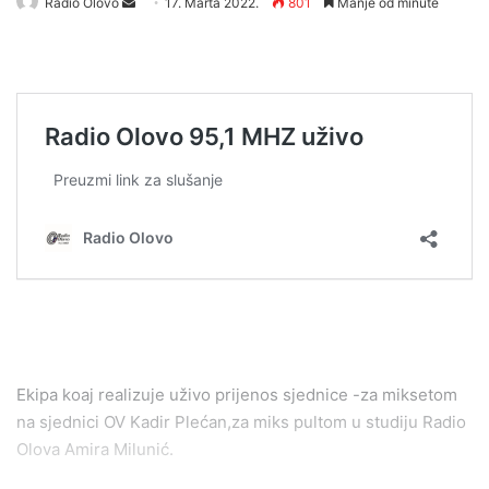
Send
Radio Olovo
17. Marta 2022.
801
Manje od minute
an
email
Ekipa koaj realizuje uživo prijenos sjednice -za miksetom
na sjednici OV Kadir Plećan,za miks pultom u studiju Radio
Olova Amira Milunić.