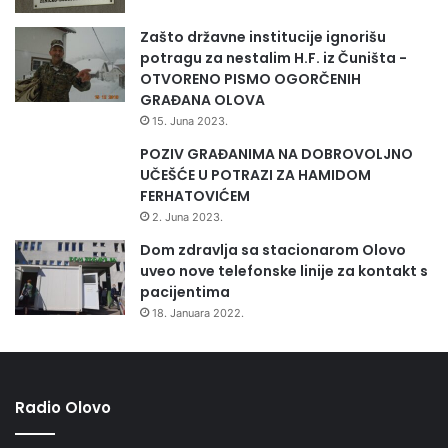
Zašto državne institucije ignorišu
potragu za nestalim H.F. iz Čuništa -
OTVORENO PISMO OGORČENIH
GRAĐANA OLOVA
15. Juna 2023.
POZIV GRAĐANIMA NA DOBROVOLJNO
UČEŠĆE U POTRAZI ZA HAMIDOM
FERHATOVIĆEM
2. Juna 2023.
Dom zdravlja sa stacionarom Olovo
uveo nove telefonske linije za kontakt s
pacijentima
18. Januara 2022.
Radio Olovo