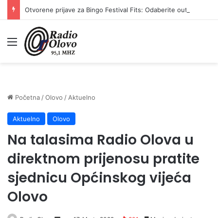
Otvorene prijave za Bingo Festival Fits: Odaberite outfit s omiljenim influencerom i zablistajte na Crvenom tepihu Sarajevo Film Festivala
Meni
Početna
/
Olovo
/
Aktuelno
Aktuelno
Olovo
Na talasima Radio Olova u
direktnom prijenosu pratite
sjednicu Općinskog vijeća
Olovo