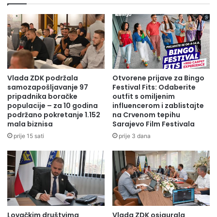
Vlada ZDK podržala
Otvorene prijave za Bingo
samozapošljavanje 97
Festival Fits: Odaberite
pripadnika boračke
outfit s omiljenim
populacije – za 10 godina
influencerom i zablistajte
podržano pokretanje 1.152
na Crvenom tepihu
mala biznisa
Sarajevo Film Festivala
prije 15 sati
prije 3 dana
Lovačkim društvima
Vlada ZDK osigurala