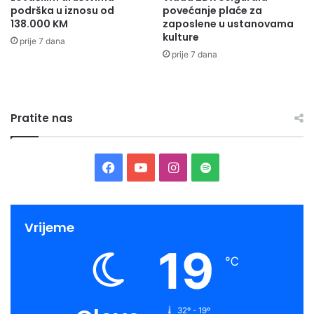
podrška u iznosu od
povećanje plaće za
138.000 KM
zaposlene u ustanovama
kulture
prije 7 dana
prije 7 dana
Pratite nas
Facebook
YouTube
Instagram
Spotify
Vrijeme
19
℃
32º - 19º