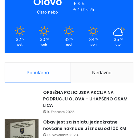
Olovo
51%
1.37 km/h
Čisto nebo
32
30
32
34
35
℃
℃
℃
℃
℃
pet
sub
ned
pon
uto
Popularno
Nedavno
OPSEŽNA POLICIJSKA AKCIJA NA
PODRUČJU OLOVA – UHAPŠENO OSAM
LICA
9. Februara 2022.
Obavijest za isplatu jednokratne
novčane naknade u iznosu od 100 KM
17. Novembra 2023.