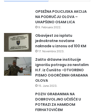
OPSEŽNA POLICIJSKA AKCIJA
NA PODRUČJU OLOVA –
UHAPŠENO OSAM LICA
9. Februara 2022.
Obavijest za isplatu
jednokratne novčane
naknade u iznosu od 100 KM
17. Novembra 2023.
Zašto državne institucije
ignorišu potragu za nestalim
H.F. iz Čuništa -OTVORENO
PISMO OGORČENIH GRAĐANA
OLOVA
15. Juna 2023.
POZIV GRAĐANIMA NA
DOBROVOLJNO UČEŠĆE U
POTRAZI ZA HAMIDOM
FERHATOVIĆEM