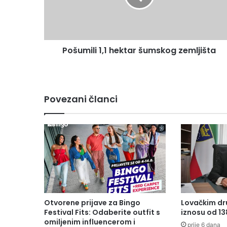
Pošumili 1,1 hektar šumskog zemljišta
Povezani članci
Otvorene prijave za Bingo
Lovačkim dr
Festival Fits: Odaberite outfit s
iznosu od 1
omiljenim influencerom i
prije 6 dana