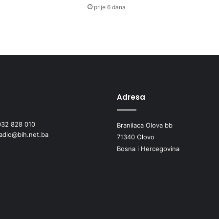
prije 6 dana
Adresa
032 828 010
Branilaca Olova bb
radio@bih.net.ba
71340 Olovo
Bosna i Hercegovina