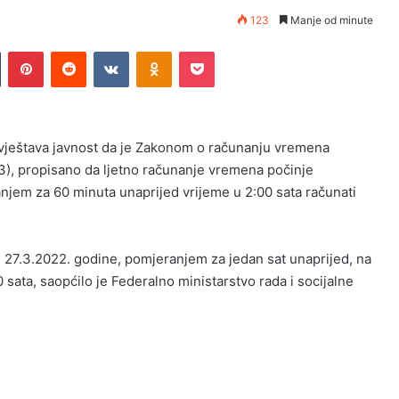
123
Manje od minute
n
Tumblr
Pinterest
Reddit
VKontakte
Odnoklassniki
Pocket
bavještava javnost da je Zakonom o računanju vremena
03), propisano da ljetno računanje vremena počinje
anjem za 60 minuta unaprijed vrijeme u 2:00 sata računati
, 27.3.2022. godine, pomjeranjem za jedan sat unaprijed, na
 sata, saopćilo je Federalno ministarstvo rada i socijalne