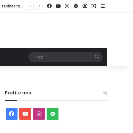
Facebook
YouTube
Instagram
Spotify
Log In
Random Article
Sidebar
Otvorene prijave za Bingo Festival Fits: Odaberite outfit s omiljenim influencerom i zablistajte na Crvenom tepihu Sarajevo Film Festivala
Traži
Pratite nas
Facebook
YouTube
Instagram
Spotify