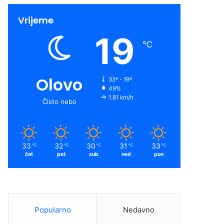
Vrijeme
19
℃
Olovo
33º - 19º
49%
1.81 km/h
Čisto nebo
33
32
30
31
33
℃
℃
℃
℃
℃
čet
pet
sub
ned
pon
Popularno
Nedavno