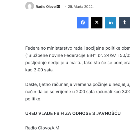
Send
Radio Olovo
25. Marta 2022.
an
Facebook
X
LinkedI
email
Federalno ministarstvo rada i socijalne politike o
(“Službene novine Federacije BiH”, br. 24/97 i 50/
posljednje nedjelje u martu, tako što će se pomjer
kao 3:00 sata.
Dakle, ljetno računanje vremena počinje u nedjelju
način da će se vrijeme u 2:00 sata računati kao 3:00
politike.
URED VLADE FBiH ZA ODNOSE S JAVNOŠĆU
Radio Olovo/A.M