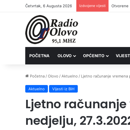
Četvrtak, 6 Augusta 2026
Izdvojene vijesti
POČETNA
OLOVO
OPĆENITO
VIJEST
Početna
/
Olovo
/
Aktuelno
/
Ljetno računanje vremena p
Aktuelno
Vijesti iz BiH
Ljetno računanje
nedjelju, 27.3.202