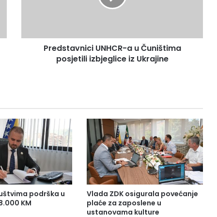
posjetili
izbjeglice
iz
Ukrajine
Predstavnici UNHCR-a u Čuništima
posjetili izbjeglice iz Ukrajine
uštvima podrška u
Vlada ZDK osigurala povećanje
38.000 KM
plaće za zaposlene u
ustanovama kulture