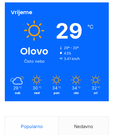
Vrijeme
29
℃
Olovo
29º - 20º
43%
3.41 km/h
Čisto nebo
29
30
34
34
32
℃
℃
℃
℃
℃
sub
ned
pon
uto
sri
Popularno
Nedavno