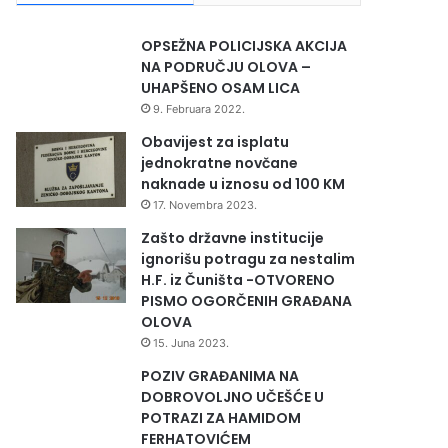
OPSEŽNA POLICIJSKA AKCIJA
NA PODRUČJU OLOVA –
UHAPŠENO OSAM LICA
9. Februara 2022.
Obavijest za isplatu
jednokratne novčane
naknade u iznosu od 100 KM
17. Novembra 2023.
Zašto državne institucije
ignorišu potragu za nestalim
H.F. iz Čuništa -OTVORENO
PISMO OGORČENIH GRAĐANA
OLOVA
15. Juna 2023.
POZIV GRAĐANIMA NA
DOBROVOLJNO UČEŠĆE U
POTRAZI ZA HAMIDOM
FERHATOVIĆEM