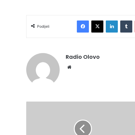
Facebook
X
LinkedIn
T
Podijeli
Radio Olovo
Website
FINIŠ
MALONOGOMETNE
LIGE
OLOVO