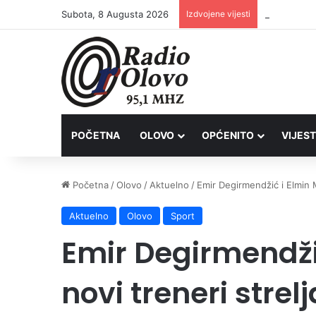
Subota, 8 Augusta 2026
Izdvojene vijesti
Inspektori 
POČETNA
OLOVO
OPĆENITO
VIJEST
Početna
/
Olovo
/
Aktuelno
/
Emir Degirmendžić i Elmin 
Aktuelno
Olovo
Sport
Emir Degirmendži
novi treneri strel