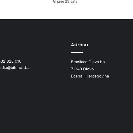
prije 23 sata
Adresa
032 828 010
Branilaca Olova bb
radio@bih.net.ba
71340 Olovo
Bosna i Hercegovina