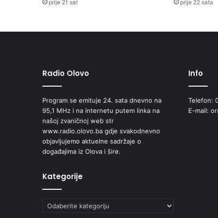
prije 21 sat
prije 22 sata
Radio Olovo
Info
Program se emituje 24. sata dnevno na
Telefon: 
95,1 MHz i na internetu putem linka na
E-mail: o
našoj zvaničnoj web str
www.radio.olovo.ba gdje svakodnevno
objavljujemo aktuelne sadržaje o
događajima iz Olova i šire.
Kategorije
Kategorije