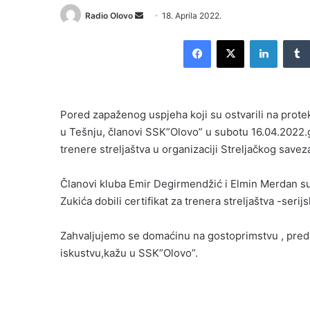
Send
Radio Olovo
18. Aprila 2022.
an
Facebook
X
LinkedI
email
Pored zapaženog uspjeha koji su ostvarili na prot
u Tešnju, članovi SSK”Olovo” u subotu 16.04.2022.
trenere streljaštva u organizaciji Streljačkog sav
Članovi kluba Emir Degirmendžić i Elmin Merdan su 
Zukića dobili certifikat za trenera streljaštva -seri
Zahvaljujemo se domaćinu na gostoprimstvu , pred
iskustvu,kažu u SSK”Olovo”.