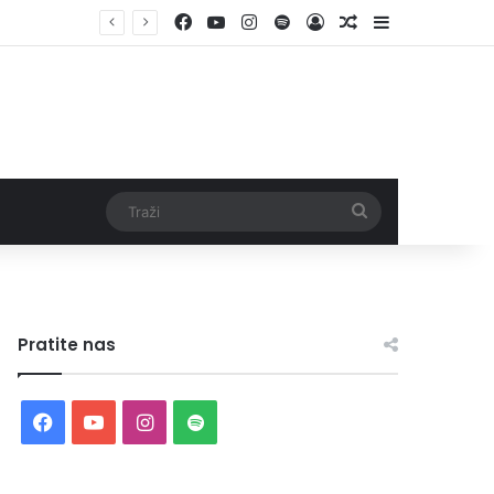
Facebook
YouTube
Instagram
Spotify
Log In
Random Article
Sidebar
Traži
Pratite nas
Facebook
YouTube
Instagram
Spotify