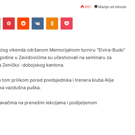
651
Manje od minute
n
Tumblr
Pinterest
Reddit
VKontakte
Odnoklassniki
Pocket
eklog vikenda održanom Memorijalnom turniru “Elvira-Budo”
godine u Zavidovićima su učestvovali na seminaru za
eza Zeničko -dobojskog kantona.
tom prilikom pored predsjednika i trenera kluba Alije
jska vazdušna puška.
avačima na prenešim lekcijama i podijeljenom