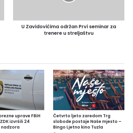
za
trenere
u
streljaštvu
U Zavidovićima održan Prvi seminar za
trenere u streljaštvu
orezne uprave FBiH
Četvrto ljeto zaredom Trg
ZDK izvršili 24
slobode postaje Naše mjesto –
a nadzora
Bingo Ljetno kino Tuzla