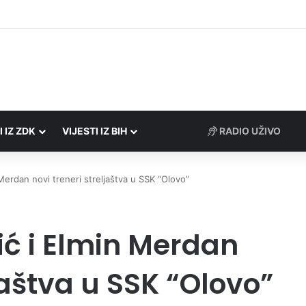
Porezne uprave FBiH na području ZDK izvršili 24 inspekcijska nadzora
I IZ ZDK
VIJESTI IZ BIH
RADIO UŽIVO
Merdan novi treneri streljaštva u SSK “Olovo”
ć i Elmin Merdan
jaštva u SSK “Olovo”