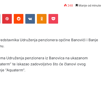
248
Manje od minute
n
Tumblr
Pinterest
Reddit
VKontakte
Odnoklassniki
Pocket
redstavnika Udruženja penzionera općine Banovići i Banje
nu.
vima Udruženja penzionera iz Banovica na ukazanom
uaterm” te iskazao zadovoljstvo što će članovi ovog
nje “Aquaterm”.