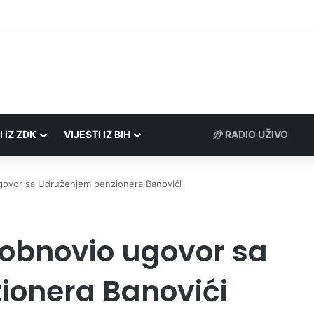
Porezne uprave FBiH na području ZDK izvršili 24 inspekcijska nadzora
I IZ ZDK
VIJESTI IZ BIH
RADIO UŽIVO
govor sa Udruženjem penzionera Banovići
obnovio ugovor sa
ionera Banovići