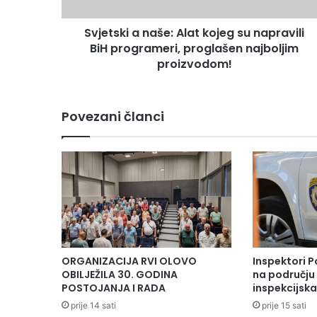
BiH
programeri,
Svjetski a naše: Alat kojeg su napravili
proglašen
najboljim
BiH programeri, proglašen najboljim
proizvodom!
proizvodom!
Povezani članci
ORGANIZACIJA RVI OLOVO
Inspektori P
OBILJEŽILA 30. GODINA
na području 
POSTOJANJA I RADA
inspekcijsk
prije 14 sati
prije 15 sati