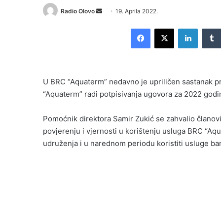
Send
Radio Olovo
19. Aprila 2022.
an
Facebook
X
LinkedI
email
U BRC “Aquaterm” nedavno je upriličen sastanak p
“Aquaterm” radi potpisivanja ugovora za 2022 godi
Pomoćnik direktora Samir Zukić se zahvalio člano
povjerenju i vjernosti u korištenju usluga BRC “Aq
udruženja i u narednom periodu koristiti usluge ba