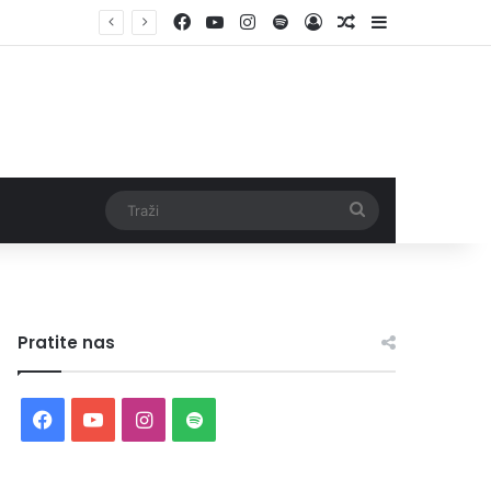
Facebook
YouTube
Instagram
Spotify
Log In
Random Article
Sidebar
Traži
Pratite nas
Facebook
YouTube
Instagram
Spotify