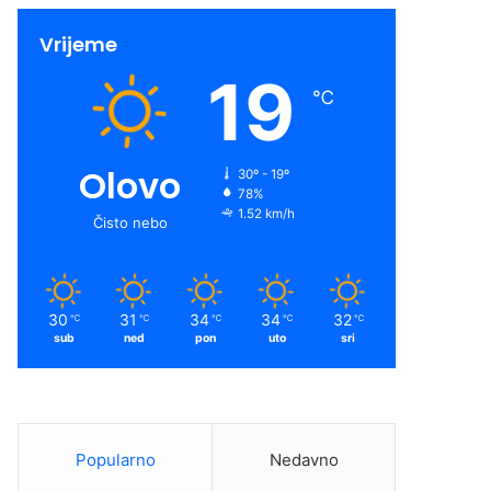
Vrijeme
19
℃
Olovo
30º - 19º
78%
1.52 km/h
Čisto nebo
30
31
34
34
32
℃
℃
℃
℃
℃
sub
ned
pon
uto
sri
Popularno
Nedavno