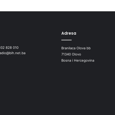
Adresa
032 828 010
Branilaca Olova bb
radio@bih.net.ba
71340 Olovo
Bosna i Hercegovina