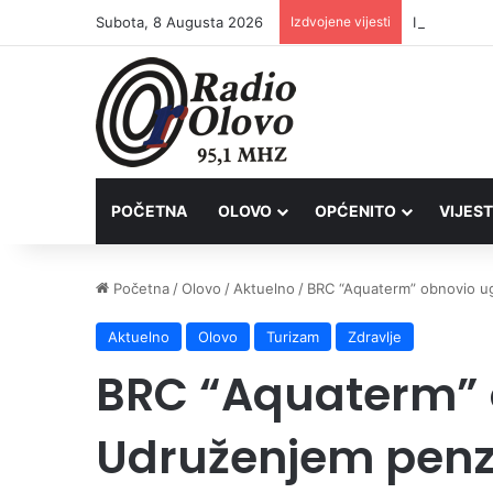
Subota, 8 Augusta 2026
Izdvojene vijesti
Inspektori 
POČETNA
OLOVO
OPĆENITO
VIJEST
Početna
/
Olovo
/
Aktuelno
/
BRC “Aquaterm” obnovio u
Aktuelno
Olovo
Turizam
Zdravlje
BRC “Aquaterm” 
Udruženjem penz