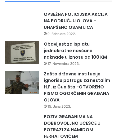
OPSEŽNA POLICIJSKA AKCIJA
NA PODRUČJU OLOVA –
UHAPŠENO OSAM LICA
9. Februara 2022.
Obavijest za isplatu
jednokratne novčane
naknade u iznosu od 100 KM
17. Novembra 2023.
Zašto državne institucije
ignorišu potragu za nestalim
H.F. iz Čuništa -OTVORENO
PISMO OGORČENIH GRAĐANA
OLOVA
15. Juna 2023.
POZIV GRAĐANIMA NA
DOBROVOLJNO UČEŠĆE U
POTRAZI ZA HAMIDOM
FERHATOVIĆEM