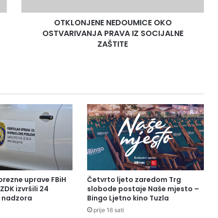
ZAŠTITE
OTKLONJENE NEDOUMICE OKO
OSTVARIVANJA PRAVA IZ SOCIJALNE
ZAŠTITE
orezne uprave FBiH
Četvrto ljeto zaredom Trg
ZDK izvršili 24
slobode postaje Naše mjesto –
a nadzora
Bingo Ljetno kino Tuzla
prije 16 sati