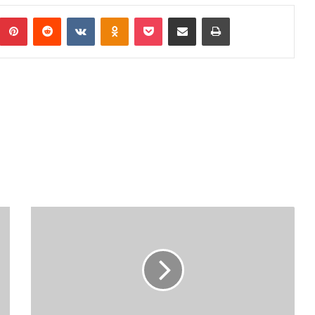
umblr
Pinterest
Reddit
VKontakte
Odnoklassniki
Pocket
Podijeli putem Emaila
Print
OTKLONJENE
NEDOUMICE
OKO
OSTVARIVANJA
PRAVA
IZ
SOCIJALNE