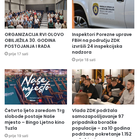
ORGANIZACIJA RVI OLOVO
Inspektori Porezne uprave
OBILJEŽILA 30. GODINA
FBiH na području ZDK
POSTOJANJA I RADA
izvršili 24 inspekcijska
nadzora
prije 17 sati
prije 18 sati
Četvrto ljeto zaredom Trg
Vlada ZDK podržala
slobode postaje Naše
samozapošljavanje 97
mjesto – Bingo Ljetno kino
pripadnika boračke
Tuzla
populacije – za 10 godina
podržano pokretanje 1.152
prije 19 sati