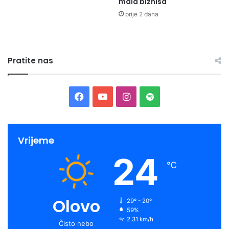
mala biznisa
prije 2 dana
Pratite nas
Facebook
YouTube
Instagram
Spotify
Vrijeme
24
℃
Olovo
29º - 20º
59%
2.31 km/h
Čisto nebo