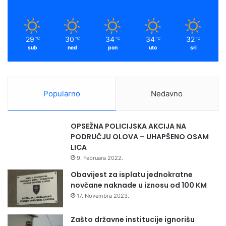
29
30
34
34
32
℃
℃
℃
℃
℃
sub
ned
pon
uto
sri
Popularno
Nedavno
OPSEŽNA POLICIJSKA AKCIJA NA
PODRUČJU OLOVA – UHAPŠENO OSAM
LICA
9. Februara 2022.
Obavijest za isplatu jednokratne
novčane naknade u iznosu od 100 KM
17. Novembra 2023.
Zašto državne institucije ignorišu