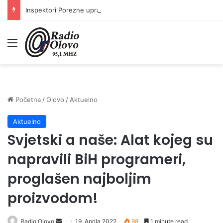
Inspektori Porezne uprave FBiH na području ZDK izvršili 24 inspekcijska nadzora
Meni
Početna
/
Olovo
/
Aktuelno
Aktuelno
Svjetski a naše: Alat kojeg su
napravili BiH programeri,
proglašen najboljim
proizvodom!
Send
Radio Olovo
19. Aprila 2022.
98
1 minute read