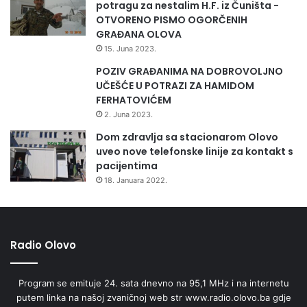
potragu za nestalim H.F. iz Čuništa -
OTVORENO PISMO OGORČENIH
GRAĐANA OLOVA
15. Juna 2023.
POZIV GRAĐANIMA NA DOBROVOLJNO
UČEŠĆE U POTRAZI ZA HAMIDOM
FERHATOVIĆEM
2. Juna 2023.
Dom zdravlja sa stacionarom Olovo
uveo nove telefonske linije za kontakt s
pacijentima
18. Januara 2022.
Radio Olovo
Program se emituje 24. sata dnevno na 95,1 MHz i na internetu
putem linka na našoj zvaničnoj web str www.radio.olovo.ba gdje