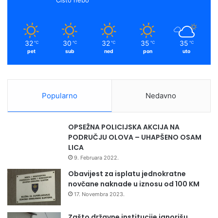
32
30
32
35
35
℃
℃
℃
℃
℃
pet
sub
ned
pon
uto
Popularno
Nedavno
OPSEŽNA POLICIJSKA AKCIJA NA
PODRUČJU OLOVA – UHAPŠENO OSAM
LICA
9. Februara 2022.
Obavijest za isplatu jednokratne
novčane naknade u iznosu od 100 KM
17. Novembra 2023.
Zašto državne institucije ignorišu