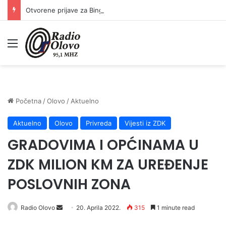
Otvorene prijave za Bingo Festival Fits: Odaberite outfit s omiljenim influencerom i zablistajte na Crvenom tepihu Sarajevo Film Festivala
Meni
Početna
/
Olovo
/
Aktuelno
Aktuelno
Olovo
Privreda
Vijesti iz ZDK
GRADOVIMA I OPĆINAMA U
ZDK MILION KM ZA UREĐENJE
POSLOVNIH ZONA
Send
Radio Olovo
20. Aprila 2022.
315
1 minute read
an