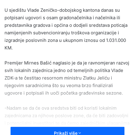
email
U sjedištu Vlade Zeničko-dobojskog kantona danas su
potpisani ugovori s osam gradonačelnika i načelnika ili
predstavnika gradova i općina o dodjeli sredstava poticaja
namijenjenih subvencioniranju troškova organizacije i
izgradnje poslovnih zona u ukupnom iznosu od 1.031.000
KM.
Premijer Mirnes Bašić naglasio je da je ravnomjeran razvoj
svih lokalnih zajednica jedno od temeljnih politika Vlade
ZDK-a te čestitao resornom ministru Zlatku Jeliću i
njegovim saradnicima što su veoma brzo finalizirali
ugovore i potpisali ih uoči početka građevinske sezone.
-Nadam se da će ova sredstva biti od koristi lokalnim
zajednicama za njihove poslove zone, da će biti zadovoljni
i potencijalni investitori te da ćemo zajedničkim ulaganjima
poboljšati privredni ambijent u ZDK – rekao je premijer
Prikaži više