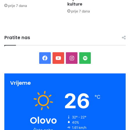
kulture
prije 7 dana
prije 7 dana
Pratite nas
Facebook
YouTube
Instagram
Spotify
Vrijeme
26
℃
Olovo
32º - 22º
40%
1.61 km/h
Čisto nebo