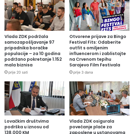
Vlada ZDK podržala
Otvorene prijave za Bingo
samozapošljavanje 97
Festival Fits: Odaberite
pripadnika boračke
outfit s omiljenim
populacije – za 10 godina
influencerom i zablistajte
podržano pokretanje 1.152
na Crvenom tepihu
mala biznisa
Sarajevo Film Festivala
prije 20 sati
prije 3 dana
Lovačkim društvima
Vlada ZDK osigurala
podrška u iznosu od
povećanje plaće za
138.000 KM
zaposlene u ustanovama