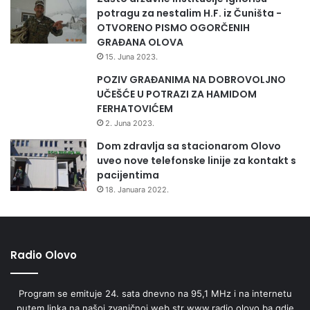
potragu za nestalim H.F. iz Čuništa -
OTVORENO PISMO OGORČENIH
GRAĐANA OLOVA
15. Juna 2023.
POZIV GRAĐANIMA NA DOBROVOLJNO
UČEŠĆE U POTRAZI ZA HAMIDOM
FERHATOVIĆEM
2. Juna 2023.
Dom zdravlja sa stacionarom Olovo
uveo nove telefonske linije za kontakt s
pacijentima
18. Januara 2022.
Radio Olovo
Program se emituje 24. sata dnevno na 95,1 MHz i na internetu
putem linka na našoj zvaničnoj web str www.radio.olovo.ba gdje