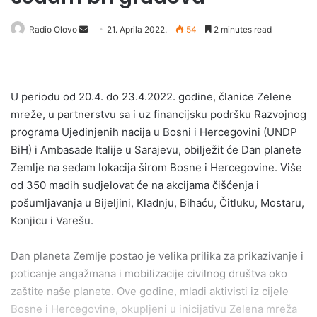
Send
Radio Olovo
21. Aprila 2022.
54
2 minutes read
an
email
U periodu od 20.4. do 23.4.2022. godine, članice Zelene
mreže, u partnerstvu sa i uz financijsku podršku Razvojnog
programa Ujedinjenih nacija u Bosni i Hercegovini (UNDP
BiH) i Ambasade Italije u Sarajevu, obilježit će Dan planete
Zemlje na sedam lokacija širom Bosne i Hercegovine. Više
od 350 madih sudjelovat će na akcijama čišćenja i
pošumljavanja u Bijeljini, Kladnju, Bihaću, Čitluku, Mostaru,
Konjicu i Varešu.
Dan planeta Zemlje postao je velika prilika za prikazivanje i
poticanje angažmana i mobilizacije civilnog društva oko
zaštite naše planete. Ove godine, mladi aktivisti iz cijele
Bosne i Hercegovine, okupljeni u inicijativu Zelena mreža