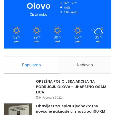
Olovo
32º - 20º
#savetheplanet #earthday
#earthday2022
44%
#happyearthday
1.94 km/h
Čisto nebo
@zelenamrezabih @ItalyinBiH @UNDPBiH
32
29
30
35
35
℃
℃
℃
℃
℃
pet
sub
ned
pon
uto
Popularno
Nedavno
OPSEŽNA POLICIJSKA AKCIJA NA
PODRUČJU OLOVA – UHAPŠENO OSAM
LICA
9. Februara 2022.
Obavijest za isplatu jednokratne
novčane naknade u iznosu od 100 KM