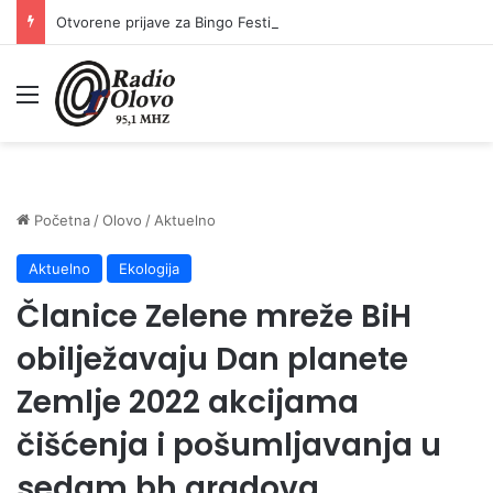
Otvorene prijave za Bingo Festival Fits: Odaberite outfit s omiljenim influencerom i zablistajte na Crvenom tepihu Sarajevo Film Festivala
Meni
Početna
/
Olovo
/
Aktuelno
Aktuelno
Ekologija
Članice Zelene mreže BiH
obilježavaju Dan planete
Zemlje 2022 akcijama
čišćenja i pošumljavanja u
sedam bh gradova