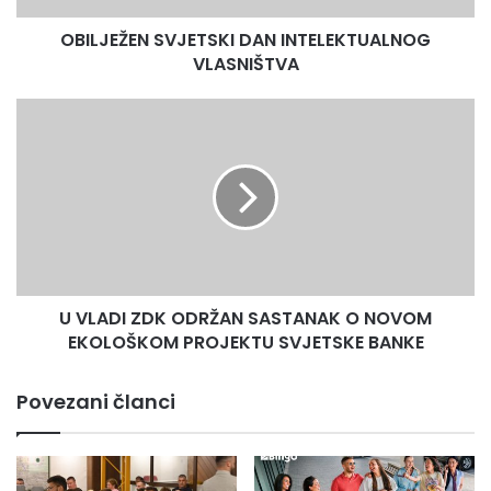
OBILJEŽEN SVJETSKI DAN INTELEKTUALNOG
VLASNIŠTVA
U
VLADI
ZDK
ODRŽAN
SASTANAK
O
NOVOM
EKOLOŠKOM
PROJEKTU
U VLADI ZDK ODRŽAN SASTANAK O NOVOM
SVJETSKE
BANKE
EKOLOŠKOM PROJEKTU SVJETSKE BANKE
Povezani članci