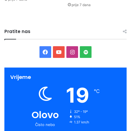
prije 7 dana
Pratite nas
Facebook
YouTube
Instagram
Spotify
Vrijeme
19
℃
Olovo
32º - 19º
51%
1.37 km/h
Čisto nebo