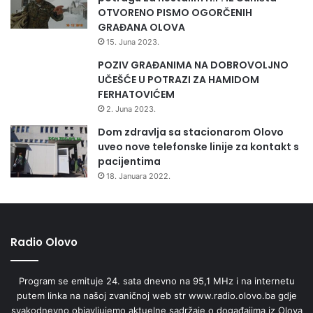
OTVORENO PISMO OGORČENIH
GRAĐANA OLOVA
15. Juna 2023.
POZIV GRAĐANIMA NA DOBROVOLJNO
UČEŠĆE U POTRAZI ZA HAMIDOM
FERHATOVIĆEM
2. Juna 2023.
Dom zdravlja sa stacionarom Olovo
uveo nove telefonske linije za kontakt s
pacijentima
18. Januara 2022.
Radio Olovo
Program se emituje 24. sata dnevno na 95,1 MHz i na internetu
putem linka na našoj zvaničnoj web str www.radio.olovo.ba gdje
svakodnevno objavljujemo aktuelne sadržaje o događajima iz Olova