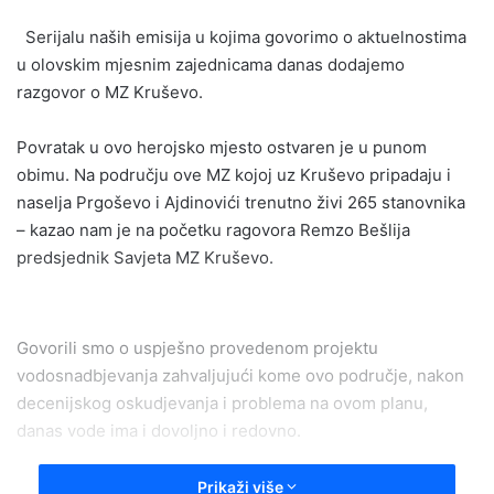
email
Serijalu naših emisija u kojima govorimo o aktuelnostima
u olovskim mjesnim zajednicama danas dodajemo
razgovor o MZ Kruševo.
Povratak u ovo herojsko mjesto ostvaren je u punom
obimu. Na području ove MZ kojoj uz Kruševo pripadaju i
naselja Prgoševo i Ajdinovići trenutno živi 265 stanovnika
– kazao nam je na početku ragovora Remzo Bešlija
predsjednik Savjeta MZ Kruševo.
Govorili smo o uspješno provedenom projektu
vodosnadbjevanja zahvaljujući kome ovo područje, nakon
decenijskog oskudjevanja i problema na ovom planu,
danas vode ima i dovoljno i redovno.
Sanacija postojećeg puta Dolovi -Kruševo, koji je
Prikaži više