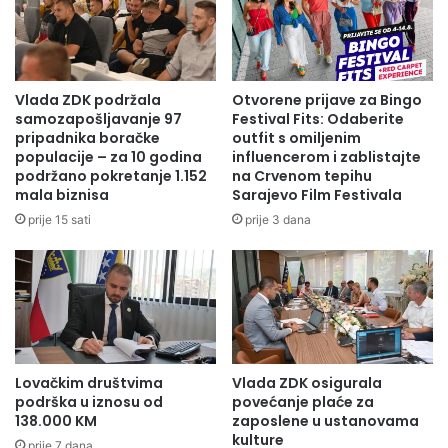
Vlada ZDK podržala
Otvorene prijave za Bingo
samozapošljavanje 97
Festival Fits: Odaberite
pripadnika boračke
outfit s omiljenim
populacije – za 10 godina
influencerom i zablistajte
podržano pokretanje 1.152
na Crvenom tepihu
mala biznisa
Sarajevo Film Festivala
prije 15 sati
prije 3 dana
Lovačkim društvima
Vlada ZDK osigurala
podrška u iznosu od
povećanje plaće za
138.000 KM
zaposlene u ustanovama
kulture
prije 7 dana