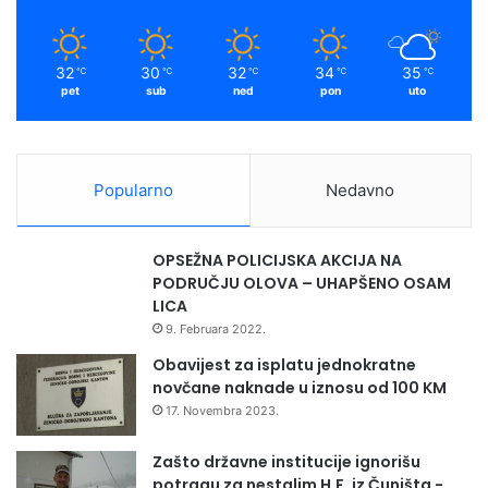
32
30
32
34
35
℃
℃
℃
℃
℃
pet
sub
ned
pon
uto
Popularno
Nedavno
OPSEŽNA POLICIJSKA AKCIJA NA
PODRUČJU OLOVA – UHAPŠENO OSAM
LICA
9. Februara 2022.
Obavijest za isplatu jednokratne
novčane naknade u iznosu od 100 KM
17. Novembra 2023.
Zašto državne institucije ignorišu
potragu za nestalim H.F. iz Čuništa -