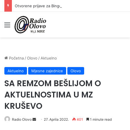
Otvorene prijave za Bingo Festival Fits: Odaberite outfit s omiljenim influencerom i zablistajte na Crvenom tepihu Sarajevo Film Festivala
Meni
Početna
/
Olovo
/
Aktuelno
Aktuelno
Mjesne zajednice
Olovo
SA REMZOM BEŠLIJOM O
AKTUELNOSTIMA U MZ
KRUŠEVO
Send
Radio Olovo
27. Aprila 2022.
401
1 minute read
an