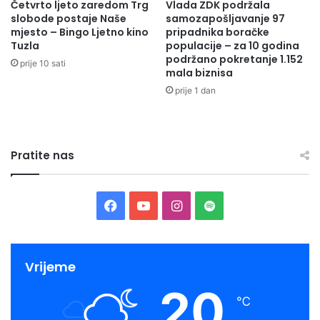
Četvrto ljeto zaredom Trg
Vlada ZDK podržala
slobode postaje Naše
samozapošljavanje 97
mjesto – Bingo Ljetno kino
pripadnika boračke
Tuzla
populacije – za 10 godina
podržano pokretanje 1.152
prije 10 sati
mala biznisa
prije 1 dan
Pratite nas
Facebook
YouTube
Instagram
Spotify
-Zahvaljujući ovoj vrijednoj donaciji OŠ”Olovo”je bogatija
za brojna školska pomagala i sportske rekvizite koji su već
Vrijeme
danas u upotrebi jer su ih odmah mogli isprobati učenici
20
prvog razreda koji su se zatekli na času tjelesnog
℃
odgoja,kaže direktor Edin.