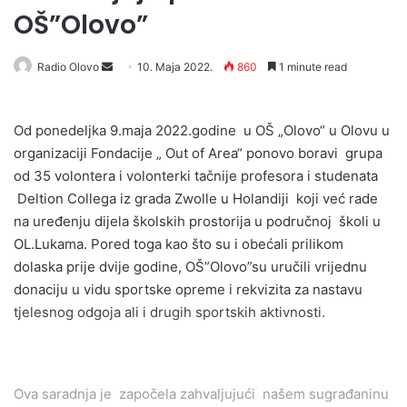
OŠ”Olovo”
Send
Radio Olovo
10. Maja 2022.
860
1 minute read
an
email
Od ponedeljka 9.maja 2022.godine u OŠ „Olovo“ u Olovu u
organizaciji Fondacije „ Out of Area“ ponovo boravi grupa
od 35 volontera i volonterki tačnije profesora i studenata
Deltion Collega iz grada Zwolle u Holandiji koji već rade
na uređenju dijela školskih prostorija u područnoj školi u
OL.Lukama. Pored toga kao što su i obećali prilikom
dolaska prije dvije godine, OŠ”Olovo”su uručili vrijednu
donaciju u vidu sportske opreme i rekvizita za nastavu
tjelesnog odgoja ali i drugih sportskih aktivnosti.
Ova saradnja je započela zahvaljujući našem sugrađaninu