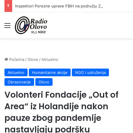
Inspektori Porezne uprave FBiH na području ZDK izvršili 24 inspekcijska nadzora
Meni
Početna
/
Olovo
/
Aktuelno
Aktuelno
Humanitarne akcije
NGO i udruženja
Obrazovanje
Olovo
Volonteri Fondacije „Out of
Area“ iz Holandije nakon
pauze zbog pandemije
nastavljaju podršku