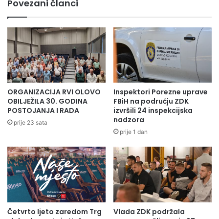
Povezani članci
ORGANIZACIJA RVI OLOVO
Inspektori Porezne uprave
OBILJEŽILA 30. GODINA
FBiH na području ZDK
POSTOJANJA I RADA
izvršili 24 inspekcijska
nadzora
prije 23 sata
prije 1 dan
Četvrto ljeto zaredom Trg
Vlada ZDK podržala