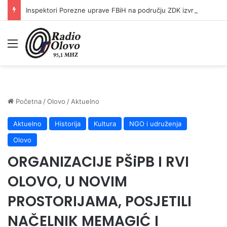
Inspektori Porezne uprave FBiH na području ZDK izvršili 24 inspekcijska nadzora
Meni
Početna
/
Olovo
/
Aktuelno
Aktuelno
Historija
Kultura
NGO i udruženja
Olovo
ORGANIZACIJE PŠiPB I RVI
OLOVO, U NOVIM
PROSTORIJAMA, POSJETILI
NAČELNIK MEMAGIĆ I