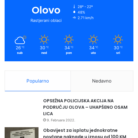
Olovo
28º - 22º
48%
2.71 km/h
Rastjerani oblaci
26
30
34
34
30
℃
℃
℃
℃
℃
sub
ned
pon
uto
sri
Popularno
Nedavno
OPSEŽNA POLICIJSKA AKCIJA NA
PODRUČJU OLOVA – UHAPŠENO OSAM
LICA
9. Februara 2022.
Obavijest za isplatu jednokratne
novčane naknade u iznosu od 100 KM