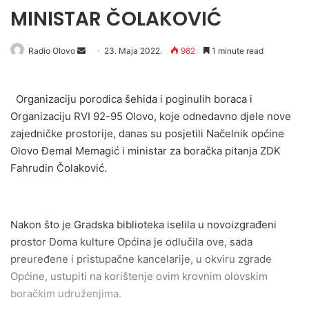
MINISTAR ČOLAKOVIĆ
Send
Radio Olovo
23. Maja 2022.
982
1 minute read
an
email
Organizaciju porodica šehida i poginulih boraca i
Organizaciju RVI 92-95 Olovo, koje odnedavno djele nove
zajedničke prostorije, danas su posjetili Načelnik općine
Olovo Đemal Memagić i ministar za boračka pitanja ZDK
Fahrudin Čolaković.
Nakon što je Gradska biblioteka iselila u novoizgrađeni
prostor Doma kulture Općina je odlučila ove, sada
preuređene i pristupačne kancelarije, u okviru zgrade
Općine, ustupiti na korištenje ovim krovnim olovskim
boračkim udruženjima.