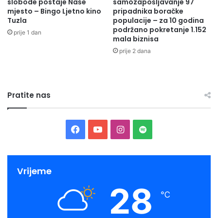
slobode postaje Naše
samozapošljavanje 97
mjesto – Bingo Ljetno kino
pripadnika boračke
Tuzla
populacije – za 10 godina
podržano pokretanje 1.152
prije 1 dan
mala biznisa
prije 2 dana
Pratite nas
Facebook
YouTube
Instagram
Spotify
Vrijeme
28
℃