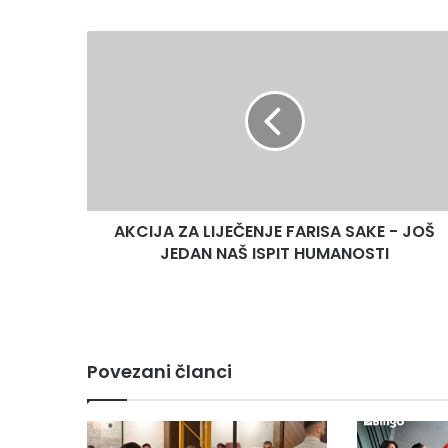
AKCIJA
ZA
LIJEČENJE
FARISA
SAKE
-
JOŠ
JEDAN
NAŠ
AKCIJA ZA LIJEČENJE FARISA SAKE - JOŠ
ISPIT
HUMANOSTI
JEDAN NAŠ ISPIT HUMANOSTI
Povezani članci