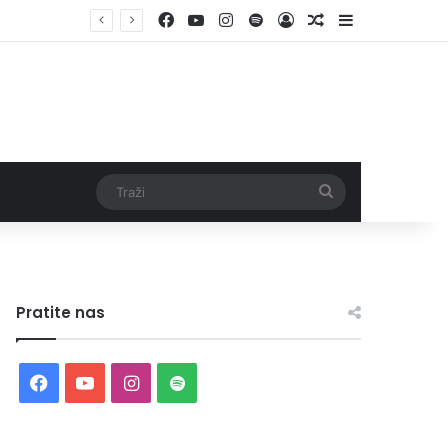
Facebook
YouTube
Instagram
Spotify
Log In
Random Article
Sidebar
Otvorene prijave za Bingo Festival Fits: Odaberite outfit s omiljenim influencerom i zablistajte na Crvenom tepihu Sarajevo Film Festivala
Traži
Pratite nas
Facebook
YouTube
Instagram
Spotify