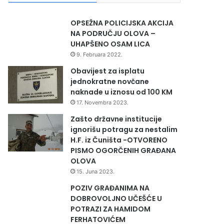
OPSEŽNA POLICIJSKA AKCIJA
NA PODRUČJU OLOVA –
UHAPŠENO OSAM LICA
9. Februara 2022.
Obavijest za isplatu
jednokratne novčane
naknade u iznosu od 100 KM
17. Novembra 2023.
Zašto državne institucije
ignorišu potragu za nestalim
H.F. iz Čuništa -OTVORENO
PISMO OGORČENIH GRAĐANA
OLOVA
15. Juna 2023.
POZIV GRAĐANIMA NA
DOBROVOLJNO UČEŠĆE U
POTRAZI ZA HAMIDOM
FERHATOVIĆEM