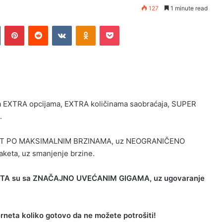
127
1 minute read
n
Tumblr
Pinterest
Reddit
VKontakte
Odnoklassniki
Pocket
 sa EXTRA opcijama, EXTRA količinama saobraćaja, SUPER
.
TERNET PO MAKSIMALNIM BRZINAMA, uz NEOGRANIČENO
keta, uz smanjenje brzine.
AKETA su sa ZNAČAJNO UVEĆANIM GIGAMA, uz ugovaranje
erneta koliko gotovo da ne možete potrošiti!