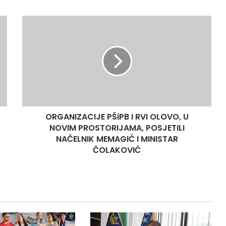
ORGANIZACIJE
PŠiPB
I
RVI
OLOVO,
U
NOVIM
PROSTORIJAMA,
POSJETILI
ORGANIZACIJE PŠiPB I RVI OLOVO, U
NAČELNIK
MEMAGIĆ
NOVIM PROSTORIJAMA, POSJETILI
I
NAČELNIK MEMAGIĆ I MINISTAR
MINISTAR
ČOLAKOVIĆ
ČOLAKOVIĆ