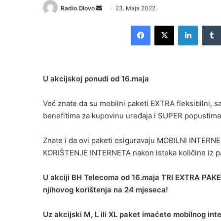
Send
Radio Olovo
23. Maja 2022.
an
Facebook
X
LinkedI
email
U akcijskoj ponudi od 16.maja
Već znate da su mobilni paketi EXTRA fleksibilni,
benefitima za kupovinu uređaja i SUPER popustima
Znate i da ovi paketi osiguravaju MOBILNI IN
KORIŠTENJE INTERNETA nakon isteka količine iz pa
U akciji BH Telecoma od 16.maja TRI EXTRA P
njihovog korištenja na 24 mjeseca!
Uz akcijski M, L ili XL paket imaćete mobilnog int