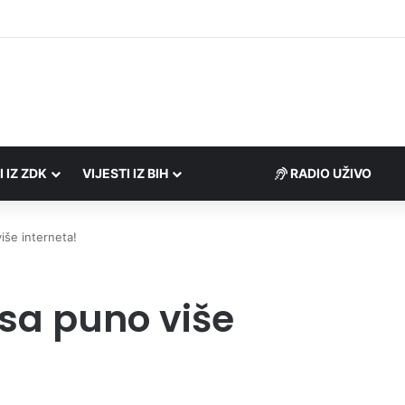
I IZ ZDK
VIJESTI IZ BIH
RADIO UŽIVO
iše interneta!
 sa puno više