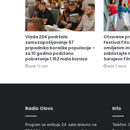
Vlada ZDK podržala
Otvorene pr
samozapošljavanje 97
Festival Fits
pripadnika boračke populacije –
omiljenim in
za 10 godina podržano
zablistajte
pokretanje 1.152 mala biznisa
Sarajevo Fil
prije 10 sati
prije 2 dana
Radio Olovo
Info
Program se emituje 24. sata dnevno na
Telefon: 