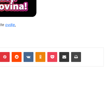
ajte
ovdje
.
umblr
Pinterest
Reddit
VKontakte
Odnoklassniki
Pocket
Podijeli putem Emaila
Print