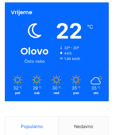
Vrijeme
22
℃
Olovo
32º - 20º
44%
1.94 km/h
Čisto nebo
32
29
30
35
35
℃
℃
℃
℃
℃
pet
sub
ned
pon
uto
Popularno
Nedavno