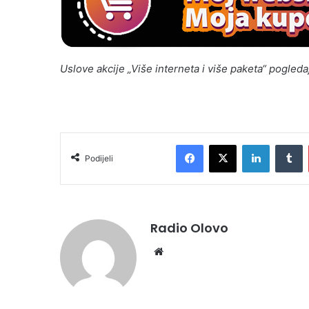
Uslove akcije „Više interneta i više paketa“ pogled
Facebook
X
LinkedIn
T
Podijeli
Radio Olovo
Website