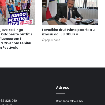
ijave za Bingo
Lovačkim društvima podrška u
: Odaberite outfit s
iznosu od 138.000 KM
fluencerom i
prije 6 dana
 na Crvenom tepihu
m Festivala
Adresa
032 828 010
Branilaca Olova bb