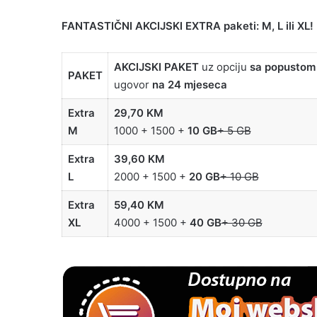
FANTASTIČNI AKCIJSKI EXTRA paketi: M, L ili XL!
AKCIJSKI PAKET
uz opciju
sa popusto
PAKET
ugovor
na 24 mjeseca
Extra
29,70 KM
M
1000 + 1500 +
10 GB
+ 5 GB
Extra
39,60 KM
L
2000 + 1500 +
20 GB
+ 10 GB
Extra
59,40 KM
XL
4000 + 1500 +
40 GB
+ 30 GB