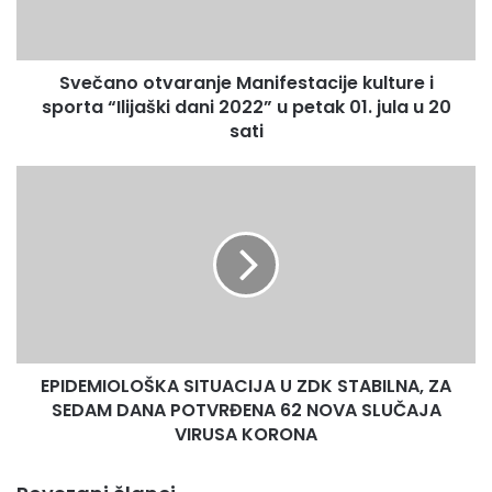
“Ilijaški
dani
2022”
Svečano otvaranje Manifestacije kulture i
u
petak
sporta “Ilijaški dani 2022” u petak 01. jula u 20
01.
sati
jula
u
EPIDEMIOLOŠKA
20
SITUACIJA
sati
U
ZDK
STABILNA,
ZA
SEDAM
DANA
POTVRĐENA
EPIDEMIOLOŠKA SITUACIJA U ZDK STABILNA, ZA
62
NOVA
SEDAM DANA POTVRĐENA 62 NOVA SLUČAJA
SLUČAJA
VIRUSA KORONA
VIRUSA
KORONA