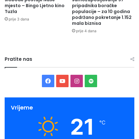
mjesto – Bingo Ljetno kino
pripadnika boračke
Tuzla
populacije – za 10 godina
podržano pokretanje 1.152
prije 3 dana
mala biznisa
prije 4 dana
Pratite nas
Facebook
YouTube
Instagram
Spotify
Vrijeme
21
℃