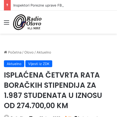
Inspektori Porezne uprave FBiH na području ZDK izvršili 24 inspekcijska nadzora
Meni
Početna
/
Olovo
/
Aktuelno
Aktuelno
Vijesti iz ZDK
ISPLAĆENA ČETVRTA RATA
BORAČKIH STIPENDIJA ZA
1.987 STUDENATA U IZNOSU
OD 274.700,00 KM