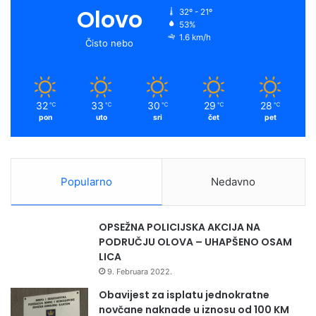
Olovo
32º - 21º
53%
1.6 km/h
Čisto nebo
32
33
30
29
28
℃
℃
℃
℃
℃
pon
uto
sri
čet
pet
Popularno
Nedavno
OPSEŽNA POLICIJSKA AKCIJA NA
PODRUČJU OLOVA – UHAPŠENO OSAM
LICA
9. Februara 2022.
Obavijest za isplatu jednokratne
novčane naknade u iznosu od 100 KM