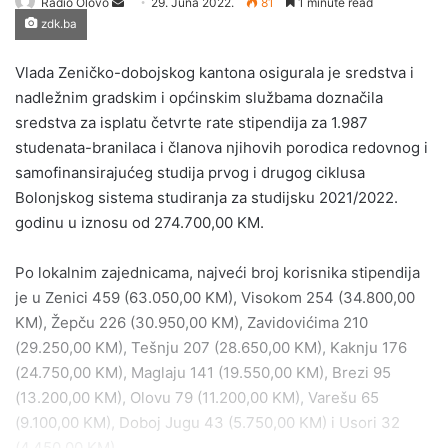
Send
Radio Olovo
29. Juna 2022.
81
1 minute read
zdk.ba
an
email
Vlada Zeničko-dobojskog kantona osigurala je sredstva i
nadležnim gradskim i općinskim službama doznačila
sredstva za isplatu četvrte rate stipendija za 1.987
studenata-branilaca i članova njihovih porodica redovnog i
samofinansirajućeg studija prvog i drugog ciklusa
Bolonjskog sistema studiranja za studijsku 2021/2022.
godinu u iznosu od 274.700,00 KM.
Po lokalnim zajednicama, najveći broj korisnika stipendija
je u Zenici 459 (63.050,00 KM), Visokom 254 (34.800,00
KM), Žepču 226 (30.950,00 KM), Zavidovićima 210
(29.250,00 KM), Tešnju 207 (28.650,00 KM), Kaknju 176
(24.750,00 KM), Maglaju 141 (19.550,00 KM), Brezi 95
(13.200,00 KM), Olovu 79 (11.200,00 KM), Varešu 65
(9.100,00 KM), Doboj Jugu 43 (5.750,00 KM) i Usori 32
(4.450,00 KM).