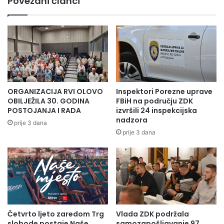
Povezani članci
ORGANIZACIJA RVI OLOVO
Inspektori Porezne uprave
OBILJEŽILA 30. GODINA
FBiH na području ZDK
POSTOJANJA I RADA
izvršili 24 inspekcijska
nadzora
prije 3 dana
prije 3 dana
Četvrto ljeto zaredom Trg
Vlada ZDK podržala
slobode postaje Naše
samozapošljavanje 97